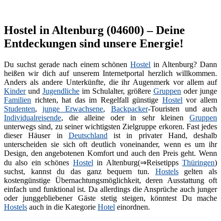
Hostel in Altenburg (04600) – Deine
Entdeckungen sind unsere Energie!
Du suchst gerade nach einem schönen
Hostel
in Altenburg? Dann
heißen wir dich auf unserem Internetportal herzlich willkommen.
Anders als andere Unterkünfte, die ihr Augenmerk vor allem auf
Kinder
und
Jugendliche
im Schulalter, größere
Gruppen
oder junge
Familien
richten, hat das im Regelfall günstige
Hostel
vor allem
Studenten
,
junge Erwachsene
,
Backpacker
-Touristen und auch
Individualreisende
, die alleine oder in sehr kleinen
Gruppen
unterwegs sind, zu seiner wichtigsten Zielgruppe erkoren. Fast jedes
dieser Häuser in
Deutschland
ist in privater Hand, deshalb
unterscheiden sie sich oft deutlich voneinander, wenn es um ihr
Design, den angebotenen Komfort und auch den Preis geht. Wenn
du also ein schönes
Hostel
in Altenburg(⇒Reisetipps
Thüringen
)
suchst, kannst du das ganz bequem tun.
Hostels
gelten als
kostengünstige Übernachtungsmöglichkeit, deren Ausstattung oft
einfach und funktional ist. Da allerdings die Ansprüche auch junger
oder junggebliebener Gäste stetig steigen, könntest Du mache
Hostels
auch in die Kategorie
Hotel
einordnen.