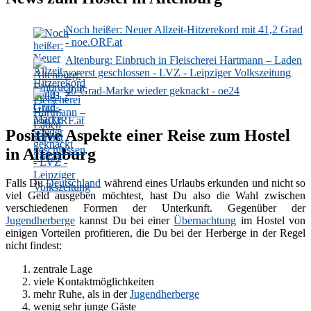
Noch heißer: Neuer Allzeit-Hitzerekord mit 41,2 Grad
- noe.ORF.at
Altenburg: Einbruch in Fleischerei Hartmann – Laden
vorerst geschlossen - LVZ - Leipziger Volkszeitung
40-Grad-Marke wieder geknackt - oe24
Positive Aspekte einer Reise zum Hostel
in Altenburg
Falls Du
Deutschland
während eines Urlaubs erkunden und nicht so
viel Geld ausgeben möchtest, hast Du also die Wahl zwischen
verschiedenen Formen der Unterkunft. Gegenüber der
Jugendherberge
kannst Du bei einer
Übernachtung
im Hostel von
einigen Vorteilen profitieren, die Du bei der Herberge in der Regel
nicht findest:
zentrale Lage
viele Kontaktmöglichkeiten
mehr Ruhe, als in der
Jugendherberge
wenig sehr junge Gäste