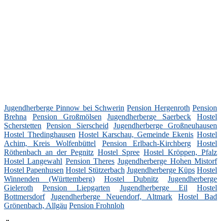
Jugendherberge Pinnow bei Schwerin
Pension Hergenroth
Pension
Brehna
Pension Großmölsen
Jugendherberge Saerbeck
Hostel
Scherstetten
Pension Sierscheid
Jugendherberge Großneuhausen
Hostel Thedinghausen
Hostel Karschau, Gemeinde Ekenis
Hostel
Achim, Kreis Wolfenbüttel
Pension Erlbach-Kirchberg
Hostel
Röthenbach an der Pegnitz
Hostel Spree
Hostel Kröppen, Pfalz
Hostel Langewahl
Pension Theres
Jugendherberge Hohen Mistorf
Hostel Papenhusen
Hostel Stützerbach
Jugendherberge Küps
Hostel
Winnenden (Württemberg)
Hostel Dubnitz
Jugendherberge
Gieleroth
Pension Liepgarten
Jugendherberge Eil
Hostel
Bottmersdorf
Jugendherberge Neuendorf, Altmark
Hostel Bad
Grönenbach, Allgäu
Pension Frohnloh