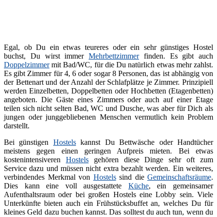
Egal, ob Du ein etwas teureres oder ein sehr günstiges Hostel
buchst, Du wirst immer
Mehrbettzimmer
finden. Es gibt auch
Doppelzimmer
mit Bad/WC, für die Du natürlich etwas mehr zahlst.
Es gibt Zimmer für 4, 6 oder sogar 8 Personen, das ist abhängig von
der Bettenart und der Anzahl der Schlafplätze je Zimmer. Prinzipiell
werden Einzelbetten, Doppelbetten oder Hochbetten (Etagenbetten)
angeboten. Die Gäste eines Zimmers oder auch auf einer Etage
teilen sich nicht selten Bad, WC und Dusche, was aber für Dich als
jungen oder junggebliebenen Menschen vermutlich kein Problem
darstellt.
Bei günstigen
Hostels
kannst Du Bettwäsche oder Handtücher
meistens gegen einen geringen Aufpreis mieten. Bei etwas
kostenintensiveren
Hostels
gehören diese Dinge sehr oft zum
Service dazu und müssen nicht extra bezahlt werden. Ein weiteres,
verbindendes Merkmal von
Hostels
sind die
Gemeinschaftsräume
.
Dies kann eine voll ausgestattete
Küche
, ein gemeinsamer
Aufenthaltsraum oder bei großen Hostels eine Lobby sein. Viele
Unterkünfte bieten auch ein Frühstücksbuffet an, welches Du für
kleines Geld dazu buchen kannst. Das solltest du auch tun, wenn du