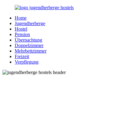
Zurück
zum
Home
Inhalt
Jugendherberge-
Reisen
Jugendherberge
Hostels.de
für
Hostel
junge
Pension
und
Übernachtung
jung
Doppelzimmer
gebliebene
Mehrbettzimmer
Menschen
Freizeit
Verpflegung