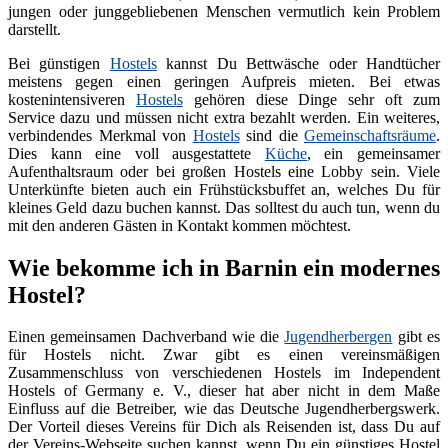
jungen oder junggebliebenen Menschen vermutlich kein Problem
darstellt.
Bei günstigen
Hostels
kannst Du Bettwäsche oder Handtücher
meistens gegen einen geringen Aufpreis mieten. Bei etwas
kostenintensiveren
Hostels
gehören diese Dinge sehr oft zum
Service dazu und müssen nicht extra bezahlt werden. Ein weiteres,
verbindendes Merkmal von
Hostels
sind die
Gemeinschaftsräume
.
Dies kann eine voll ausgestattete
Küche
, ein gemeinsamer
Aufenthaltsraum oder bei großen Hostels eine Lobby sein. Viele
Unterkünfte bieten auch ein Frühstücksbuffet an, welches Du für
kleines Geld dazu buchen kannst. Das solltest du auch tun, wenn du
mit den anderen Gästen in Kontakt kommen möchtest.
Wie bekomme ich in Barnin ein modernes
Hostel?
Einen gemeinsamen Dachverband wie die
Jugendherbergen
gibt es
für Hostels nicht. Zwar gibt es einen vereinsmäßigen
Zusammenschluss von verschiedenen Hostels im Independent
Hostels of Germany e. V., dieser hat aber nicht in dem Maße
Einfluss auf die Betreiber, wie das Deutsche Jugendherbergswerk.
Der Vorteil dieses Vereins für Dich als Reisenden ist, dass Du auf
der Vereins-Webseite suchen kannst, wenn Du ein günstiges Hostel