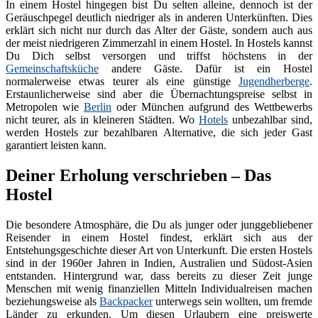
In einem Hostel hingegen bist Du selten alleine, dennoch ist der
Geräuschpegel deutlich niedriger als in anderen Unterkünften. Dies
erklärt sich nicht nur durch das Alter der Gäste, sondern auch aus
der meist niedrigeren Zimmerzahl in einem Hostel. In Hostels kannst
Du Dich selbst versorgen und triffst höchstens in der
Gemeinschaftsküche
andere Gäste. Dafür ist ein Hostel
normalerweise etwas teurer als eine günstige
Jugendherberge
.
Erstaunlicherweise sind aber die Übernachtungspreise selbst in
Metropolen wie
Berlin
oder München aufgrund des Wettbewerbs
nicht teurer, als in kleineren Städten. Wo
Hotels
unbezahlbar sind,
werden Hostels zur bezahlbaren Alternative, die sich jeder Gast
garantiert leisten kann.
Deiner Erholung verschrieben – Das
Hostel
Die besondere Atmosphäre, die Du als junger oder junggebliebener
Reisender in einem Hostel findest, erklärt sich aus der
Entstehungsgeschichte dieser Art von Unterkunft. Die ersten Hostels
sind in der 1960er Jahren in Indien, Australien und Südost-Asien
entstanden. Hintergrund war, dass bereits zu dieser Zeit junge
Menschen mit wenig finanziellen Mitteln Individualreisen machen
beziehungsweise als
Backpacker
unterwegs sein wollten, um fremde
Länder zu erkunden. Um diesen Urlaubern eine preiswerte