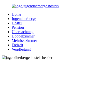
Zurück
zum
Home
Inhalt
Jugendherberge-
Reisen
Jugendherberge
Hostels.de
für
Hostel
junge
Pension
und
Übernachtung
jung
Doppelzimmer
gebliebene
Mehrbettzimmer
Menschen
Freizeit
Verpflegung