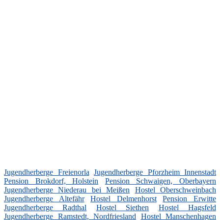
Jugendherberge Freienorla
Jugendherberge Pforzheim Innenstadt
Pension Brokdorf, Holstein
Pension Schwaigen, Oberbayern
Jugendherberge Niederau bei Meißen
Hostel Oberschweinbach
Jugendherberge Altefähr
Hostel Delmenhorst
Pension Erwitte
Jugendherberge Radthal
Hostel Siethen
Hostel Hagsfeld
Jugendherberge Ramstedt, Nordfriesland
Hostel Manschenhagen