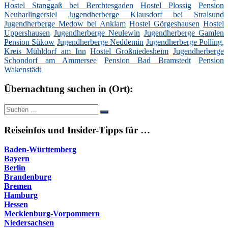
Hostel Stanggaß bei Berchtesgaden
Hostel Plossig
Pension
Neuharlingersiel
Jugendherberge Klausdorf bei Stralsund
Jugendherberge Medow bei Anklam
Hostel Görgeshausen
Hostel
Uppershausen
Jugendherberge Neulewin
Jugendherberge Gamlen
Pension Sükow
Jugendherberge Neddemin
Jugendherberge Polling,
Kreis Mühldorf am Inn
Hostel Großniedesheim
Jugendherberge
Schondorf am Ammersee
Pension Bad Bramstedt
Pension
Wakenstädt
Übernachtung suchen in (Ort):
Suche
Suchen
nach:
Reiseinfos und Insider-Tipps für …
Baden-Württemberg
Bayern
Berlin
Brandenburg
Bremen
Hamburg
Hessen
Mecklenburg-Vorpommern
Niedersachsen