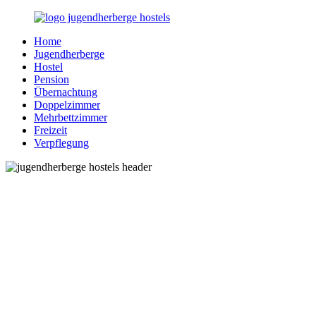
Zurück
zum
Home
Inhalt
Jugendherberge-
Reisen
Jugendherberge
Hostels.de
für
Hostel
junge
Pension
und
Übernachtung
jung
Doppelzimmer
gebliebene
Mehrbettzimmer
Menschen
Freizeit
Verpflegung