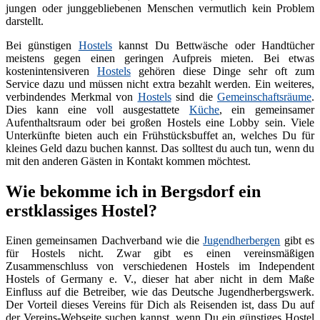
jungen oder junggebliebenen Menschen vermutlich kein Problem
darstellt.
Bei günstigen
Hostels
kannst Du Bettwäsche oder Handtücher
meistens gegen einen geringen Aufpreis mieten. Bei etwas
kostenintensiveren
Hostels
gehören diese Dinge sehr oft zum
Service dazu und müssen nicht extra bezahlt werden. Ein weiteres,
verbindendes Merkmal von
Hostels
sind die
Gemeinschaftsräume
.
Dies kann eine voll ausgestattete
Küche
, ein gemeinsamer
Aufenthaltsraum oder bei großen Hostels eine Lobby sein. Viele
Unterkünfte bieten auch ein Frühstücksbuffet an, welches Du für
kleines Geld dazu buchen kannst. Das solltest du auch tun, wenn du
mit den anderen Gästen in Kontakt kommen möchtest.
Wie bekomme ich in Bergsdorf ein
erstklassiges Hostel?
Einen gemeinsamen Dachverband wie die
Jugendherbergen
gibt es
für Hostels nicht. Zwar gibt es einen vereinsmäßigen
Zusammenschluss von verschiedenen Hostels im Independent
Hostels of Germany e. V., dieser hat aber nicht in dem Maße
Einfluss auf die Betreiber, wie das Deutsche Jugendherbergswerk.
Der Vorteil dieses Vereins für Dich als Reisenden ist, dass Du auf
der Vereins-Webseite suchen kannst, wenn Du ein günstiges Hostel