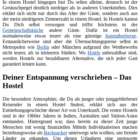
In einem Hostel hingegen bist Du selten alleine, dennoch ist der
Geräuschpegel deutlich niedriger als in anderen Unterkünften. Dies
erklärt sich nicht nur durch das Alter der Gäste, sondern auch aus
der meist niedrigeren Zimmerzahl in einem Hostel. In Hostels kannst
Du Dich selbst versorgen und triffst höchstens in der
Gemeinschaftsküche
andere Gäste. Dafür ist ein Hostel
normalerweise etwas teurer als eine günstige
Jugendherberge
.
Erstaunlicherweise sind aber die Übernachtungspreise selbst in
Metropolen wie
Berlin
oder München aufgrund des Wettbewerbs
nicht teurer, als in kleineren Städten. Wo
Hotels
unbezahlbar sind,
werden Hostels zur bezahlbaren Alternative, die sich jeder Gast
garantiert leisten kann.
Deiner Entspannung verschrieben – Das
Hostel
Die besondere Atmosphäre, die Du als junger oder junggebliebener
Reisender in einem Hostel findest, erklärt sich aus der
Entstehungsgeschichte dieser Art von Unterkunft. Die ersten Hostels
sind in der 1960er Jahren in Indien, Australien und Südost-Asien
entstanden. Hintergrund war, dass bereits zu dieser Zeit junge
Menschen mit wenig finanziellen Mitteln Individualreisen machen
beziehungsweise als
Backpacker
unterwegs sein wollten, um fremde
Länder zu erkunden. Um diesen Urlaubern eine preiswerte