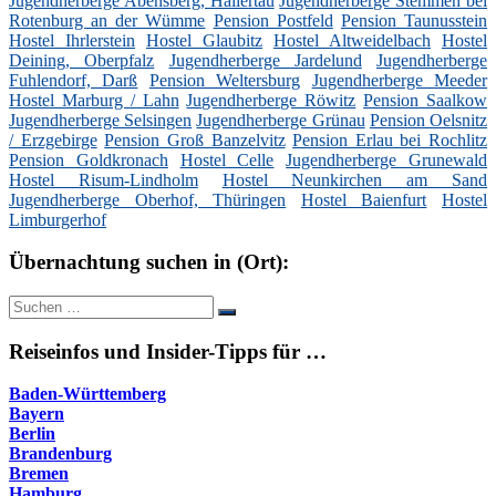
Jugendherberge Abensberg, Hallertau
Jugendherberge Stemmen bei
Rotenburg an der Wümme
Pension Postfeld
Pension Taunusstein
Hostel Ihrlerstein
Hostel Glaubitz
Hostel Altweidelbach
Hostel
Deining, Oberpfalz
Jugendherberge Jardelund
Jugendherberge
Fuhlendorf, Darß
Pension Weltersburg
Jugendherberge Meeder
Hostel Marburg / Lahn
Jugendherberge Röwitz
Pension Saalkow
Jugendherberge Selsingen
Jugendherberge Grünau
Pension Oelsnitz
/ Erzgebirge
Pension Groß Banzelvitz
Pension Erlau bei Rochlitz
Pension Goldkronach
Hostel Celle
Jugendherberge Grunewald
Hostel Risum-Lindholm
Hostel Neunkirchen am Sand
Jugendherberge Oberhof, Thüringen
Hostel Baienfurt
Hostel
Limburgerhof
Übernachtung suchen in (Ort):
Suche
Suchen
nach:
Reiseinfos und Insider-Tipps für …
Baden-Württemberg
Bayern
Berlin
Brandenburg
Bremen
Hamburg