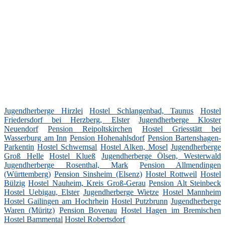
Jugendherberge Hirzlei
Hostel Schlangenbad, Taunus
Hostel
Friedersdorf bei Herzberg, Elster
Jugendherberge Kloster
Neuendorf
Pension Reipoltskirchen
Hostel Griesstätt bei
Wasserburg am Inn
Pension Hohenahlsdorf
Pension Bartenshagen-
Parkentin
Hostel Schwemsal
Hostel Alken, Mosel
Jugendherberge
Groß Helle
Hostel Klueß
Jugendherberge Ölsen, Westerwald
Jugendherberge Rosenthal, Mark
Pension Allmendingen
(Württemberg)
Pension Sinsheim (Elsenz)
Hostel Rottweil
Hostel
Bülzig
Hostel Nauheim, Kreis Groß-Gerau
Pension Alt Steinbeck
Hostel Uebigau, Elster
Jugendherberge Wietze
Hostel Mannheim
Hostel Gailingen am Hochrhein
Hostel Putzbrunn
Jugendherberge
Waren (Müritz)
Pension Bovenau
Hostel Hagen im Bremischen
Hostel Bammental
Hostel Robertsdorf