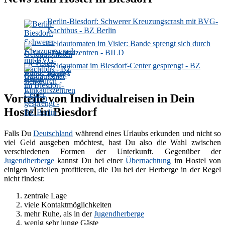
Berlin-Biesdorf: Schwerer Kreuzungscrash mit BVG-
Nachtbus - BZ Berlin
Geldautomaten im Visier: Bande sprengt sich durch
Einkaufszentren - BILD
Geldautomat im Biesdorf-Center gesprengt - BZ
Berlin
Vorteile von Individualreisen in Dein
Hostel in Biesdorf
Falls Du
Deutschland
während eines Urlaubs erkunden und nicht so
viel Geld ausgeben möchtest, hast Du also die Wahl zwischen
verschiedenen Formen der Unterkunft. Gegenüber der
Jugendherberge
kannst Du bei einer
Übernachtung
im Hostel von
einigen Vorteilen profitieren, die Du bei der Herberge in der Regel
nicht findest:
zentrale Lage
viele Kontaktmöglichkeiten
mehr Ruhe, als in der
Jugendherberge
wenig sehr junge Gäste