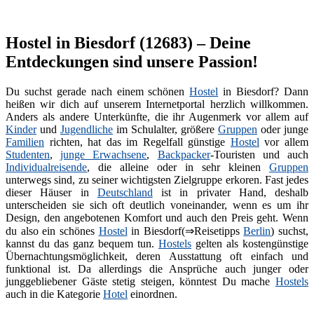
Hostel in Biesdorf (12683) – Deine
Entdeckungen sind unsere Passion!
Du suchst gerade nach einem schönen
Hostel
in Biesdorf? Dann
heißen wir dich auf unserem Internetportal herzlich willkommen.
Anders als andere Unterkünfte, die ihr Augenmerk vor allem auf
Kinder
und
Jugendliche
im Schulalter, größere
Gruppen
oder junge
Familien
richten, hat das im Regelfall günstige
Hostel
vor allem
Studenten
,
junge Erwachsene
,
Backpacker
-Touristen und auch
Individualreisende
, die alleine oder in sehr kleinen
Gruppen
unterwegs sind, zu seiner wichtigsten Zielgruppe erkoren. Fast jedes
dieser Häuser in
Deutschland
ist in privater Hand, deshalb
unterscheiden sie sich oft deutlich voneinander, wenn es um ihr
Design, den angebotenen Komfort und auch den Preis geht. Wenn
du also ein schönes
Hostel
in Biesdorf(⇒Reisetipps
Berlin
) suchst,
kannst du das ganz bequem tun.
Hostels
gelten als kostengünstige
Übernachtungsmöglichkeit, deren Ausstattung oft einfach und
funktional ist. Da allerdings die Ansprüche auch junger oder
junggebliebener Gäste stetig steigen, könntest Du mache
Hostels
auch in die Kategorie
Hotel
einordnen.