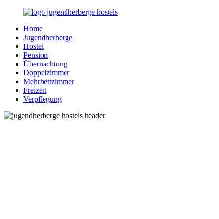
Zurück
zum
Home
Inhalt
Jugendherberge-
Reisen
Jugendherberge
Hostels.de
für
Hostel
junge
Pension
und
Übernachtung
jung
Doppelzimmer
gebliebene
Mehrbettzimmer
Menschen
Freizeit
Verpflegung