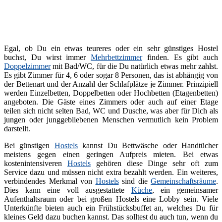
Egal, ob Du ein etwas teureres oder ein sehr günstiges Hostel
buchst, Du wirst immer
Mehrbettzimmer
finden. Es gibt auch
Doppelzimmer
mit Bad/WC, für die Du natürlich etwas mehr zahlst.
Es gibt Zimmer für 4, 6 oder sogar 8 Personen, das ist abhängig von
der Bettenart und der Anzahl der Schlafplätze je Zimmer. Prinzipiell
werden Einzelbetten, Doppelbetten oder Hochbetten (Etagenbetten)
angeboten. Die Gäste eines Zimmers oder auch auf einer Etage
teilen sich nicht selten Bad, WC und Dusche, was aber für Dich als
jungen oder junggebliebenen Menschen vermutlich kein Problem
darstellt.
Bei günstigen
Hostels
kannst Du Bettwäsche oder Handtücher
meistens gegen einen geringen Aufpreis mieten. Bei etwas
kostenintensiveren
Hostels
gehören diese Dinge sehr oft zum
Service dazu und müssen nicht extra bezahlt werden. Ein weiteres,
verbindendes Merkmal von
Hostels
sind die
Gemeinschaftsräume
.
Dies kann eine voll ausgestattete
Küche
, ein gemeinsamer
Aufenthaltsraum oder bei großen Hostels eine Lobby sein. Viele
Unterkünfte bieten auch ein Frühstücksbuffet an, welches Du für
kleines Geld dazu buchen kannst. Das solltest du auch tun, wenn du