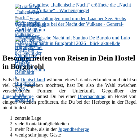
Grandiose „Italienische Nacht“ eröffnete die „Nacht
der Vulkane“ - Wochenspiegel
Veranstaltungen rund um den Laacher See: Sechs
Highlights bei der Nacht der Vulkane - General-
Anzeiger Bonn
Italienische Nacht mit Santino De Bartolo und Lulo
Reinhardt in Burgbrohl 2026 - blick-aktuell.de
Besonderheiten von Reisen in Dein Hostel
in Burgbrohl
Falls Du
Deutschland
während eines Urlaubs erkunden und nicht so
viel Geld ausgeben möchtest, hast Du also die Wahl zwischen
verschiedenen Formen der Unterkunft. Gegenüber der
Jugendherberge
kannst Du bei einer
Übernachtung
im Hostel von
einigen Vorteilen profitieren, die Du bei der Herberge in der Regel
nicht findest:
zentrale Lage
viele Kontaktmöglichkeiten
mehr Ruhe, als in der
Jugendherberge
wenig sehr junge Gäste