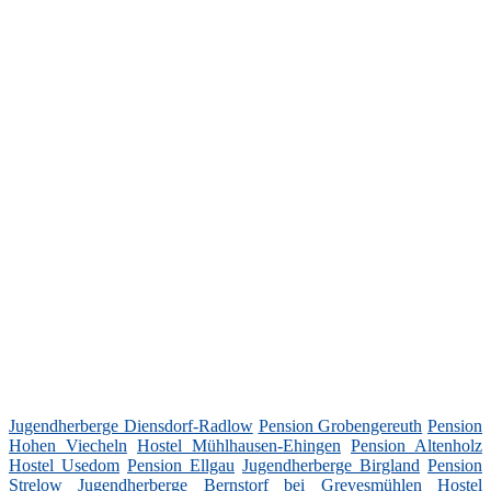
Jugendherberge Diensdorf-Radlow
Pension Grobengereuth
Pension
Hohen Viecheln
Hostel Mühlhausen-Ehingen
Pension Altenholz
Hostel Usedom
Pension Ellgau
Jugendherberge Birgland
Pension
Strelow
Jugendherberge Bernstorf bei Grevesmühlen
Hostel