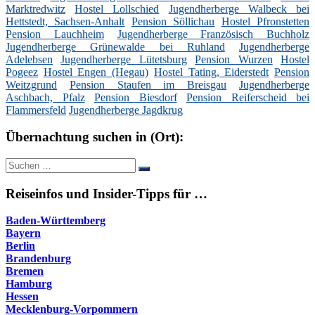
Marktredwitz
Hostel Lollschied
Jugendherberge Walbeck bei
Hettstedt, Sachsen-Anhalt
Pension Söllichau
Hostel Pfronstetten
Pension Lauchheim
Jugendherberge Französisch Buchholz
Jugendherberge Grünewalde bei Ruhland
Jugendherberge
Adelebsen
Jugendherberge Lütetsburg
Pension Wurzen
Hostel
Pogeez
Hostel Engen (Hegau)
Hostel Tating, Eiderstedt
Pension
Weitzgrund
Pension Staufen im Breisgau
Jugendherberge
Aschbach, Pfalz
Pension Biesdorf
Pension Reiferscheid bei
Flammersfeld
Jugendherberge Jagdkrug
Übernachtung suchen in (Ort):
Suche
Suchen
nach:
Reiseinfos und Insider-Tipps für …
Baden-Württemberg
Bayern
Berlin
Brandenburg
Bremen
Hamburg
Hessen
Mecklenburg-Vorpommern