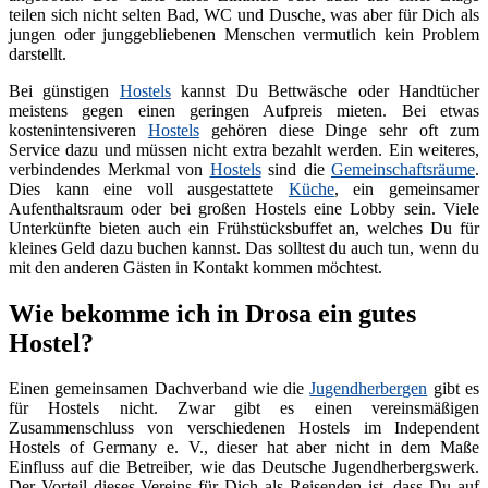
teilen sich nicht selten Bad, WC und Dusche, was aber für Dich als
jungen oder junggebliebenen Menschen vermutlich kein Problem
darstellt.
Bei günstigen
Hostels
kannst Du Bettwäsche oder Handtücher
meistens gegen einen geringen Aufpreis mieten. Bei etwas
kostenintensiveren
Hostels
gehören diese Dinge sehr oft zum
Service dazu und müssen nicht extra bezahlt werden. Ein weiteres,
verbindendes Merkmal von
Hostels
sind die
Gemeinschaftsräume
.
Dies kann eine voll ausgestattete
Küche
, ein gemeinsamer
Aufenthaltsraum oder bei großen Hostels eine Lobby sein. Viele
Unterkünfte bieten auch ein Frühstücksbuffet an, welches Du für
kleines Geld dazu buchen kannst. Das solltest du auch tun, wenn du
mit den anderen Gästen in Kontakt kommen möchtest.
Wie bekomme ich in Drosa ein gutes
Hostel?
Einen gemeinsamen Dachverband wie die
Jugendherbergen
gibt es
für Hostels nicht. Zwar gibt es einen vereinsmäßigen
Zusammenschluss von verschiedenen Hostels im Independent
Hostels of Germany e. V., dieser hat aber nicht in dem Maße
Einfluss auf die Betreiber, wie das Deutsche Jugendherbergswerk.
Der Vorteil dieses Vereins für Dich als Reisenden ist, dass Du auf