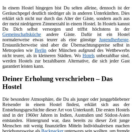
In einem Hostel hingegen bist Du selten alleine, dennoch ist der
Geräuschpegel deutlich niedriger als in anderen Unterkünften. Dies
erklärt sich nicht nur durch das Alter der Gäste, sondern auch aus
der meist niedrigeren Zimmerzahl in einem Hostel. In Hostels kannst
Du Dich selbst versorgen und triffst höchstens in der
Gemeinschaftsküche
andere Gäste. Dafür ist ein Hostel
normalerweise etwas teurer als eine günstige
Jugendherberge
.
Erstaunlicherweise sind aber die Übernachtungspreise selbst in
Metropolen wie
Berlin
oder München aufgrund des Wettbewerbs
nicht teurer, als in kleineren Städten. Wo
Hotels
unbezahlbar sind,
werden Hostels zur bezahlbaren Alternative, die sich jeder Gast
garantiert leisten kann.
Deiner Erholung verschrieben – Das
Hostel
Die besondere Atmosphäre, die Du als junger oder junggebliebener
Reisender in einem Hostel findest, erklärt sich aus der
Entstehungsgeschichte dieser Art von Unterkunft. Die ersten Hostels
sind in der 1960er Jahren in Indien, Australien und Südost-Asien
entstanden. Hintergrund war, dass bereits zu dieser Zeit junge
Menschen mit wenig finanziellen Mitteln Individualreisen machen
beziehungsweise als
Backpacker
unterwegs sein wollten, um fremde