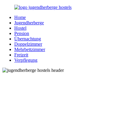
Zurück
zum
Home
Inhalt
Jugendherberge-
Reisen
Jugendherberge
Hostels.de
für
Hostel
junge
Pension
und
Übernachtung
jung
Doppelzimmer
gebliebene
Mehrbettzimmer
Menschen
Freizeit
Verpflegung