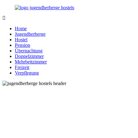
Zurück
zum
Inhalt
Jugendherberge-
Reisen
Hostels.de
für
Home
junge
Jugendherberge
und
Hostel
jung
Pension
gebliebene
Übernachtung
Menschen
Doppelzimmer
Mehrbettzimmer
Freizeit
Verpflegung