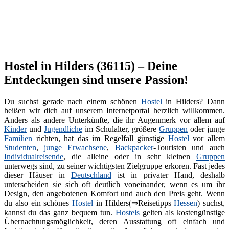
Hostel in Hilders (36115) – Deine
Entdeckungen sind unsere Passion!
Du suchst gerade nach einem schönen
Hostel
in Hilders? Dann
heißen wir dich auf unserem Internetportal herzlich willkommen.
Anders als andere Unterkünfte, die ihr Augenmerk vor allem auf
Kinder
und
Jugendliche
im Schulalter, größere
Gruppen
oder junge
Familien
richten, hat das im Regelfall günstige
Hostel
vor allem
Studenten
,
junge Erwachsene
,
Backpacker
-Touristen und auch
Individualreisende
, die alleine oder in sehr kleinen
Gruppen
unterwegs sind, zu seiner wichtigsten Zielgruppe erkoren. Fast jedes
dieser Häuser in
Deutschland
ist in privater Hand, deshalb
unterscheiden sie sich oft deutlich voneinander, wenn es um ihr
Design, den angebotenen Komfort und auch den Preis geht. Wenn
du also ein schönes
Hostel
in Hilders(⇒Reisetipps
Hessen
) suchst,
kannst du das ganz bequem tun.
Hostels
gelten als kostengünstige
Übernachtungsmöglichkeit, deren Ausstattung oft einfach und