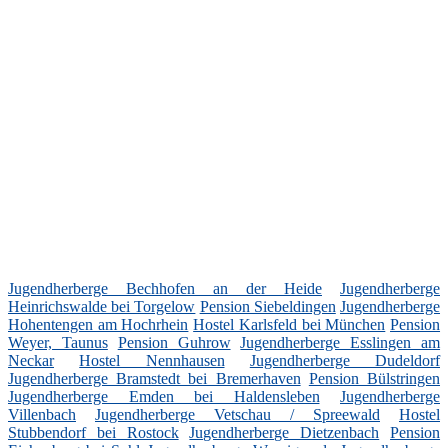
Jugendherberge Bechhofen an der Heide
Jugendherberge
Heinrichswalde bei Torgelow
Pension Siebeldingen
Jugendherberge
Hohentengen am Hochrhein
Hostel Karlsfeld bei München
Pension
Weyer, Taunus
Pension Guhrow
Jugendherberge Esslingen am
Neckar
Hostel Nennhausen
Jugendherberge Dudeldorf
Jugendherberge Bramstedt bei Bremerhaven
Pension Bülstringen
Jugendherberge Emden bei Haldensleben
Jugendherberge
Villenbach
Jugendherberge Vetschau / Spreewald
Hostel
Stubbendorf bei Rostock
Jugendherberge Dietzenbach
Pension