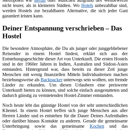
Metropolen wie
Berlin
oder München aufgrund des Wettbewerbs
nicht teurer, als in kleineren Städten. Wo
Hotels
unbezahlbar sind,
werden Hostels zur bezahlbaren Alternative, die sich jeder Gast
garantiert leisten kann.
Deiner Entspannung verschrieben – Das
Hostel
Die besondere Atmosphäre, die Du als junger oder junggebliebener
Reisender in einem Hostel findest, erklärt sich aus der
Entstehungsgeschichte dieser Art von Unterkunft. Die ersten Hostels
sind in der 1960er Jahren in Indien, Australien und Südost-Asien
entstanden. Hintergrund war, dass bereits zu dieser Zeit junge
Menschen mit wenig finanziellen Mitteln Individualreisen machen
beziehungsweise als
Backpacker
unterwegs sein wollten, um fremde
Länder zu erkunden. Um diesen Urlaubern eine preiswerte
Unterkunft bieten zu können, sind solche einfach ausgestatteten und
dadurch günstig zu vermietenden Hostel-Zimmer entstanden.
Noch heute lebt das günstige Hostel von der sehr unterschiedlichen
Klientel. In einem Hostel treffen sich junge Menschen aus aller
Herren Länder und es entstehen für die Dauer Deines Aufenthaltes
oder darüber hinaus Kontakte zu anderen. Gerade die gemeinsame
Unterbringung sowie das gemeinsame
Kochen
und das