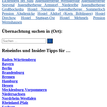
Eichenberg bei Suhl
Jugendherberge Wernigerode
Jugendherberge
Seevetal
Jugendherberge Armstorf, Niederelbe
Jugendherberge
Großbockedra
Hostel Niesgrau
Jugendherberge Sommerloch
Pension Altglienicke
Hostel Altdorf (Kreis Böblingen)
Hostel
Drechow
Hostel Stuttgart-Ost
Hostel Mehmels
Pension
Wernshausen
Übernachtung suchen in (Ort):
Suche
Suchen
nach:
Reiseinfos und Insider-Tipps für …
Baden-Württemberg
Bayern
Berlin
Brandenburg
Bremen
Hamburg
Hessen
Mecklenburg-Vorpommern
Niedersachsen
Nordrhein-Westfalen
Rheinland-Pfalz
Sachsen