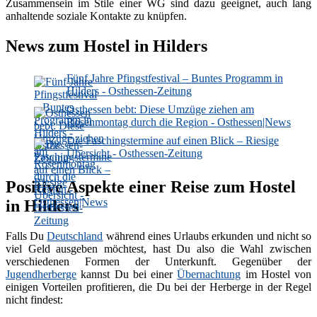
Zusammensein im Stile einer WG sind dazu geeignet, auch lang
anhaltende soziale Kontakte zu knüpfen.
News zum Hostel in Hilders
Fünf Jahre Pfingstfestival – Buntes Programm in
Hilders - Osthessen-Zeitung
Osthessen bebt: Diese Umzüge ziehen am
Rosenmontag durch die Region - Osthessen|News
Die Faschingstermine auf einen Blick – Riesige
Übersicht - Osthessen-Zeitung
Positive Aspekte einer Reise zum Hostel
in Hilders
Falls Du
Deutschland
während eines Urlaubs erkunden und nicht so
viel Geld ausgeben möchtest, hast Du also die Wahl zwischen
verschiedenen Formen der Unterkunft. Gegenüber der
Jugendherberge
kannst Du bei einer
Übernachtung
im Hostel von
einigen Vorteilen profitieren, die Du bei der Herberge in der Regel
nicht findest: