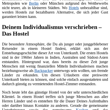
Metropolen wie
Berlin
oder München aufgrund des Wettbewerbs
nicht teurer, als in kleineren Städten. Wo
Hotels
unbezahlbar sind,
werden Hostels zur bezahlbaren Alternative, die sich jeder Gast
garantiert leisten kann.
Deinem Individualismus verschrieben –
Das Hostel
Die besondere Atmosphäre, die Du als junger oder junggebliebener
Reisender in einem Hostel findest, erklärt sich aus der
Entstehungsgeschichte dieser Art von Unterkunft. Die ersten Hostels
sind in der 1960er Jahren in Indien, Australien und Südost-Asien
entstanden. Hintergrund war, dass bereits zu dieser Zeit junge
Menschen mit wenig finanziellen Mitteln Individualreisen machen
beziehungsweise als
Backpacker
unterwegs sein wollten, um fremde
Länder zu erkunden. Um diesen Urlaubern eine preiswerte
Unterkunft bieten zu können, sind solche einfach ausgestatteten und
dadurch günstig zu vermietenden Hostel-Zimmer entstanden.
Noch heute lebt das günstige Hostel von der sehr unterschiedlichen
Klientel. In einem Hostel treffen sich junge Menschen aus aller
Herren Länder und es entstehen für die Dauer Deines Aufenthaltes
oder darüber hinaus Kontakte zu anderen. Gerade die gemeinsame
Unterbringung sowie das gemeinsame
Kochen
und das