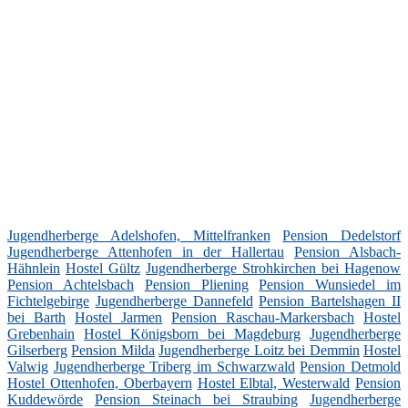
Jugendherberge Adelshofen, Mittelfranken
Pension Dedelstorf
Jugendherberge Attenhofen in der Hallertau
Pension Alsbach-
Hähnlein
Hostel Gültz
Jugendherberge Strohkirchen bei Hagenow
Pension Achtelsbach
Pension Pliening
Pension Wunsiedel im
Fichtelgebirge
Jugendherberge Dannefeld
Pension Bartelshagen II
bei Barth
Hostel Jarmen
Pension Raschau-Markersbach
Hostel
Grebenhain
Hostel Königsborn bei Magdeburg
Jugendherberge
Gilserberg
Pension Milda
Jugendherberge Loitz bei Demmin
Hostel
Valwig
Jugendherberge Triberg im Schwarzwald
Pension Detmold
Hostel Ottenhofen, Oberbayern
Hostel Elbtal, Westerwald
Pension
Kuddewörde
Pension Steinach bei Straubing
Jugendherberge