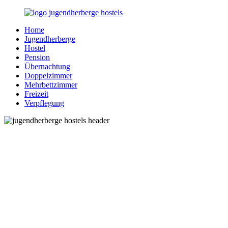
Zurück
zum
Home
Inhalt
Jugendherberge-
Reisen
Jugendherberge
Hostels.de
für
Hostel
junge
Pension
und
Übernachtung
jung
Doppelzimmer
gebliebene
Mehrbettzimmer
Menschen
Freizeit
Verpflegung