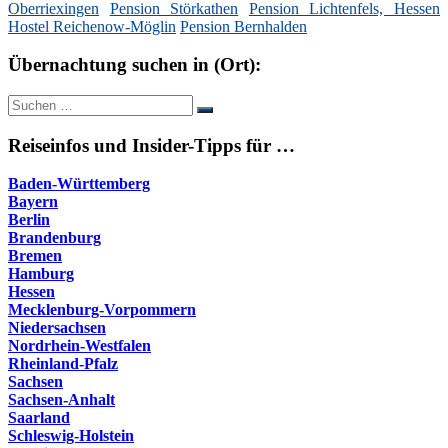
Oberriexingen
Pension Störkathen
Pension Lichtenfels, Hessen
Hostel Reichenow-Möglin
Pension Bernhalden
Übernachtung suchen in (Ort):
Suche
Suchen
nach:
Reiseinfos und Insider-Tipps für …
Baden-Württemberg
Bayern
Berlin
Brandenburg
Bremen
Hamburg
Hessen
Mecklenburg-Vorpommern
Niedersachsen
Nordrhein-Westfalen
Rheinland-Pfalz
Sachsen
Sachsen-Anhalt
Saarland
Schleswig-Holstein