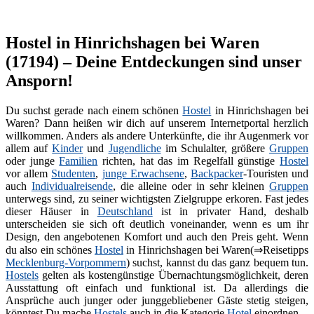
Hostel in Hinrichshagen bei Waren
(17194) – Deine Entdeckungen sind unser
Ansporn!
Du suchst gerade nach einem schönen
Hostel
in Hinrichshagen bei
Waren? Dann heißen wir dich auf unserem Internetportal herzlich
willkommen. Anders als andere Unterkünfte, die ihr Augenmerk vor
allem auf
Kinder
und
Jugendliche
im Schulalter, größere
Gruppen
oder junge
Familien
richten, hat das im Regelfall günstige
Hostel
vor allem
Studenten
,
junge Erwachsene
,
Backpacker
-Touristen und
auch
Individualreisende
, die alleine oder in sehr kleinen
Gruppen
unterwegs sind, zu seiner wichtigsten Zielgruppe erkoren. Fast jedes
dieser Häuser in
Deutschland
ist in privater Hand, deshalb
unterscheiden sie sich oft deutlich voneinander, wenn es um ihr
Design, den angebotenen Komfort und auch den Preis geht. Wenn
du also ein schönes
Hostel
in Hinrichshagen bei Waren(⇒Reisetipps
Mecklenburg-Vorpommern
) suchst, kannst du das ganz bequem tun.
Hostels
gelten als kostengünstige Übernachtungsmöglichkeit, deren
Ausstattung oft einfach und funktional ist. Da allerdings die
Ansprüche auch junger oder junggebliebener Gäste stetig steigen,
könntest Du mache
Hostels
auch in die Kategorie
Hotel
einordnen.