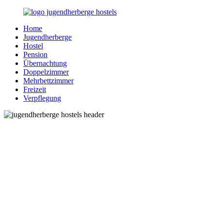
Zurück
zum
Home
Inhalt
Jugendherberge-
Reisen
Jugendherberge
Hostels.de
für
Hostel
junge
Pension
und
Übernachtung
jung
Doppelzimmer
gebliebene
Mehrbettzimmer
Menschen
Freizeit
Verpflegung