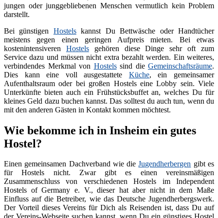
jungen oder junggebliebenen Menschen vermutlich kein Problem
darstellt.
Bei günstigen
Hostels
kannst Du Bettwäsche oder Handtücher
meistens gegen einen geringen Aufpreis mieten. Bei etwas
kostenintensiveren
Hostels
gehören diese Dinge sehr oft zum
Service dazu und müssen nicht extra bezahlt werden. Ein weiteres,
verbindendes Merkmal von
Hostels
sind die
Gemeinschaftsräume
.
Dies kann eine voll ausgestattete
Küche
, ein gemeinsamer
Aufenthaltsraum oder bei großen Hostels eine Lobby sein. Viele
Unterkünfte bieten auch ein Frühstücksbuffet an, welches Du für
kleines Geld dazu buchen kannst. Das solltest du auch tun, wenn du
mit den anderen Gästen in Kontakt kommen möchtest.
Wie bekomme ich in Insheim ein gutes
Hostel?
Einen gemeinsamen Dachverband wie die
Jugendherbergen
gibt es
für Hostels nicht. Zwar gibt es einen vereinsmäßigen
Zusammenschluss von verschiedenen Hostels im Independent
Hostels of Germany e. V., dieser hat aber nicht in dem Maße
Einfluss auf die Betreiber, wie das Deutsche Jugendherbergswerk.
Der Vorteil dieses Vereins für Dich als Reisenden ist, dass Du auf
der Vereins-Webseite suchen kannst, wenn Du ein günstiges Hostel