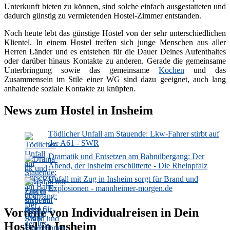
Unterkunft bieten zu können, sind solche einfach ausgestatteten und
dadurch günstig zu vermietenden Hostel-Zimmer entstanden.
Noch heute lebt das günstige Hostel von der sehr unterschiedlichen
Klientel. In einem Hostel treffen sich junge Menschen aus aller
Herren Länder und es entstehen für die Dauer Deines Aufenthaltes
oder darüber hinaus Kontakte zu anderen. Gerade die gemeinsame
Unterbringung sowie das gemeinsame
Kochen
und das
Zusammensein im Stile einer WG sind dazu geeignet, auch lang
anhaltende soziale Kontakte zu knüpfen.
News zum Hostel in Insheim
Tödlicher Unfall am Stauende: Lkw-Fahrer stirbt auf
der A61 - SWR
Dra­ma­tik und Ent­set­zen am Bahn­über­gang: Der
Abend, der Ins­heim er­schüt­ter­te - Die Rheinpfalz
Unfall mit Zug in Insheim sorgt für Brand und
Explosionen - mannheimer-morgen.de
Vorteile von Individualreisen in Dein
Hostel in Insheim