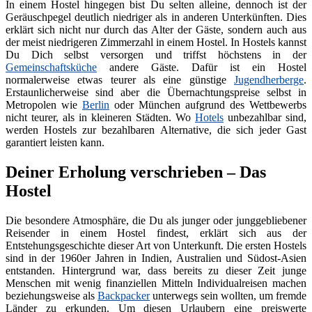
In einem Hostel hingegen bist Du selten alleine, dennoch ist der
Geräuschpegel deutlich niedriger als in anderen Unterkünften. Dies
erklärt sich nicht nur durch das Alter der Gäste, sondern auch aus
der meist niedrigeren Zimmerzahl in einem Hostel. In Hostels kannst
Du Dich selbst versorgen und triffst höchstens in der
Gemeinschaftsküche
andere Gäste. Dafür ist ein Hostel
normalerweise etwas teurer als eine günstige
Jugendherberge
.
Erstaunlicherweise sind aber die Übernachtungspreise selbst in
Metropolen wie
Berlin
oder München aufgrund des Wettbewerbs
nicht teurer, als in kleineren Städten. Wo
Hotels
unbezahlbar sind,
werden Hostels zur bezahlbaren Alternative, die sich jeder Gast
garantiert leisten kann.
Deiner Erholung verschrieben – Das
Hostel
Die besondere Atmosphäre, die Du als junger oder junggebliebener
Reisender in einem Hostel findest, erklärt sich aus der
Entstehungsgeschichte dieser Art von Unterkunft. Die ersten Hostels
sind in der 1960er Jahren in Indien, Australien und Südost-Asien
entstanden. Hintergrund war, dass bereits zu dieser Zeit junge
Menschen mit wenig finanziellen Mitteln Individualreisen machen
beziehungsweise als
Backpacker
unterwegs sein wollten, um fremde
Länder zu erkunden. Um diesen Urlaubern eine preiswerte