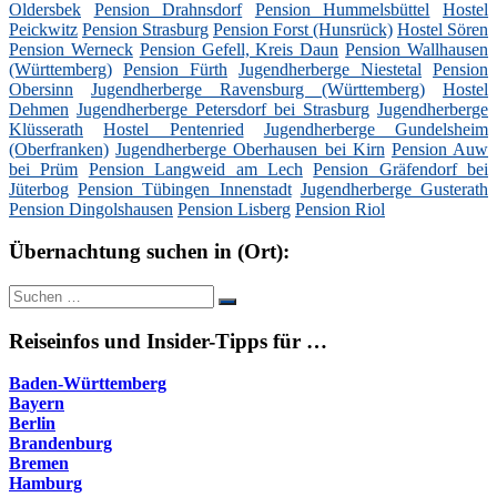
Oldersbek
Pension Drahnsdorf
Pension Hummelsbüttel
Hostel
Peickwitz
Pension Strasburg
Pension Forst (Hunsrück)
Hostel Sören
Pension Werneck
Pension Gefell, Kreis Daun
Pension Wallhausen
(Württemberg)
Pension Fürth
Jugendherberge Niestetal
Pension
Obersinn
Jugendherberge Ravensburg (Württemberg)
Hostel
Dehmen
Jugendherberge Petersdorf bei Strasburg
Jugendherberge
Klüsserath
Hostel Pentenried
Jugendherberge Gundelsheim
(Oberfranken)
Jugendherberge Oberhausen bei Kirn
Pension Auw
bei Prüm
Pension Langweid am Lech
Pension Gräfendorf bei
Jüterbog
Pension Tübingen Innenstadt
Jugendherberge Gusterath
Pension Dingolshausen
Pension Lisberg
Pension Riol
Übernachtung suchen in (Ort):
Suche
Suchen
nach:
Reiseinfos und Insider-Tipps für …
Baden-Württemberg
Bayern
Berlin
Brandenburg
Bremen
Hamburg