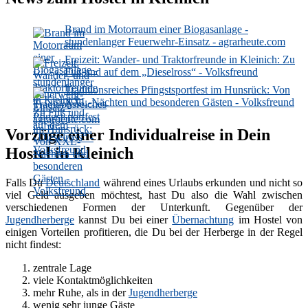
Brand im Motorraum einer Biogasanlage -
stundenlanger Feuerwehr-Einsatz - agrarheute.com
Freizeit: Wander- und Traktorfreunde in Kleinich: Zu
Fuß und auf dem „Dieselross“ - Volksfreund
Traditionsreiches Pfingstsportfest im Hunsrück: Von
XXL-Nächten und besonderen Gästen - Volksfreund
Vorzüge einer Individualreise in Dein
Hostel in Kleinich
Falls Du
Deutschland
während eines Urlaubs erkunden und nicht so
viel Geld ausgeben möchtest, hast Du also die Wahl zwischen
verschiedenen Formen der Unterkunft. Gegenüber der
Jugendherberge
kannst Du bei einer
Übernachtung
im Hostel von
einigen Vorteilen profitieren, die Du bei der Herberge in der Regel
nicht findest:
zentrale Lage
viele Kontaktmöglichkeiten
mehr Ruhe, als in der
Jugendherberge
wenig sehr junge Gäste