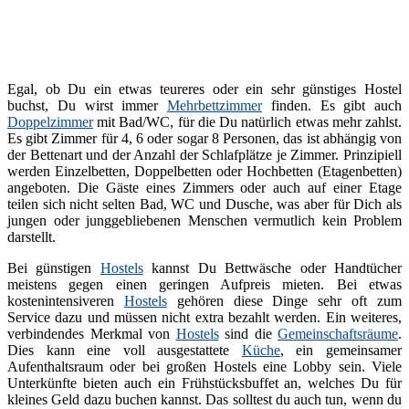
Egal, ob Du ein etwas teureres oder ein sehr günstiges Hostel
buchst, Du wirst immer
Mehrbettzimmer
finden. Es gibt auch
Doppelzimmer
mit Bad/WC, für die Du natürlich etwas mehr zahlst.
Es gibt Zimmer für 4, 6 oder sogar 8 Personen, das ist abhängig von
der Bettenart und der Anzahl der Schlafplätze je Zimmer. Prinzipiell
werden Einzelbetten, Doppelbetten oder Hochbetten (Etagenbetten)
angeboten. Die Gäste eines Zimmers oder auch auf einer Etage
teilen sich nicht selten Bad, WC und Dusche, was aber für Dich als
jungen oder junggebliebenen Menschen vermutlich kein Problem
darstellt.
Bei günstigen
Hostels
kannst Du Bettwäsche oder Handtücher
meistens gegen einen geringen Aufpreis mieten. Bei etwas
kostenintensiveren
Hostels
gehören diese Dinge sehr oft zum
Service dazu und müssen nicht extra bezahlt werden. Ein weiteres,
verbindendes Merkmal von
Hostels
sind die
Gemeinschaftsräume
.
Dies kann eine voll ausgestattete
Küche
, ein gemeinsamer
Aufenthaltsraum oder bei großen Hostels eine Lobby sein. Viele
Unterkünfte bieten auch ein Frühstücksbuffet an, welches Du für
kleines Geld dazu buchen kannst. Das solltest du auch tun, wenn du