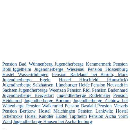
Pension Bad Wünnenberg
Jugendherberge Kammermark
Pension
Böhl-Iggelheim
Jugendherberge Wiesenau
Pension Flossenbürg
Hostel Wassertrüdingen
Pension Radeland bei Baruth, Mark
Jugendherberge Egeln
Hostel Hirschfeld (Hunsrück)
Jugendherberge Salzhausen, Lüneburger Heide
Pension Neustadt in
Sachsen
Jugendherberge Weenzen
Pension Riol
Pension Badenhard
Jugendherberge Bergisdorf
Jugendherberge Rödelmaier
Pension
Heidenrod
Jugendherberge Borkum
Jugendherberge Zichtow bei
Wittenberge
Pension Walkenried
Pension Basdahl
Pension Metzels
Pension Bertkow
Hostel Maichingen
Pension Lankwitz
Hostel
Schermcke
Hostel Kändler
Hostel Tapfheim
Pension Aicha vorm
Wald
Jugendherberge Hausen bei Aschaffenburg