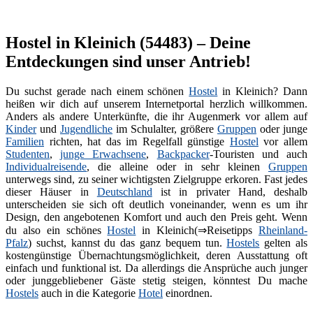
Hostel in Kleinich (54483) – Deine
Entdeckungen sind unser Antrieb!
Du suchst gerade nach einem schönen
Hostel
in Kleinich? Dann
heißen wir dich auf unserem Internetportal herzlich willkommen.
Anders als andere Unterkünfte, die ihr Augenmerk vor allem auf
Kinder
und
Jugendliche
im Schulalter, größere
Gruppen
oder junge
Familien
richten, hat das im Regelfall günstige
Hostel
vor allem
Studenten
,
junge Erwachsene
,
Backpacker
-Touristen und auch
Individualreisende
, die alleine oder in sehr kleinen
Gruppen
unterwegs sind, zu seiner wichtigsten Zielgruppe erkoren. Fast jedes
dieser Häuser in
Deutschland
ist in privater Hand, deshalb
unterscheiden sie sich oft deutlich voneinander, wenn es um ihr
Design, den angebotenen Komfort und auch den Preis geht. Wenn
du also ein schönes
Hostel
in Kleinich(⇒Reisetipps
Rheinland-
Pfalz
) suchst, kannst du das ganz bequem tun.
Hostels
gelten als
kostengünstige Übernachtungsmöglichkeit, deren Ausstattung oft
einfach und funktional ist. Da allerdings die Ansprüche auch junger
oder junggebliebener Gäste stetig steigen, könntest Du mache
Hostels
auch in die Kategorie
Hotel
einordnen.