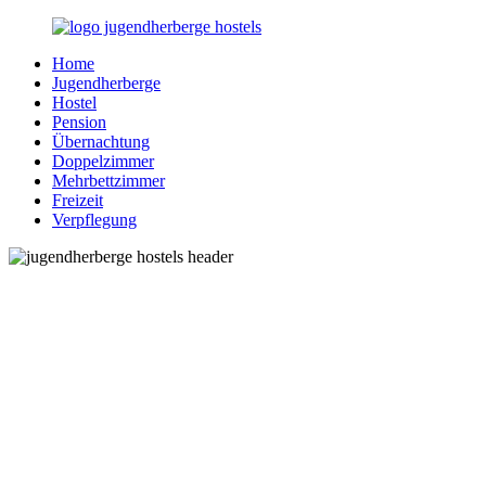
Zurück
zum
Home
Inhalt
Jugendherberge-
Reisen
Jugendherberge
Hostels.de
für
Hostel
junge
Pension
und
Übernachtung
jung
Doppelzimmer
gebliebene
Mehrbettzimmer
Menschen
Freizeit
Verpflegung