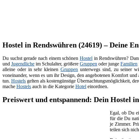
Hostel in Rendswühren (24619) – Deine En
Du suchst gerade nach einem schönen
Hostel
in Rendswühren? Dann h
und
Jugendliche
im Schulalter, größere
Gruppen
oder junge
Familien
alleine oder in sehr kleinen
Gruppen
unterwegs sind, zu seiner wi
voneinander, wenn es um ihr Design, den angebotenen Komfort und a
tun.
Hostels
gelten als kostengünstige Übernachtungsmöglichkeit, deren
mache
Hostels
auch in die Kategorie
Hotel
einordnen.
Preiswert und entspannend: Dein Hostel i
Egal, ob Du ei
für die Du nat
je Zimmer. Pri
teilen sich ni