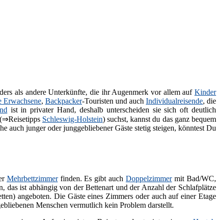
ers als andere Unterkünfte, die ihr Augenmerk vor allem auf
Kinder
e Erwachsene
,
Backpacker
-Touristen und auch
Individualreisende
, die
and
ist in privater Hand, deshalb unterscheiden sie sich oft deutlich
(⇒Reisetipps
Schleswig-Holstein
) suchst, kannst du das ganz bequem
he auch junger oder junggebliebener Gäste stetig steigen, könntest Du
mer
Mehrbettzimmer
finden. Es gibt auch
Doppelzimmer
mit Bad/WC,
n, das ist abhängig von der Bettenart und der Anzahl der Schlafplätze
etten) angeboten. Die Gäste eines Zimmers oder auch auf einer Etage
gebliebenen Menschen vermutlich kein Problem darstellt.