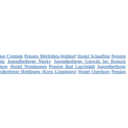
ion Cörmigk
Pension Mörfelden-Walldorf
Hostel Schaufling
Pension
itz
Jugendherberge Niesky
Jugendherberge Gnewitz bei Rostock
enow
Hostel Nennhausen
Pension Bad Lauchstädt
Jugendherberge
ndherberge Börtlingen (Kreis Göppingen)
Hostel Osterhorn
Pension