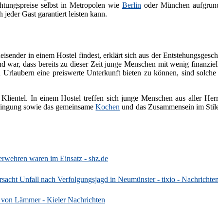
chtungspreise selbst in Metropolen wie
Berlin
oder München aufgrund 
 jeder Gast garantiert leisten kann.
sender in einem Hostel findest, erklärt sich aus der Entstehungsgeschi
nd war, dass bereits zu dieser Zeit junge Menschen mit wenig finanzie
rlaubern eine preiswerte Unterkunft bieten zu können, sind solche 
 Klientel. In einem Hostel treffen sich junge Menschen aus aller He
bringung sowie das gemeinsame
Kochen
und das Zusammensein im Stile 
erwehren waren im Einsatz - shz.de
sacht Unfall nach Verfolgungsjagd in Neumünster - tixio - Nachrichte
 von Lämmer - Kieler Nachrichten