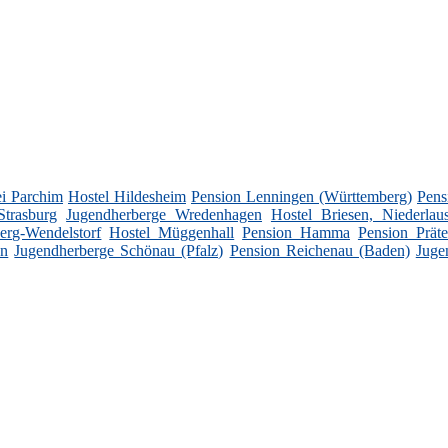
i Parchim
Hostel Hildesheim
Pension Lenningen (Württemberg)
Pens
trasburg
Jugendherberge Wredenhagen
Hostel Briesen, Niederlaus
erg-Wendelstorf
Hostel Müggenhall
Pension Hamma
Pension Prät
en
Jugendherberge Schönau (Pfalz)
Pension Reichenau (Baden)
Juge