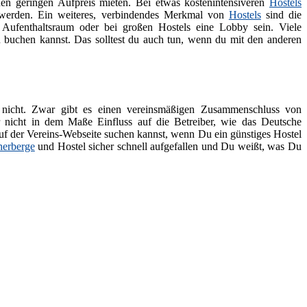
n geringen Aufpreis mieten. Bei etwas kostenintensiveren
Hostels
 werden. Ein weiteres, verbindendes Merkmal von
Hostels
sind die
 Aufenthaltsraum oder bei großen Hostels eine Lobby sein. Viele
u buchen kannst. Das solltest du auch tun, wenn du mit den anderen
 nicht. Zwar gibt es einen vereinsmäßigen Zusammenschluss von
r nicht in dem Maße Einfluss auf die Betreiber, wie das Deutsche
auf der Vereins-Webseite suchen kannst, wenn Du ein günstiges Hostel
herberge
und Hostel sicher schnell aufgefallen und Du weißt, was Du