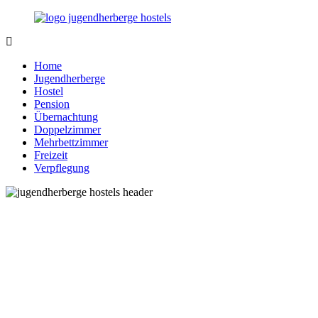
Zurück
zum
Inhalt
Jugendherberge-
Reisen
Hostels.de
für
Home
junge
Jugendherberge
und
Hostel
jung
Pension
gebliebene
Übernachtung
Menschen
Doppelzimmer
Mehrbettzimmer
Freizeit
Verpflegung