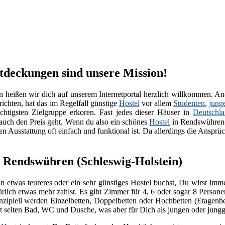
tdeckungen sind unsere Mission!
eißen wir dich auf unserem Internetportal herzlich willkommen. And
richten, hat das im Regelfall günstige
Hostel
vor allem
Studenten
,
jung
chtigsten Zielgruppe erkoren. Fast jedes dieser Häuser in
Deutschl
uch den Preis geht. Wenn du also ein schönes
Hostel
in Rendswühren
 Ausstattung oft einfach und funktional ist. Da allerdings die Ansprüc
n Rendswühren (Schleswig-Holstein)
n etwas teureres oder ein sehr günstiges Hostel buchst, Du wirst im
ürlich etwas mehr zahlst. Es gibt Zimmer für 4, 6 oder sogar 8 Persone
nzipiell werden Einzelbetten, Doppelbetten oder Hochbetten (Etagenb
cht selten Bad, WC und Dusche, was aber für Dich als jungen oder jung