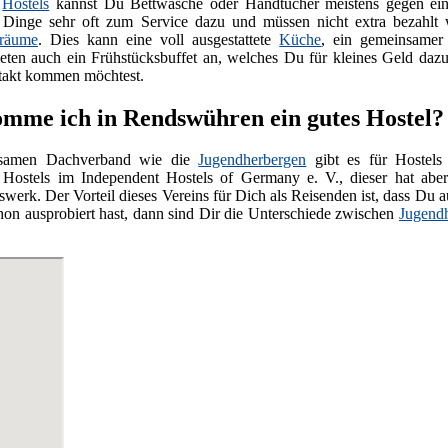
n
Hostels
kannst Du Bettwäsche oder Handtücher meistens gegen eine
 Dinge sehr oft zum Service dazu und müssen nicht extra bezahlt
sräume
. Dies kann eine voll ausgestattete
Küche
, ein gemeinsamer
ieten auch ein Frühstücksbuffet an, welches Du für kleines Geld daz
takt kommen möchtest.
mme ich in Rendswühren ein gutes Hostel?
nsamen Dachverband wie die
Jugendherbergen
gibt es für Hostels
 Hostels im Independent Hostels of Germany e. V., dieser hat abe
werk. Der Vorteil dieses Vereins für Dich als Reisenden ist, dass Du 
hon ausprobiert hast, dann sind Dir die Unterschiede zwischen
Jugend