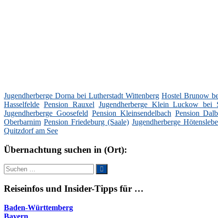
Jugendherberge Dorna bei Lutherstadt Wittenberg
Hostel Brunow be
Hasselfelde
Pension Rauxel
Jugendherberge Klein Luckow bei S
Jugendherberge Goosefeld
Pension Kleinsendelbach
Pension Dalb
Oberbarnim
Pension Friedeburg (Saale)
Jugendherberge Hötensleb
Quitzdorf am See
Übernachtung suchen in (Ort):
Suche
Suchen
nach:
Reiseinfos und Insider-Tipps für …
Baden-Württemberg
Bayern