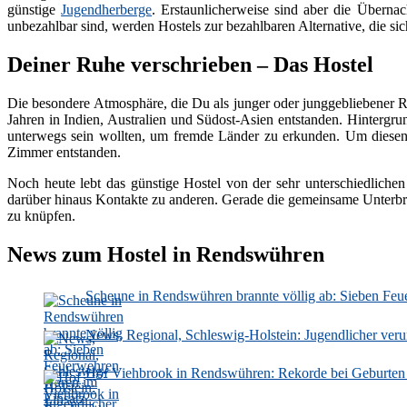
günstige
Jugendherberge
. Erstaunlicherweise sind aber die Überna
unbezahlbar sind, werden Hostels zur bezahlbaren Alternative, die sich
Deiner Ruhe verschrieben – Das Hostel
Die besondere Atmosphäre, die Du als junger oder junggebliebener Rei
Jahren in Indien, Australien und Südost-Asien entstanden. Hintergru
unterwegs sein wollten, um fremde Länder zu erkunden. Um diesen U
Zimmer entstanden.
Noch heute lebt das günstige Hostel von der sehr unterschiedlichen
darüber hinaus Kontakte zu anderen. Gerade die gemeinsame Unter
zu knüpfen.
News zum Hostel in Rendswühren
Scheune in Rendswühren brannte völlig ab: Sieben Feu
News, Regional, Schleswig-Holstein: Jugendlicher verur
Hof Viehbrook in Rendswühren: Rekorde bei Geburten