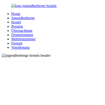
Zurück
zum
Home
Inhalt
Jugendherberge-
Reisen
Jugendherberge
Hostels.de
für
Hostel
junge
Pension
und
Übernachtung
jung
Doppelzimmer
gebliebene
Mehrbettzimmer
Menschen
Freizeit
Verpflegung