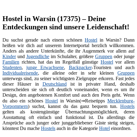
Hostel in Warsin (17375) – Deine
Entdeckungen sind unsere Leidenschaft!
Du suchst gerade nach einem schönen
Hostel
in Warsin? Dann
heißen wir dich auf unserem Internetportal herzlich willkommen.
Anders als andere Unterkünfte, die ihr Augenmerk vor allem auf
Kinder
und
Jugendliche
im Schulalter, größere
Gruppen
oder junge
Familien
richten, hat das im Regelfall günstige
Hostel
vor allem
Studenten
,
junge Erwachsene
,
Backpacker
-Touristen und auch
Individualreisende
, die alleine oder in sehr kleinen
Gruppen
unterwegs sind, zu seiner wichtigsten Zielgruppe erkoren. Fast jedes
dieser Häuser in
Deutschland
ist in privater Hand, deshalb
unterscheiden sie sich oft deutlich voneinander, wenn es um ihr
Design, den angebotenen Komfort und auch den Preis geht. Wenn
du also ein schönes
Hostel
in Warsin(⇒Reisetipps
Mecklenburg-
Vorpommern
) suchst, kannst du das ganz bequem tun.
Hostels
gelten als kostengünstige Übernachtungsmöglichkeit, deren
Ausstattung oft einfach und funktional ist. Da allerdings die
Ansprüche auch junger oder junggebliebener Gäste stetig steigen,
könntest Du mache
Hostels
auch in die Kategorie
Hotel
einordnen.