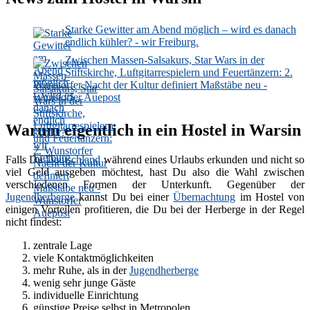
Starke Gewitter am Abend möglich – wird es danach
endlich kühler? - wir Freiburg.
Zwischen Massen-Salsakurs, Star Wars in der
Stiftskirche, Luftgitarrespielern und Feuertänzern: 2.
Wunstorfer Nacht der Kultur definiert Maßstäbe neu -
Wunstorfer Auepost
Warum eigentlich in ein Hostel in Warsin
Falls Du
Deutschland
während eines Urlaubs erkunden und nicht so
viel Geld ausgeben möchtest, hast Du also die Wahl zwischen
verschiedenen Formen der Unterkunft. Gegenüber der
Jugendherberge
kannst Du bei einer
Übernachtung
im Hostel von
einigen Vorteilen profitieren, die Du bei der Herberge in der Regel
nicht findest:
zentrale Lage
viele Kontaktmöglichkeiten
mehr Ruhe, als in der
Jugendherberge
wenig sehr junge Gäste
individuelle Einrichtung
günstige Preise selbst in Metropolen