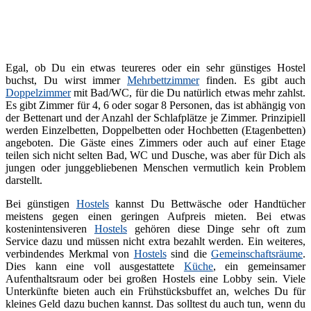
Egal, ob Du ein etwas teureres oder ein sehr günstiges Hostel
buchst, Du wirst immer
Mehrbettzimmer
finden. Es gibt auch
Doppelzimmer
mit Bad/WC, für die Du natürlich etwas mehr zahlst.
Es gibt Zimmer für 4, 6 oder sogar 8 Personen, das ist abhängig von
der Bettenart und der Anzahl der Schlafplätze je Zimmer. Prinzipiell
werden Einzelbetten, Doppelbetten oder Hochbetten (Etagenbetten)
angeboten. Die Gäste eines Zimmers oder auch auf einer Etage
teilen sich nicht selten Bad, WC und Dusche, was aber für Dich als
jungen oder junggebliebenen Menschen vermutlich kein Problem
darstellt.
Bei günstigen
Hostels
kannst Du Bettwäsche oder Handtücher
meistens gegen einen geringen Aufpreis mieten. Bei etwas
kostenintensiveren
Hostels
gehören diese Dinge sehr oft zum
Service dazu und müssen nicht extra bezahlt werden. Ein weiteres,
verbindendes Merkmal von
Hostels
sind die
Gemeinschaftsräume
.
Dies kann eine voll ausgestattete
Küche
, ein gemeinsamer
Aufenthaltsraum oder bei großen Hostels eine Lobby sein. Viele
Unterkünfte bieten auch ein Frühstücksbuffet an, welches Du für
kleines Geld dazu buchen kannst. Das solltest du auch tun, wenn du