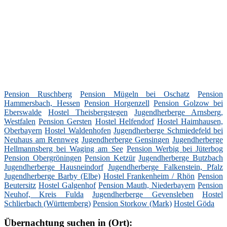
Pension Ruschberg
Pension Mügeln bei Oschatz
Pension
Hammersbach, Hessen
Pension Horgenzell
Pension Golzow bei
Eberswalde
Hostel Theisbergstegen
Jugendherberge Arnsberg,
Westfalen
Pension Gersten
Hostel Helfendorf
Hostel Haimhausen,
Oberbayern
Hostel Waldenhofen
Jugendherberge Schmiedefeld bei
Neuhaus am Rennweg
Jugendherberge Gensingen
Jugendherberge
Hellmannsberg bei Waging am See
Pension Werbig bei Jüterbog
Pension Obergröningen
Pension Ketzür
Jugendherberge Butzbach
Jugendherberge Hausneindorf
Jugendherberge Falkenstein, Pfalz
Jugendherberge Barby (Elbe)
Hostel Frankenheim / Rhön
Pension
Beutersitz
Hostel Galgenhof
Pension Mauth, Niederbayern
Pension
Neuhof, Kreis Fulda
Jugendherberge Gevensleben
Hostel
Schlierbach (Württemberg)
Pension Storkow (Mark)
Hostel Göda
Übernachtung suchen in (Ort):