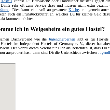
n
Hostels
kannst Du Bettwäsche oder Handtücher meistens gegen eine
 Dinge sehr oft zum Service dazu und müssen nicht extra bezahlt
sräume
. Dies kann eine voll ausgestattete
Küche
, ein gemeinsamer
ieten auch ein Frühstücksbuffet an, welches Du für kleines Geld daz
takt kommen möchtest.
mme ich in Welgesheim ein gutes Hostel?
nsamen Dachverband wie die
Jugendherbergen
gibt es für Hostels
 Hostels im Independent Hostels of Germany e. V., dieser hat abe
werk. Der Vorteil dieses Vereins für Dich als Reisenden ist, dass Du 
hon ausprobiert hast, dann sind Dir die Unterschiede zwischen
Jugend