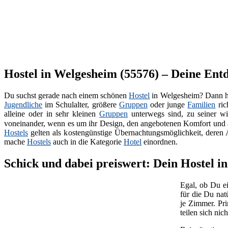
Hostel in Welgesheim (55576) – Deine Ent
Du suchst gerade nach einem schönen
Hostel
in Welgesheim? Dann hei
Jugendliche
im Schulalter, größere
Gruppen
oder junge
Familien
ric
alleine oder in sehr kleinen
Gruppen
unterwegs sind, zu seiner wi
voneinander, wenn es um ihr Design, den angebotenen Komfort und 
Hostels
gelten als kostengünstige Übernachtungsmöglichkeit, deren Au
mache
Hostels
auch in die Kategorie
Hotel
einordnen.
Schick und dabei preiswert: Dein Hostel i
Egal, ob Du ei
für die Du nat
je Zimmer. Pri
teilen sich ni