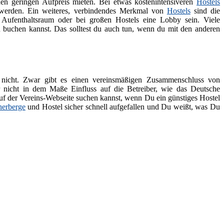
n geringen Aufpreis mieten. Bei etwas kostenintensiveren
Hostels
 werden. Ein weiteres, verbindendes Merkmal von
Hostels
sind die
 Aufenthaltsraum oder bei großen Hostels eine Lobby sein. Viele
u buchen kannst. Das solltest du auch tun, wenn du mit den anderen
 nicht. Zwar gibt es einen vereinsmäßigen Zusammenschluss von
r nicht in dem Maße Einfluss auf die Betreiber, wie das Deutsche
auf der Vereins-Webseite suchen kannst, wenn Du ein günstiges Hostel
herberge
und Hostel sicher schnell aufgefallen und Du weißt, was Du