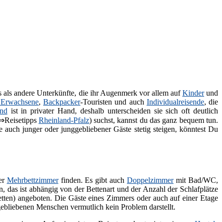
 als andere Unterkünfte, die ihr Augenmerk vor allem auf
Kinder
und
 Erwachsene
,
Backpacker
-Touristen und auch
Individualreisende
, die
and
ist in privater Hand, deshalb unterscheiden sie sich oft deutlich
⇒Reisetipps
Rheinland-Pfalz
) suchst, kannst du das ganz bequem tun.
e auch junger oder junggebliebener Gäste stetig steigen, könntest Du
mer
Mehrbettzimmer
finden. Es gibt auch
Doppelzimmer
mit Bad/WC,
n, das ist abhängig von der Bettenart und der Anzahl der Schlafplätze
etten) angeboten. Die Gäste eines Zimmers oder auch auf einer Etage
gebliebenen Menschen vermutlich kein Problem darstellt.