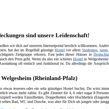
deckungen sind unsere Leidenschaft!
ßen wir dich auf unserem Internetportal herzlich willkommen. Anders
hten, hat das im Regelfall günstige
Hostel
vor allem
Studenten
,
junge
chtigsten Zielgruppe erkoren. Fast jedes dieser Häuser in
Deutschl
auch den Preis geht. Wenn du also ein schönes
Hostel
in Welgesheim(
sstattung oft einfach und funktional ist. Da allerdings die Ansprüch
n Welgesheim (Rheinland-Pfalz)
n etwas teureres oder ein sehr günstiges Hostel buchst, Du wirst im
ürlich etwas mehr zahlst. Es gibt Zimmer für 4, 6 oder sogar 8 Persone
nzipiell werden Einzelbetten, Doppelbetten oder Hochbetten (Etagenb
cht selten Bad, WC und Dusche, was aber für Dich als jungen oder jung