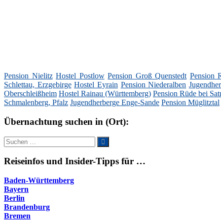
Pension Nielitz
Hostel Postlow
Pension Groß Quenstedt
Pension 
Schlettau, Erzgebirge
Hostel Eyrain
Pension Niederalben
Jugendher
Oberschleißheim
Hostel Rainau (Württemberg)
Pension Rüde bei Sat
Schmalenberg, Pfalz
Jugendherberge Enge-Sande
Pension Müglitztal
Übernachtung suchen in (Ort):
Suche
Suchen
nach:
Reiseinfos und Insider-Tipps für …
Baden-Württemberg
Bayern
Berlin
Brandenburg
Bremen