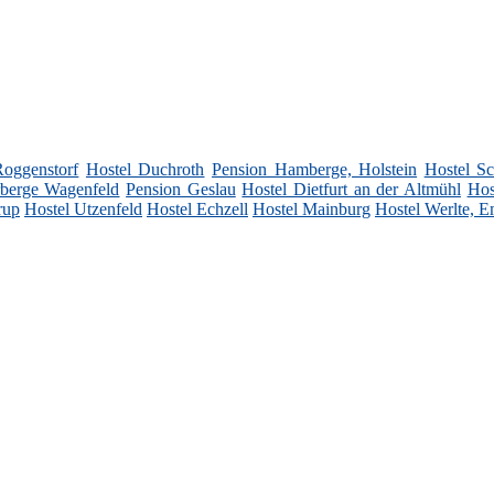
Roggenstorf
Hostel Duchroth
Pension Hamberge, Holstein
Hostel Sc
berge Wagenfeld
Pension Geslau
Hostel Dietfurt an der Altmühl
Hos
rup
Hostel Utzenfeld
Hostel Echzell
Hostel Mainburg
Hostel Werlte, E