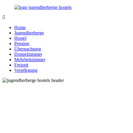
Zurück
zum
Inhalt
Jugendherberge-
Reisen
Hostels.de
für
Home
junge
Jugendherberge
und
Hostel
jung
Pension
gebliebene
Übernachtung
Menschen
Doppelzimmer
Mehrbettzimmer
Freizeit
Verpflegung