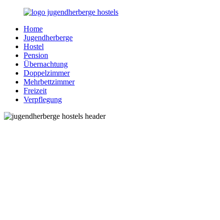
Zurück
zum
Home
Inhalt
Jugendherberge-
Reisen
Jugendherberge
Hostels.de
für
Hostel
junge
Pension
und
Übernachtung
jung
Doppelzimmer
gebliebene
Mehrbettzimmer
Menschen
Freizeit
Verpflegung