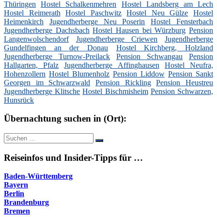
Thüringen
Hostel Schalkenmehren
Hostel Landsberg am Lech
Hostel Reimerath
Hostel Paschwitz
Hostel Neu Gülze
Hostel
Heimenkirch
Jugendherberge Neu Poserin
Hostel Fensterbach
Jugendherberge Dachsbach
Hostel Hausen bei Würzburg
Pension
Langenwolschendorf
Jugendherberge Criewen
Jugendherberge
Gundelfingen an der Donau
Hostel Kirchberg, Holzland
Jugendherberge Turnow-Preilack
Pension Schwangau
Pension
Hallgarten, Pfalz
Jugendherberge Affinghausen
Hostel Neufra,
Hohenzollern
Hostel Blumenholz
Pension Liddow
Pension Sankt
Georgen im Schwarzwald
Pension Rickling
Pension Heustreu
Jugendherberge Klitsche
Hostel Bischmisheim
Pension Schwarzen,
Hunsrück
Übernachtung suchen in (Ort):
Suche
Suchen
nach:
Reiseinfos und Insider-Tipps für …
Baden-Württemberg
Bayern
Berlin
Brandenburg
Bremen