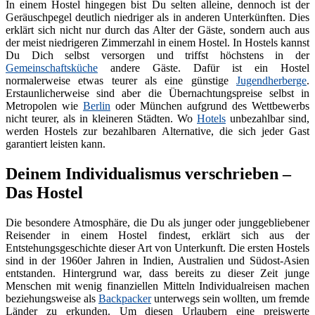
In einem Hostel hingegen bist Du selten alleine, dennoch ist der
Geräuschpegel deutlich niedriger als in anderen Unterkünften. Dies
erklärt sich nicht nur durch das Alter der Gäste, sondern auch aus
der meist niedrigeren Zimmerzahl in einem Hostel. In Hostels kannst
Du Dich selbst versorgen und triffst höchstens in der
Gemeinschaftsküche
andere Gäste. Dafür ist ein Hostel
normalerweise etwas teurer als eine günstige
Jugendherberge
.
Erstaunlicherweise sind aber die Übernachtungspreise selbst in
Metropolen wie
Berlin
oder München aufgrund des Wettbewerbs
nicht teurer, als in kleineren Städten. Wo
Hotels
unbezahlbar sind,
werden Hostels zur bezahlbaren Alternative, die sich jeder Gast
garantiert leisten kann.
Deinem Individualismus verschrieben –
Das Hostel
Die besondere Atmosphäre, die Du als junger oder junggebliebener
Reisender in einem Hostel findest, erklärt sich aus der
Entstehungsgeschichte dieser Art von Unterkunft. Die ersten Hostels
sind in der 1960er Jahren in Indien, Australien und Südost-Asien
entstanden. Hintergrund war, dass bereits zu dieser Zeit junge
Menschen mit wenig finanziellen Mitteln Individualreisen machen
beziehungsweise als
Backpacker
unterwegs sein wollten, um fremde
Länder zu erkunden. Um diesen Urlaubern eine preiswerte