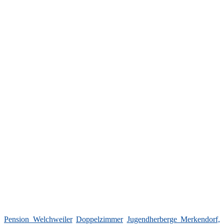
Pension Welchweiler
Doppelzimmer
Jugendherberge Merkendorf,