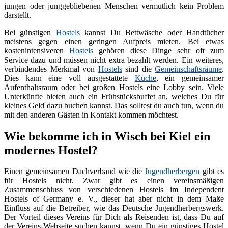
jungen oder junggebliebenen Menschen vermutlich kein Problem
darstellt.
Bei günstigen
Hostels
kannst Du Bettwäsche oder Handtücher
meistens gegen einen geringen Aufpreis mieten. Bei etwas
kostenintensiveren
Hostels
gehören diese Dinge sehr oft zum
Service dazu und müssen nicht extra bezahlt werden. Ein weiteres,
verbindendes Merkmal von
Hostels
sind die
Gemeinschaftsräume
.
Dies kann eine voll ausgestattete
Küche
, ein gemeinsamer
Aufenthaltsraum oder bei großen Hostels eine Lobby sein. Viele
Unterkünfte bieten auch ein Frühstücksbuffet an, welches Du für
kleines Geld dazu buchen kannst. Das solltest du auch tun, wenn du
mit den anderen Gästen in Kontakt kommen möchtest.
Wie bekomme ich in Wisch bei Kiel ein
modernes Hostel?
Einen gemeinsamen Dachverband wie die
Jugendherbergen
gibt es
für Hostels nicht. Zwar gibt es einen vereinsmäßigen
Zusammenschluss von verschiedenen Hostels im Independent
Hostels of Germany e. V., dieser hat aber nicht in dem Maße
Einfluss auf die Betreiber, wie das Deutsche Jugendherbergswerk.
Der Vorteil dieses Vereins für Dich als Reisenden ist, dass Du auf
der Vereins-Webseite suchen kannst, wenn Du ein günstiges Hostel