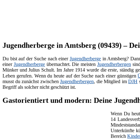
Jugendherberge in Amtsberg (09439) – Dein
Du bist auf der Suche nach einer
Jugendherberge
in Amtsberg? Dann 
einer
Jugendherberge
übernachtet. Die meisten
Jugendherbergen
sin
Münker und Julius Schult. Im Jahre 1914 wurde die erste, ständig g
Leben gerufen. Wenn du heute auf der Suche nach einer günstigen
Ü
musst du zunächst zwischen
Jugendherbergen
, die Mitglied im
DJH
s
Begriff als solcher nicht geschützt ist.
Gastorientiert und modern: Deine Jugend
Wenn Du heute
14 Landesverb
Mindeststanda
Unterkünfte kü
Bereich
Kinde