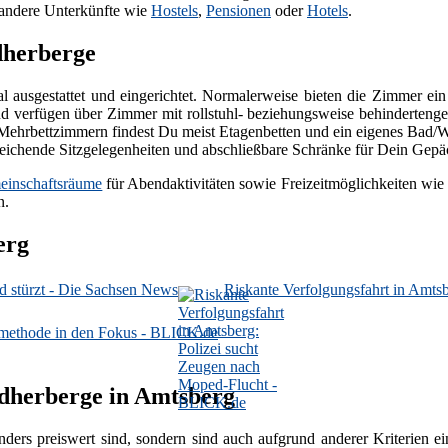
 andere Unterkünfte wie
Hostels
,
Pensionen
oder
Hotels
.
dherberge
nal ausgestattet und eingerichtet. Normalerweise bieten die Zimmer e
 verfügen über Zimmer mit rollstuhl- beziehungsweise behindertenger
den Mehrbettzimmern findest Du meist Etagenbetten und ein eigenes B
eichende Sitzgelegenheiten und abschließbare Schränke für Dein Gep
inschaftsräume
für Abendaktivitäten sowie Freizeitmöglichkeiten wie 
n.
erg
nd stürzt - Die Sachsen News
Riskante Verfolgungsfahrt in Amts
smethode in den Fokus - BLICK.de
ndherberge in Amtsberg
nders preiswert sind, sondern sind auch aufgrund anderer Kriterien 