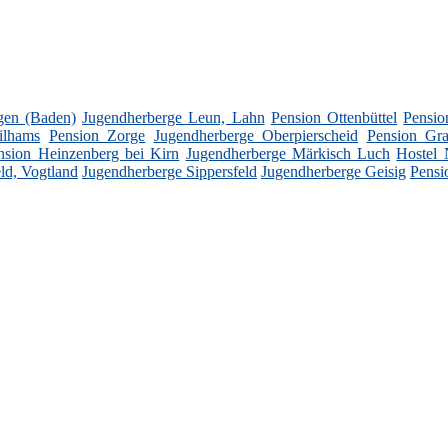
ngen (Baden)
Jugendherberge Leun, Lahn
Pension Ottenbüttel
Pensio
ilhams
Pension Zorge
Jugendherberge Oberpierscheid
Pension Gr
nsion Heinzenberg bei Kirn
Jugendherberge Märkisch Luch
Hostel 
ld, Vogtland
Jugendherberge Sippersfeld
Jugendherberge Geisig
Pensi