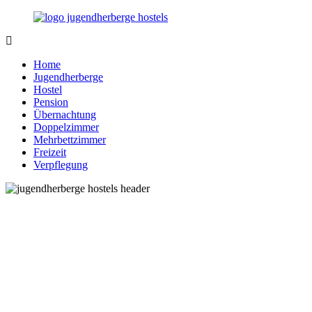
Zurück
zum
Inhalt
Jugendherberge-
Reisen
Hostels.de
für
Home
junge
Jugendherberge
und
Hostel
jung
Pension
gebliebene
Übernachtung
Menschen
Doppelzimmer
Mehrbettzimmer
Freizeit
Verpflegung