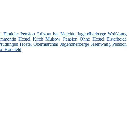
n Elmlohe
Pension Gülzow bei Malchin
Jugendherberge Wolfsburg
ammentin
Hostel Kirch Mulsow
Pension Ohne
Hostel Elsterheide
Nüdlingen
Hostel Obermarchtal
Jugendherberge Jesenwang
Pension
on Bonefeld