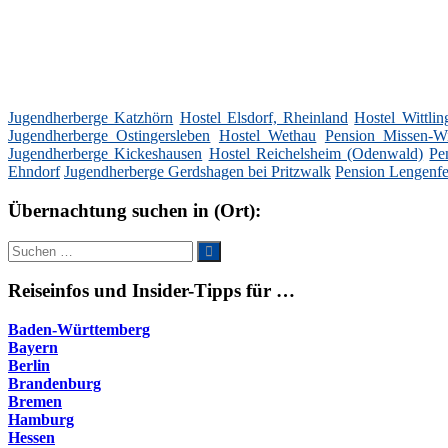
Jugendherberge Katzhörn
Hostel Elsdorf, Rheinland
Hostel Wittli
Jugendherberge Ostingersleben
Hostel Wethau
Pension Missen-W
Jugendherberge Kickeshausen
Hostel Reichelsheim (Odenwald)
Pe
Ehndorf
Jugendherberge Gerdshagen bei Pritzwalk
Pension Lengenfe
Übernachtung suchen in (Ort):
Suche
Suchen
nach:
Reiseinfos und Insider-Tipps für …
Baden-Württemberg
Bayern
Berlin
Brandenburg
Bremen
Hamburg
Hessen