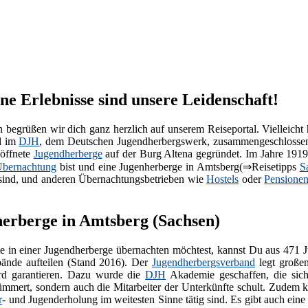
e Erlebnisse sind unsere Leidenschaft!
begrüßen wir dich ganz herzlich auf unserem Reiseportal. Vielleicht 
d im
DJH
, dem Deutschen Jugendherbergswerk, zusammengeschlossen
eöffnete
Jugendherberge
auf der Burg Altena gegründet. Im Jahre 191
bernachtung
bist und eine Jugenherberge in Amtsberg(⇒Reisetipps
S
ind, und anderen Übernachtungsbetrieben wie
Hostels
oder
Pensione
herberge in Amtsberg (Sachsen)
 in einer Jugendherberge übernachten möchtest, kannst Du aus 471 
ände aufteilen (Stand 2016). Der
Jugendherbergsverband
legt großen
rd garantieren. Dazu wurde die
DJH
Akademie geschaffen, die sich
mmert, sondern auch die Mitarbeiter der Unterkünfte schult. Zudem koo
r
- und Jugenderholung im weitesten Sinne tätig sind. Es gibt auch ein