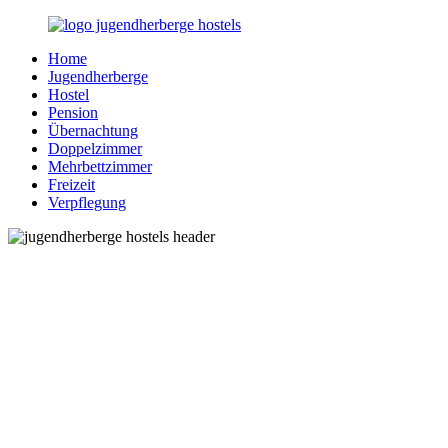
Zurück
zum
Home
Inhalt
Jugendherberge-
Reisen
Jugendherberge
Hostels.de
für
Hostel
junge
Pension
und
Übernachtung
jung
Doppelzimmer
gebliebene
Mehrbettzimmer
Menschen
Freizeit
Verpflegung