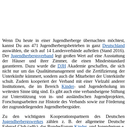
Wenn Du heute in einer Jugendherberge übernachten möchtest,
kannst Du aus 471 Jugendherbergsbetrieben in ganz
Deutschland
auswählen, die sich auf 14 Landesverbände aufteilen (Stand 2016).
Der
Jugendherbergsverband
legt großen Wert auf eine Ausstattung
der Häuser und ihrer Zimmer, die einen Mindeststandard
garantieren. Dazu wurde die
DJH
Akademie geschaffen, die sich
nicht nur um das Qualitätsmanagement und die Zertifizierung der
Unterkünfte kümmert, sondern auch die Mitarbeiter der Unterkünfte
schult. Zudem kooperiert der Verband mit einer Vielzahl anderer
Institutionen, die im Bereich
Kinder
- und Jugenderholung im
weitesten Sinne tätig sind. Es gibt auch eine verbandseigene Stiftung
zur Unterstützung von in- und ausländischen Jugendprojekten,
Forschungsarbeiten zur Historie des Verbands sowie zur Förderung
der zugrundeliegenden Jugendherbergsidee.
Zu den wichtigsten Kooperationspartnern des Deutschen
Jugendherbergswerkes
zählen z. B. der allgemeine Deutsche
Fahrrad-Club (adfc), das BundesForum
Kinder
- und Jugendreisen e.