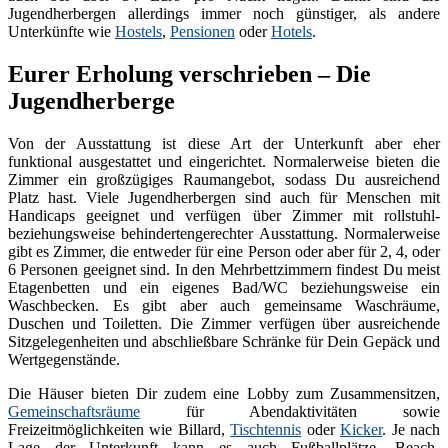
Jugendherbergen allerdings immer noch günstiger, als andere
Unterkünfte wie
Hostels
,
Pensionen
oder
Hotels
.
Eurer Erholung verschrieben – Die
Jugendherberge
Von der Ausstattung ist diese Art der Unterkunft aber eher
funktional ausgestattet und eingerichtet. Normalerweise bieten die
Zimmer ein großzügiges Raumangebot, sodass Du ausreichend
Platz hast. Viele Jugendherbergen sind auch für Menschen mit
Handicaps geeignet und verfügen über Zimmer mit rollstuhl-
beziehungsweise behindertengerechter Ausstattung. Normalerweise
gibt es Zimmer, die entweder für eine Person oder aber für 2, 4, oder
6 Personen geeignet sind. In den Mehrbettzimmern findest Du meist
Etagenbetten und ein eigenes Bad/WC beziehungsweise ein
Waschbecken. Es gibt aber auch gemeinsame Waschräume,
Duschen und Toiletten. Die Zimmer verfügen über ausreichende
Sitzgelegenheiten und abschließbare Schränke für Dein Gepäck und
Wertgegenstände.
Die Häuser bieten Dir zudem eine Lobby zum Zusammensitzen,
Gemeinschaftsräume
für Abendaktivitäten sowie
Freizeitmöglichkeiten wie Billard,
Tischtennis
oder
Kicker
. Je nach
Lage der Unterkunft kann es auch Fußballplätze, Beach-