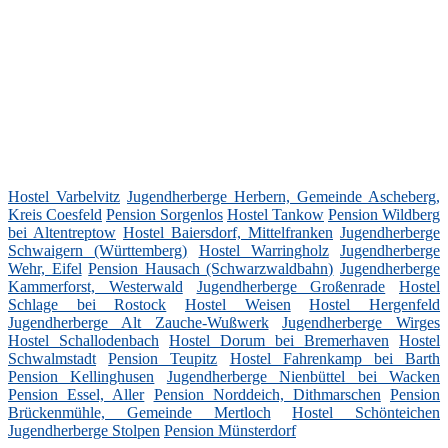
Hostel Varbelvitz
Jugendherberge Herbern, Gemeinde Ascheberg,
Kreis Coesfeld
Pension Sorgenlos
Hostel Tankow
Pension Wildberg
bei Altentreptow
Hostel Baiersdorf, Mittelfranken
Jugendherberge
Schwaigern (Württemberg)
Hostel Warringholz
Jugendherberge
Wehr, Eifel
Pension Hausach (Schwarzwaldbahn)
Jugendherberge
Kammerforst, Westerwald
Jugendherberge Großenrade
Hostel
Schlage bei Rostock
Hostel Weisen
Hostel Hergenfeld
Jugendherberge Alt Zauche-Wußwerk
Jugendherberge Wirges
Hostel Schallodenbach
Hostel Dorum bei Bremerhaven
Hostel
Schwalmstadt
Pension Teupitz
Hostel Fahrenkamp bei Barth
Pension Kellinghusen
Jugendherberge Nienbüttel bei Wacken
Pension Essel, Aller
Pension Norddeich, Dithmarschen
Pension
Brückenmühle, Gemeinde Mertloch
Hostel Schönteichen
Jugendherberge Stolpen
Pension Münsterdorf