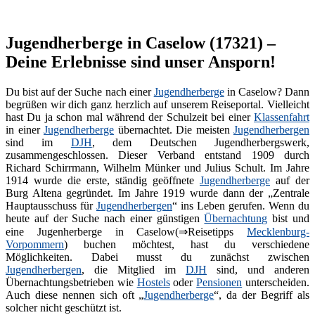
Jugendherberge in Caselow (17321) –
Deine Erlebnisse sind unser Ansporn!
Du bist auf der Suche nach einer
Jugendherberge
in Caselow? Dann
begrüßen wir dich ganz herzlich auf unserem Reiseportal. Vielleicht
hast Du ja schon mal während der Schulzeit bei einer
Klassenfahrt
in einer
Jugendherberge
übernachtet. Die meisten
Jugendherbergen
sind im
DJH
, dem Deutschen Jugendherbergswerk,
zusammengeschlossen. Dieser Verband entstand 1909 durch
Richard Schirrmann, Wilhelm Münker und Julius Schult. Im Jahre
1914 wurde die erste, ständig geöffnete
Jugendherberge
auf der
Burg Altena gegründet. Im Jahre 1919 wurde dann der „Zentrale
Hauptausschuss für
Jugendherbergen
“ ins Leben gerufen. Wenn du
heute auf der Suche nach einer günstigen
Übernachtung
bist und
eine Jugenherberge in Caselow(⇒Reisetipps
Mecklenburg-
Vorpommern
) buchen möchtest, hast du verschiedene
Möglichkeiten. Dabei musst du zunächst zwischen
Jugendherbergen
, die Mitglied im
DJH
sind, und anderen
Übernachtungsbetrieben wie
Hostels
oder
Pensionen
unterscheiden.
Auch diese nennen sich oft „
Jugendherberge
“, da der Begriff als
solcher nicht geschützt ist.