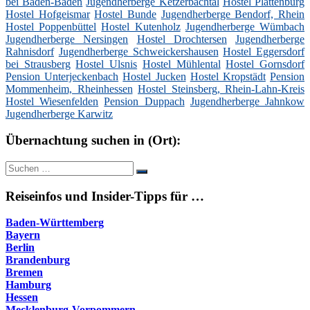
bei Baden-Baden
Jugendherberge Ketzerbachtal
Hostel Plattenburg
Hostel Hofgeismar
Hostel Bunde
Jugendherberge Bendorf, Rhein
Hostel Poppenbüttel
Hostel Kutenholz
Jugendherberge Wümbach
Jugendherberge Nersingen
Hostel Drochtersen
Jugendherberge
Rahnisdorf
Jugendherberge Schweickershausen
Hostel Eggersdorf
bei Strausberg
Hostel Ulsnis
Hostel Mühlental
Hostel Gornsdorf
Pension Unterjeckenbach
Hostel Jucken
Hostel Kropstädt
Pension
Mommenheim, Rheinhessen
Hostel Steinsberg, Rhein-Lahn-Kreis
Hostel Wiesenfelden
Pension Duppach
Jugendherberge Jahnkow
Jugendherberge Karwitz
Übernachtung suchen in (Ort):
Suche
Suchen
nach:
Reiseinfos und Insider-Tipps für …
Baden-Württemberg
Bayern
Berlin
Brandenburg
Bremen
Hamburg
Hessen
Mecklenburg-Vorpommern