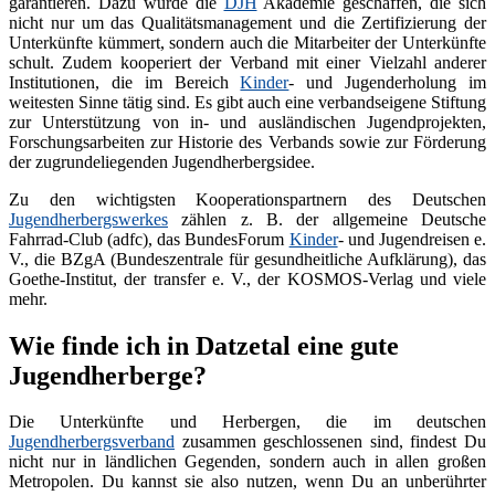
garantieren. Dazu wurde die
DJH
Akademie geschaffen, die sich
nicht nur um das Qualitätsmanagement und die Zertifizierung der
Unterkünfte kümmert, sondern auch die Mitarbeiter der Unterkünfte
schult. Zudem kooperiert der Verband mit einer Vielzahl anderer
Institutionen, die im Bereich
Kinder
- und Jugenderholung im
weitesten Sinne tätig sind. Es gibt auch eine verbandseigene Stiftung
zur Unterstützung von in- und ausländischen Jugendprojekten,
Forschungsarbeiten zur Historie des Verbands sowie zur Förderung
der zugrundeliegenden Jugendherbergsidee.
Zu den wichtigsten Kooperationspartnern des Deutschen
Jugendherbergswerkes
zählen z. B. der allgemeine Deutsche
Fahrrad-Club (adfc), das BundesForum
Kinder
- und Jugendreisen e.
V., die BZgA (Bundeszentrale für gesundheitliche Aufklärung), das
Goethe-Institut, der transfer e. V., der KOSMOS-Verlag und viele
mehr.
Wie finde ich in Datzetal eine gute
Jugendherberge?
Die Unterkünfte und Herbergen, die im deutschen
Jugendherbergsverband
zusammen geschlossenen sind, findest Du
nicht nur in ländlichen Gegenden, sondern auch in allen großen
Metropolen. Du kannst sie also nutzen, wenn Du an unberührter