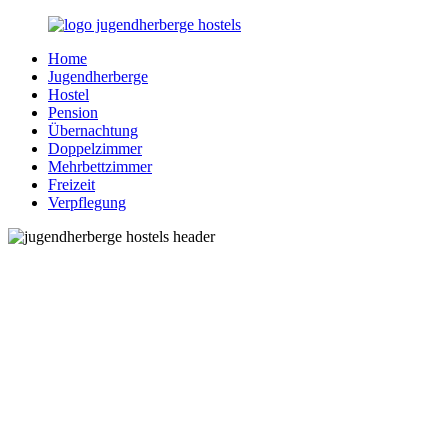
Zurück
zum
Home
Inhalt
Jugendherberge-
Reisen
Jugendherberge
Hostels.de
für
Hostel
junge
Pension
und
Übernachtung
jung
Doppelzimmer
gebliebene
Mehrbettzimmer
Menschen
Freizeit
Verpflegung