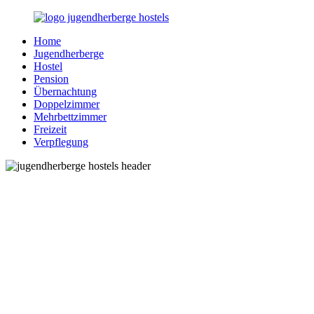
Zurück
zum
Home
Inhalt
Jugendherberge-
Reisen
Jugendherberge
Hostels.de
für
Hostel
junge
Pension
und
Übernachtung
jung
Doppelzimmer
gebliebene
Mehrbettzimmer
Menschen
Freizeit
Verpflegung