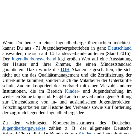
Wenn Du heute in einer Jugendherberge übernachten möchtest,
kannst Du aus 471 Jugendherbergsbetrieben in ganz
Deutschland
auswählen, die sich auf 14 Landesverbände aufteilen (Stand 2016).
Der
Jugendherbergsverband
legt großen Wert auf eine Ausstattung
der Häuser und ihrer Zimmer, die einen Mindeststandard
garantieren. Dazu wurde die
DJH
Akademie geschaffen, die sich
nicht nur um das Qualitätsmanagement und die Zertifizierung der
Unterkünfte kümmert, sondern auch die Mitarbeiter der Unterkünfte
schult. Zudem kooperiert der Verband mit einer Vielzahl anderer
Institutionen, die im Bereich
Kinder
- und Jugenderholung im
weitesten Sinne tätig sind. Es gibt auch eine verbandseigene Stiftung
zur Unterstützung von in- und ausländischen Jugendprojekten,
Forschungsarbeiten zur Historie des Verbands sowie zur Förderung
der zugrundeliegenden Jugendherbergsidee.
Zu den wichtigsten Kooperationspartnern des Deutschen
Jugendherbergswerkes
zählen z. B. der allgemeine Deutsche
Fahrrad-Club (adfc), das BundesForum
Kinder
- und Jugendreisen e.