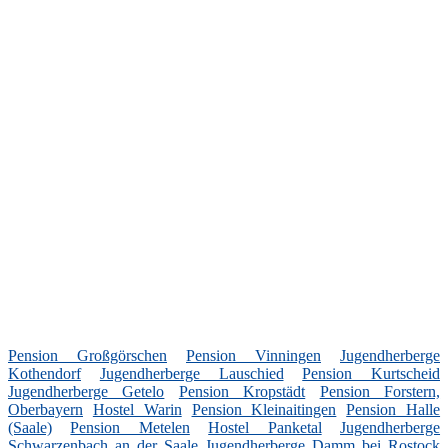
Pension Großgörschen
Pension Vinningen
Jugendherberge
Kothendorf
Jugendherberge Lauschied
Pension Kurtscheid
Jugendherberge Getelo
Pension Kropstädt
Pension Forstern,
Oberbayern
Hostel Warin
Pension Kleinaitingen
Pension Halle
(Saale)
Pension Metelen
Hostel Panketal
Jugendherberge
Schwarzenbach an der Saale
Jugendherberge Damm bei Rostock