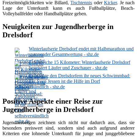
Freizeitmöglichkeiten wie Billard,
Tischtennis
oder
Kicker
. Je nach
Lage der Unterkunft kann es auch Fußballplätze, Beach-
Volleyballfelder oder Handballplätze geben.
Neuigkeiten zur Jugendherberge in
Drelsdorf
Winterlaufserie Drelsdorf endet mit Halbmarathon und
spannender Gesamtwertung - shz.de
Erfolgreiche 15 Kilometer: Winterlaufserie Drelsdorf
begeistert Läufer und Zuschauer - shz.de
Er brachte den Drelsdorfern ihr neues Schwimmbad:
Für Sven Jessen ist die Hilfe im Dorf
selbstverständlich - shz.de
Positive Aspekte einer Reise zur
Jugendherberge in Drelsdorf
Jugendherbergen zeichnen sich nicht nur dadurch aus, dass sie
besonders preiswert sind, sondern sind auch aufgrund anderer
Kriterien eine lohnende Unterkunft für junge und junggebliebene