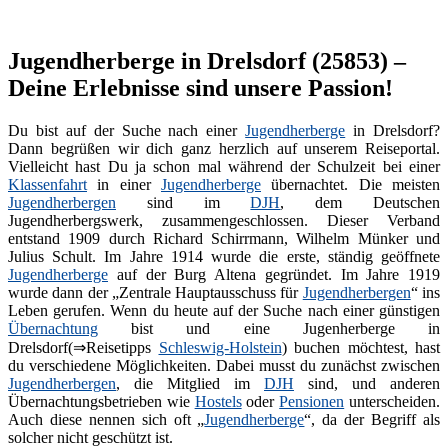
Jugendherberge in Drelsdorf (25853) –
Deine Erlebnisse sind unsere Passion!
Du bist auf der Suche nach einer
Jugendherberge
in Drelsdorf?
Dann begrüßen wir dich ganz herzlich auf unserem Reiseportal.
Vielleicht hast Du ja schon mal während der Schulzeit bei einer
Klassenfahrt
in einer
Jugendherberge
übernachtet. Die meisten
Jugendherbergen
sind im
DJH
, dem Deutschen
Jugendherbergswerk, zusammengeschlossen. Dieser Verband
entstand 1909 durch Richard Schirrmann, Wilhelm Münker und
Julius Schult. Im Jahre 1914 wurde die erste, ständig geöffnete
Jugendherberge
auf der Burg Altena gegründet. Im Jahre 1919
wurde dann der „Zentrale Hauptausschuss für
Jugendherbergen
“ ins
Leben gerufen. Wenn du heute auf der Suche nach einer günstigen
Übernachtung
bist und eine Jugenherberge in
Drelsdorf(⇒Reisetipps
Schleswig-Holstein
) buchen möchtest, hast
du verschiedene Möglichkeiten. Dabei musst du zunächst zwischen
Jugendherbergen
, die Mitglied im
DJH
sind, und anderen
Übernachtungsbetrieben wie
Hostels
oder
Pensionen
unterscheiden.
Auch diese nennen sich oft „
Jugendherberge
“, da der Begriff als
solcher nicht geschützt ist.