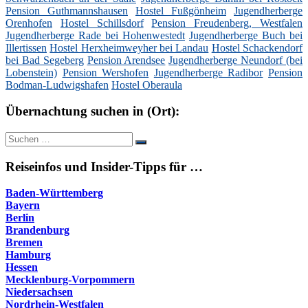
Pension Guthmannshausen
Hostel Fußgönheim
Jugendherberge
Orenhofen
Hostel Schillsdorf
Pension Freudenberg, Westfalen
Jugendherberge Rade bei Hohenwestedt
Jugendherberge Buch bei
Illertissen
Hostel Herxheimweyher bei Landau
Hostel Schackendorf
bei Bad Segeberg
Pension Arendsee
Jugendherberge Neundorf (bei
Lobenstein)
Pension Wershofen
Jugendherberge Radibor
Pension
Bodman-Ludwigshafen
Hostel Oberaula
Übernachtung suchen in (Ort):
Suche
Suchen
nach:
Reiseinfos und Insider-Tipps für …
Baden-Württemberg
Bayern
Berlin
Brandenburg
Bremen
Hamburg
Hessen
Mecklenburg-Vorpommern
Niedersachsen
Nordrhein-Westfalen