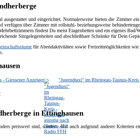
endherberge
nal ausgestattet und eingerichtet. Normalerweise bieten die Zimmer e
 verfügen über Zimmer mit rollstuhl- beziehungsweise behindertenger
den Mehrbettzimmern findest Du meist Etagenbetten und ein eigenes B
eichende Sitzgelegenheiten und abschließbare Schränke für Dein Gep
inschaftsräume
für Abendaktivitäten sowie Freizeitmöglichkeiten wie 
n.
hausen
s - Giessener Anzeiger
"Jugendtaxi" im Rheingau-Taunus-Kreis 
r
dherberge in Ettinghausen
nders preiswert sind, sondern sind auch aufgrund anderer Kriterien 