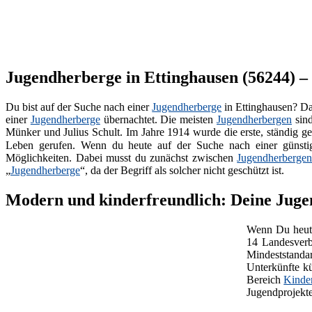
Jugendherberge in Ettinghausen (56244) – 
Du bist auf der Suche nach einer
Jugendherberge
in Ettinghausen? Da
einer
Jugendherberge
übernachtet. Die meisten
Jugendherbergen
sin
Münker und Julius Schult. Im Jahre 1914 wurde die erste, ständig g
Leben gerufen. Wenn du heute auf der Suche nach einer günst
Möglichkeiten. Dabei musst du zunächst zwischen
Jugendherberge
„
Jugendherberge
“, da der Begriff als solcher nicht geschützt ist.
Modern und kinderfreundlich: Deine Jugen
Wenn Du heute
14 Landesverb
Mindeststanda
Unterkünfte kü
Bereich
Kinde
Jugendprojekte