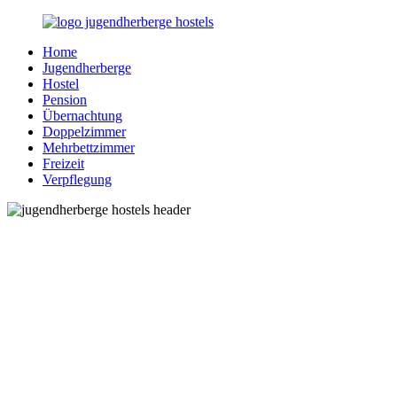
Zurück
zum
Home
Inhalt
Jugendherberge-
Reisen
Jugendherberge
Hostels.de
für
Hostel
junge
Pension
und
Übernachtung
jung
Doppelzimmer
gebliebene
Mehrbettzimmer
Menschen
Freizeit
Verpflegung