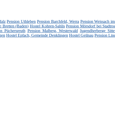
falz
Pension Uthleben
Pension Barchfeld, Werra
Pension Weissach im
e Bretten (Baden)
Hostel Kohren-Sahlis
Pension Mörsdorf bei Stadtro
on Püchersreuth
Pension Malberg, Westerwald
Jugendherberge Sitte
gen
Hostel Epfach, Gemeinde Denklingen
Hostel Geilnau
Pension Lin