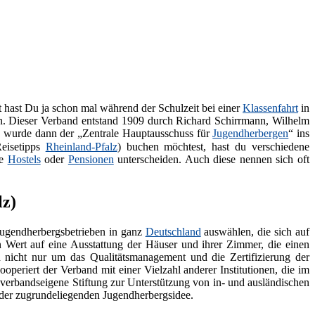
t hast Du ja schon mal während der Schulzeit bei einer
Klassenfahrt
in
. Dieser Verband entstand 1909 durch Richard Schirrmann, Wilhelm
9 wurde dann der „Zentrale Hauptausschuss für
Jugendherbergen
“ ins
eisetipps
Rheinland-Pfalz
) buchen möchtest, hast du verschiedene
ie
Hostels
oder
Pensionen
unterscheiden. Auch diese nennen sich oft
lz)
Jugendherbergsbetrieben in ganz
Deutschland
auswählen, die sich auf
 Wert auf eine Ausstattung der Häuser und ihrer Zimmer, die einen
 nicht nur um das Qualitätsmanagement und die Zertifizierung der
periert der Verband mit einer Vielzahl anderer Institutionen, die im
e verbandseigene Stiftung zur Unterstützung von in- und ausländischen
 der zugrundeliegenden Jugendherbergsidee.