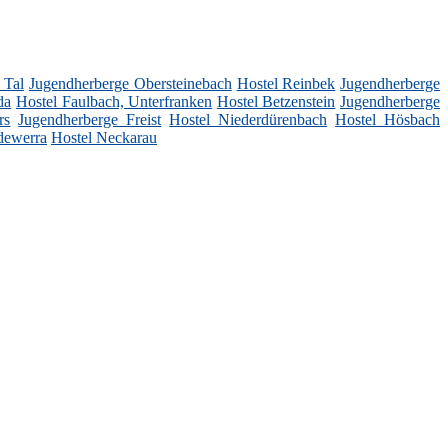
 Tal
Jugendherberge Obersteinebach
Hostel Reinbek
Jugendherberge
da
Hostel Faulbach, Unterfranken
Hostel Betzenstein
Jugendherberge
rs
Jugendherberge Freist
Hostel Niederdürenbach
Hostel Hösbach
dewerra
Hostel Neckarau