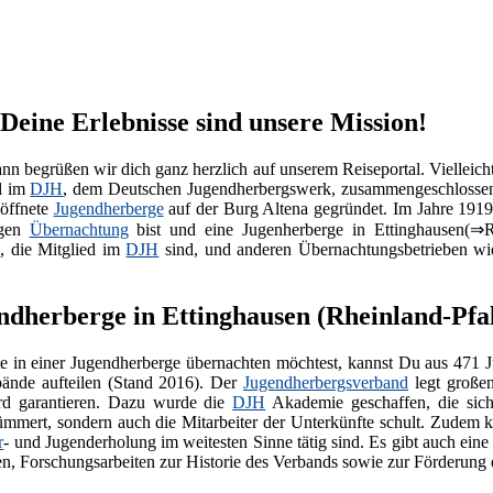
Deine Erlebnisse sind unsere Mission!
nn begrüßen wir dich ganz herzlich auf unserem Reiseportal. Vielleich
d im
DJH
, dem Deutschen Jugendherbergswerk, zusammengeschlossen
eöffnete
Jugendherberge
auf der Burg Altena gegründet. Im Jahre 191
igen
Übernachtung
bist und eine Jugenherberge in Ettinghausen(⇒R
n
, die Mitglied im
DJH
sind, und anderen Übernachtungsbetrieben w
dherberge in Ettinghausen (Rheinland-Pfa
 in einer Jugendherberge übernachten möchtest, kannst Du aus 471 
ände aufteilen (Stand 2016). Der
Jugendherbergsverband
legt großen
rd garantieren. Dazu wurde die
DJH
Akademie geschaffen, die sich
mmert, sondern auch die Mitarbeiter der Unterkünfte schult. Zudem koo
r
- und Jugenderholung im weitesten Sinne tätig sind. Es gibt auch ein
n, Forschungsarbeiten zur Historie des Verbands sowie zur Förderung