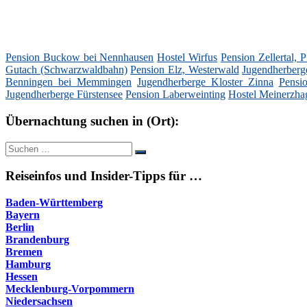
Pension Buckow bei Nennhausen
Hostel Wirfus
Pension Zellertal, P
Gutach (Schwarzwaldbahn)
Pension Elz, Westerwald
Jugendherberg
Benningen bei Memmingen
Jugendherberge Kloster Zinna
Pensi
Jugendherberge Fürstensee
Pension Laberweinting
Hostel Meinerzha
Übernachtung suchen in (Ort):
Suche
Suchen
nach:
Reiseinfos und Insider-Tipps für …
Baden-Württemberg
Bayern
Berlin
Brandenburg
Bremen
Hamburg
Hessen
Mecklenburg-Vorpommern
Niedersachsen