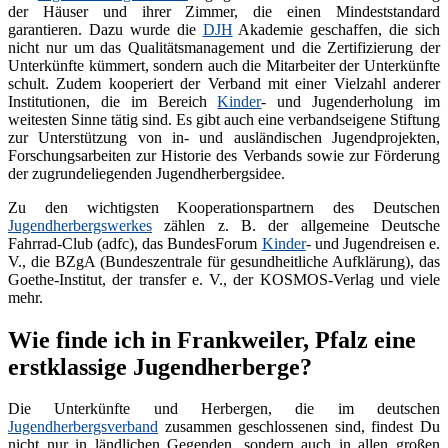
der Häuser und ihrer Zimmer, die einen Mindeststandard
garantieren. Dazu wurde die
DJH
Akademie geschaffen, die sich
nicht nur um das Qualitätsmanagement und die Zertifizierung der
Unterkünfte kümmert, sondern auch die Mitarbeiter der Unterkünfte
schult. Zudem kooperiert der Verband mit einer Vielzahl anderer
Institutionen, die im Bereich
Kinder
- und Jugenderholung im
weitesten Sinne tätig sind. Es gibt auch eine verbandseigene Stiftung
zur Unterstützung von in- und ausländischen Jugendprojekten,
Forschungsarbeiten zur Historie des Verbands sowie zur Förderung
der zugrundeliegenden Jugendherbergsidee.
Zu den wichtigsten Kooperationspartnern des Deutschen
Jugendherbergswerkes
zählen z. B. der allgemeine Deutsche
Fahrrad-Club (adfc), das BundesForum
Kinder
- und Jugendreisen e.
V., die BZgA (Bundeszentrale für gesundheitliche Aufklärung), das
Goethe-Institut, der transfer e. V., der KOSMOS-Verlag und viele
mehr.
Wie finde ich in Frankweiler, Pfalz eine
erstklassige Jugendherberge?
Die Unterkünfte und Herbergen, die im deutschen
Jugendherbergsverband
zusammen geschlossenen sind, findest Du
nicht nur in ländlichen Gegenden, sondern auch in allen großen