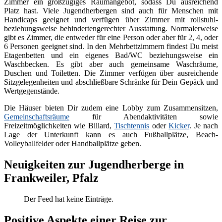
Zimmer ein großzügiges Raumangebot, sodass Du ausreichend
Platz hast. Viele Jugendherbergen sind auch für Menschen mit
Handicaps geeignet und verfügen über Zimmer mit rollstuhl-
beziehungsweise behindertengerechter Ausstattung. Normalerweise
gibt es Zimmer, die entweder für eine Person oder aber für 2, 4, oder
6 Personen geeignet sind. In den Mehrbettzimmern findest Du meist
Etagenbetten und ein eigenes Bad/WC beziehungsweise ein
Waschbecken. Es gibt aber auch gemeinsame Waschräume,
Duschen und Toiletten. Die Zimmer verfügen über ausreichende
Sitzgelegenheiten und abschließbare Schränke für Dein Gepäck und
Wertgegenstände.
Die Häuser bieten Dir zudem eine Lobby zum Zusammensitzen,
Gemeinschaftsräume
für Abendaktivitäten sowie
Freizeitmöglichkeiten wie Billard,
Tischtennis
oder
Kicker
. Je nach
Lage der Unterkunft kann es auch Fußballplätze, Beach-
Volleyballfelder oder Handballplätze geben.
Neuigkeiten zur Jugendherberge in
Frankweiler, Pfalz
Der Feed hat keine Einträge.
Positive Aspekte einer Reise zur