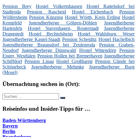
Pension Brey
Hostel Volkertshausen
Hostel Rattelsdorf bei
Stadtroda
Pension Rascheid
Hostel Eichenbach
Pension
Wölfersheim
Pension Künzing
Hostel Wörth, Kreis Erding
Hostel
Kempfeld
Jugendherberge Göhren-Döhlen
Jugendherberge
Hartenfels
Hostel Stavenhagen, Reuterstadt
Jugendherberge
Drangstedt
Hostel Bechtolsheim
Hostel Wahlsburg, Weser
Jugendherberge Kastel-Staadt
Pension Scheiditz
Hostel Hachelbich
Jugendherberge Braunsdorf bei Zeulenroda
Pension Graben-
Neudorf
Jugendherberge Dünnwald
Hostel Wittendörp
Pension
Enger, Westfalen
Pension Hollen bei Bremerhaven
Jugendherberge
Schiffdorf
Pension Linau
Hostel Großharrie
Pension Glinde bei
Schönebeck
Jugendherberge Mehmke
Jugendherberge Burg
(Mosel)
Übernachtung suchen in (Ort):
Suche
Suchen
nach:
Reiseinfos und Insider-Tipps für …
Baden-Württemberg
Bayern
Berlin
Brandenburg