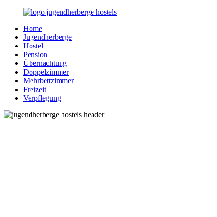
Zurück
zum
Home
Inhalt
Jugendherberge-
Reisen
Jugendherberge
Hostels.de
für
Hostel
junge
Pension
und
Übernachtung
jung
Doppelzimmer
gebliebene
Mehrbettzimmer
Menschen
Freizeit
Verpflegung