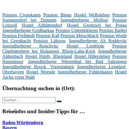
Pension Cronskamp
Pension Binau
Hostel Welbsleben
Pension
Sommersdorf bei Demmin
Jugendherberge Molfsee
Pension
Leinzell
Hostel Althüttendorf
Hostel Groitzsch bei Pegau
Jugendherberge Großbarkau
Pension Untertürkheim
Pension Barßel
Pension Frellstedt
Pension Kall
Pension Mörschbach
Pension Worth
bei Geesthacht
Pension Lübzow
Jugendherberge Alt Reddevitz
Jugendherberge Reischvitz
Hostel Lemförde
Pension
Charlottenberg bei Holzappel, Rhein-Lahn-Kreis
Jugendherberge
Aldersbach
Hostel Hürth, Rheinland
Hostel Hillersleben
Pension
Hasenmoor
Jugendherberge Wiesenthal bei Bad Salzungen
Jugendherberge Boock, Vorpommern
Jugendherberge Lengdorf,
Oberbayern
Hostel Weende
Jugendherberge Fuhlenhagen
Hostel
Aicha vorm Wald
Übernachtung suchen in (Ort):
Suche
Suchen
nach:
Reiseinfos und Insider-Tipps für …
Baden-Württemberg
Bayern