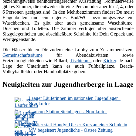
beziehungsweise behindertengerechter Ausstattung. Normalerweise
gibt es Zimmer, die entweder für eine Person oder aber für 2, 4, oder
6 Personen geeignet sind. In den Mehrbettzimmern findest Du meist
Etagenbetten und ein eigenes Bad/WC beziehungsweise ein
Waschbecken. Es gibt aber auch gemeinsame Waschräume,
Duschen und Toiletten. Die Zimmer verfügen über ausreichende
Sitzgelegenheiten und abschließbare Schränke für Dein Gepäck und
Wertgegenstände.
Die Häuser bieten Dir zudem eine Lobby zum Zusammensitzen,
Gemeinschaftsräume
für Abendaktivitäten sowie
Freizeitmöglichkeiten wie Billard,
Tischtennis
oder
Kicker
. Je nach
Lage der Unterkunft kann es auch Fußballplätze, Beach-
Volleyballfelder oder Handballplätze geben.
Neuigkeiten zur Jugendherberge in Laage
Laager Läuferinnen im nationalen Jugendlager -
Nordkurier
Laufcup Station Steinhagen - Nordkurier
Theater statt Handy: Dieser Kurs an einer Schule in
MV begeistert Jugendliche - Ostsee Zeitung