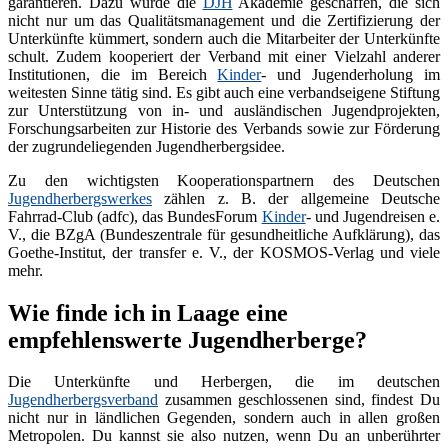
garantieren. Dazu wurde die
DJH
Akademie geschaffen, die sich
nicht nur um das Qualitätsmanagement und die Zertifizierung der
Unterkünfte kümmert, sondern auch die Mitarbeiter der Unterkünfte
schult. Zudem kooperiert der Verband mit einer Vielzahl anderer
Institutionen, die im Bereich
Kinder
- und Jugenderholung im
weitesten Sinne tätig sind. Es gibt auch eine verbandseigene Stiftung
zur Unterstützung von in- und ausländischen Jugendprojekten,
Forschungsarbeiten zur Historie des Verbands sowie zur Förderung
der zugrundeliegenden Jugendherbergsidee.
Zu den wichtigsten Kooperationspartnern des Deutschen
Jugendherbergswerkes
zählen z. B. der allgemeine Deutsche
Fahrrad-Club (adfc), das BundesForum
Kinder
- und Jugendreisen e.
V., die BZgA (Bundeszentrale für gesundheitliche Aufklärung), das
Goethe-Institut, der transfer e. V., der KOSMOS-Verlag und viele
mehr.
Wie finde ich in Laage eine
empfehlenswerte Jugendherberge?
Die Unterkünfte und Herbergen, die im deutschen
Jugendherbergsverband
zusammen geschlossenen sind, findest Du
nicht nur in ländlichen Gegenden, sondern auch in allen großen
Metropolen. Du kannst sie also nutzen, wenn Du an unberührter