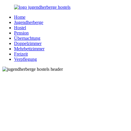
Zurück
zum
Home
Inhalt
Jugendherberge-
Reisen
Jugendherberge
Hostels.de
für
Hostel
junge
Pension
und
Übernachtung
jung
Doppelzimmer
gebliebene
Mehrbettzimmer
Menschen
Freizeit
Verpflegung