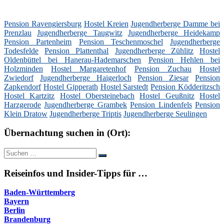
Pension Ravengiersburg
Hostel Kreien
Jugendherberge Damme bei
Prenzlau
Jugendherberge Taugwitz
Jugendherberge Heidekamp
Pension Partenheim
Pension Teschenmoschel
Jugendherberge
Todesfelde
Pension Plattenthal
Jugendherberge Zühlitz
Hostel
Oldenbüttel bei Hanerau-Hademarschen
Pension Hehlen bei
Holzminden
Hostel Margaretenhof
Pension Zuchau
Hostel
Zwiedorf
Jugendherberge Haigerloch
Pension Ziesar
Pension
Zapkendorf
Hostel Gipperath
Hostel Sarstedt
Pension Ködderitzsch
Hostel Kartzitz
Hostel Obersteinebach
Hostel Geußnitz
Hostel
Harzgerode
Jugendherberge Grambek
Pension Lindenfels
Pension
Klein Dratow
Jugendherberge Triptis
Jugendherberge Seulingen
Übernachtung suchen in (Ort):
Suche
Suchen
nach:
Reiseinfos und Insider-Tipps für …
Baden-Württemberg
Bayern
Berlin
Brandenburg