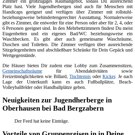
Zimmer ein großzügiges Raumangebot, sodass Du ausreichend
Platz hast. Viele Jugendherbergen sind auch für Menschen mit
Handicaps geeignet und verfügen über Zimmer mit rollstuhl-
beziehungsweise behindertengerechter Ausstattung. Normalerweise
gibt es Zimmer, die entweder für eine Person oder aber für 2, 4, oder
6 Personen geeignet sind. In den Mehrbettzimmern findest Du meist
Etagenbetten und ein eigenes Bad/WC beziehungsweise ein
Waschbecken. Es gibt aber auch gemeinsame Waschräume,
Duschen und Toiletten. Die Zimmer verfügen über ausreichende
Sitzgelegenheiten und abschließbare Schränke für Dein Gepäck und
Wertgegenstände.
Die Häuser bieten Dir zudem eine Lobby zum Zusammensitzen,
Gemeinschaftsräume
für Abendaktivitäten sowie
Freizeitmöglichkeiten wie Billard,
Tischtennis
oder
Kicker
. Je nach
Lage der Unterkunft kann es auch Fußballplätze, Beach-
Volleyballfelder oder Handballplätze geben.
Neuigkeiten zur Jugendherberge in
Oberhausen bei Bad Bergzabern
Der Feed hat keine Einträge.
Vorteile von Gruppenreisen in in Deine