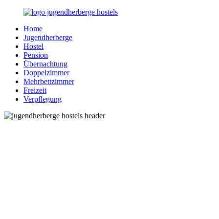
Zurück
zum
Home
Inhalt
Jugendherberge-
Reisen
Jugendherberge
Hostels.de
für
Hostel
junge
Pension
und
Übernachtung
jung
Doppelzimmer
gebliebene
Mehrbettzimmer
Menschen
Freizeit
Verpflegung