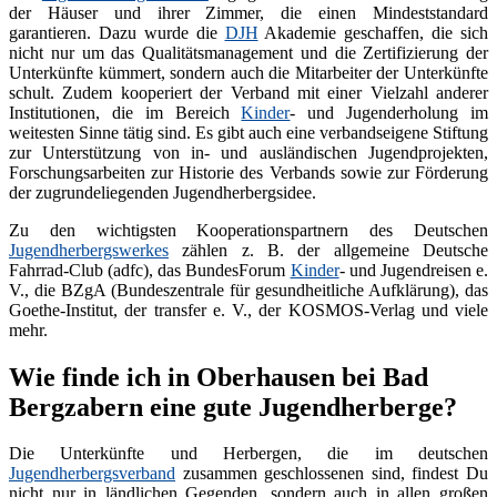
der Häuser und ihrer Zimmer, die einen Mindeststandard
garantieren. Dazu wurde die
DJH
Akademie geschaffen, die sich
nicht nur um das Qualitätsmanagement und die Zertifizierung der
Unterkünfte kümmert, sondern auch die Mitarbeiter der Unterkünfte
schult. Zudem kooperiert der Verband mit einer Vielzahl anderer
Institutionen, die im Bereich
Kinder
- und Jugenderholung im
weitesten Sinne tätig sind. Es gibt auch eine verbandseigene Stiftung
zur Unterstützung von in- und ausländischen Jugendprojekten,
Forschungsarbeiten zur Historie des Verbands sowie zur Förderung
der zugrundeliegenden Jugendherbergsidee.
Zu den wichtigsten Kooperationspartnern des Deutschen
Jugendherbergswerkes
zählen z. B. der allgemeine Deutsche
Fahrrad-Club (adfc), das BundesForum
Kinder
- und Jugendreisen e.
V., die BZgA (Bundeszentrale für gesundheitliche Aufklärung), das
Goethe-Institut, der transfer e. V., der KOSMOS-Verlag und viele
mehr.
Wie finde ich in Oberhausen bei Bad
Bergzabern eine gute Jugendherberge?
Die Unterkünfte und Herbergen, die im deutschen
Jugendherbergsverband
zusammen geschlossenen sind, findest Du
nicht nur in ländlichen Gegenden, sondern auch in allen großen