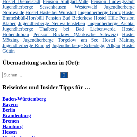
Hostel Diemelstadt
Pension Stuttgart-Mitte
Pension Ludwigsstadt
Jugendherberge Sessenhausen, Westerwald
Jugendherberge
Nordwalde
Hostel Haste bei Wunstorf
Jugendherberge Gortz
Hostel
Emmelsbüll-Horsbüll
Pension Bad Bederkesa
Hostel Hille
Pension
Klaber
Jugendherberge Neuwartensleben
Jugendherberge Aichtal
Jugendherberge Thalberg bei Bad Liebenwerda
Hostel
Hohendubrau
Pension Buckow (Märkische Schweiz)
Hostel
Mötzing
Jugendherberge Torgelow am See
Hostel Mairing
Jugendherberge Rümpel
Jugendherberge Scheidegg, Allgäu
Hostel
Güttin
Übernachtung suchen in (Ort):
Suche
Suchen
nach:
Reiseinfos und Insider-Tipps für …
Baden-Württemberg
Bayern
Berlin
Brandenburg
Bremen
Hamburg
Hessen