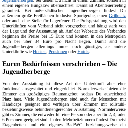
Jugendherbergen
, bei denen Du nicht in einem Zimmer, sondern in
einem eigenen Bungalow übernachtest. Damit ist Abenteuerfeeling
garantiert. Bei außerstädtischen Jugendherbergen findest Du
außerdem große Freiflächen inklusive Sportgeräte, einen
Grillplatz
oder auch eine Stelle für Lagerfeuer. Die Preisgestaltung wird den
Unterkünften vom Verband nicht vorgegeben und hängt stark von
der Lage und der Ausstattung ab. Auf der Webseite des Verbandes
beginnen die Preise bei 15 Euro und können in den Metropolen
auch bei über 34 Euro pro Nacht liegen. Damit sind die
Jugendherbergen allerdings immer noch günstiger, als andere
Unterkünfte wie
Hostels
,
Pensionen
oder
Hotels
.
Euren Bedürfnissen verschrieben – Die
Jugendherberge
Von der Ausstattung ist diese Art der Unterkunft aber eher
funktional ausgestattet und eingerichtet. Normalerweise bieten die
Zimmer ein großzügiges Raumangebot, sodass Du ausreichend
Platz hast. Viele Jugendherbergen sind auch für Menschen mit
Handicaps geeignet und verfügen über Zimmer mit rollstuhl-
beziehungsweise behindertengerechter Ausstattung. Normalerweise
gibt es Zimmer, die entweder für eine Person oder aber für 2, 4, oder
6 Personen geeignet sind. In den Mehrbettzimmern findest Du meist
Etagenbetten und ein eigenes Bad/WC beziehungsweise ein