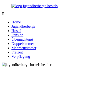
Zurück
zum
Inhalt
Jugendherberge-
Reisen
Hostels.de
für
Home
junge
Jugendherberge
und
Hostel
jung
Pension
gebliebene
Übernachtung
Menschen
Doppelzimmer
Mehrbettzimmer
Freizeit
Verpflegung