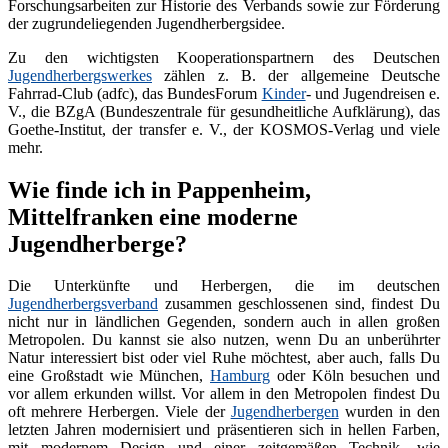
Forschungsarbeiten zur Historie des Verbands sowie zur Förderung
der zugrundeliegenden Jugendherbergsidee.
Zu den wichtigsten Kooperationspartnern des Deutschen
Jugendherbergswerkes
zählen z. B. der allgemeine Deutsche
Fahrrad-Club (adfc), das BundesForum
Kinder
- und Jugendreisen e.
V., die BZgA (Bundeszentrale für gesundheitliche Aufklärung), das
Goethe-Institut, der transfer e. V., der KOSMOS-Verlag und viele
mehr.
Wie finde ich in Pappenheim,
Mittelfranken eine moderne
Jugendherberge?
Die Unterkünfte und Herbergen, die im deutschen
Jugendherbergsverband
zusammen geschlossenen sind, findest Du
nicht nur in ländlichen Gegenden, sondern auch in allen großen
Metropolen. Du kannst sie also nutzen, wenn Du an unberührter
Natur interessiert bist oder viel Ruhe möchtest, aber auch, falls Du
eine Großstadt wie München,
Hamburg
oder Köln besuchen und
vor allem erkunden willst. Vor allem in den Metropolen findest Du
oft mehrere Herbergen. Viele der
Jugendherbergen
wurden in den
letzten Jahren modernisiert und präsentieren sich in hellen Farben,
mit modernem Design und einer zeitgemäßen Technik, wie