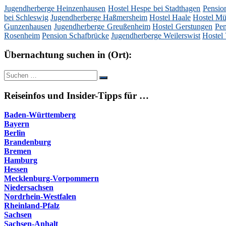
Jugendherberge Heinzenhausen
Hostel Hespe bei Stadthagen
Pensio
bei Schleswig
Jugendherberge Haßmersheim
Hostel Haale
Hostel Mü
Gunzenhausen
Jugendherberge Greußenheim
Hostel Gerstungen
Pen
Rosenheim
Pension Schafbrücke
Jugendherberge Weilerswist
Hostel 
Übernachtung suchen in (Ort):
Suche
Suchen
nach:
Reiseinfos und Insider-Tipps für …
Baden-Württemberg
Bayern
Berlin
Brandenburg
Bremen
Hamburg
Hessen
Mecklenburg-Vorpommern
Niedersachsen
Nordrhein-Westfalen
Rheinland-Pfalz
Sachsen
Sachsen-Anhalt