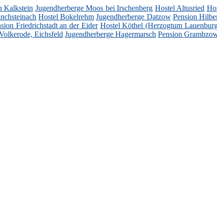
n Kalkstein
Jugendherberge Moos bei Irschenberg
Hostel Altusried
Hos
nchsteinach
Hostel Bokelrehm
Jugendherberge Datzow
Pension Hilber
sion Friedrichstadt an der Eider
Hostel Köthel (Herzogtum Lauenburg
Volkerode, Eichsfeld
Jugendherberge Hagermarsch
Pension Grambzo