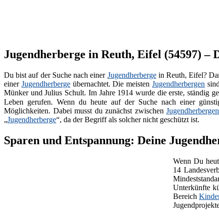
Jugendherberge in Reuth, Eifel (54597) – D
Du bist auf der Suche nach einer
Jugendherberge
in Reuth, Eifel? Da
einer
Jugendherberge
übernachtet. Die meisten
Jugendherbergen
sin
Münker und Julius Schult. Im Jahre 1914 wurde die erste, ständig g
Leben gerufen. Wenn du heute auf der Suche nach einer günst
Möglichkeiten. Dabei musst du zunächst zwischen
Jugendherberge
„
Jugendherberge
“, da der Begriff als solcher nicht geschützt ist.
Sparen und Entspannung: Deine Jugendherb
Wenn Du heute
14 Landesverb
Mindeststanda
Unterkünfte kü
Bereich
Kinde
Jugendprojekte