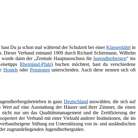
t hast Du ja schon mal während der Schulzeit bei einer
Klassenfahrt
in
. Dieser Verband entstand 1909 durch Richard Schirrmann, Wilhelm
9 wurde dann der „Zentrale Hauptausschuss für
Jugendherbergen
“ ins
eisetipps
Rheinland-Pfalz
) buchen möchtest, hast du verschiedene
ie
Hostels
oder
Pensionen
unterscheiden. Auch diese nennen sich oft
Jugendherbergsbetrieben in ganz
Deutschland
auswählen, die sich auf
 Wert auf eine Ausstattung der Häuser und ihrer Zimmer, die einen
 nicht nur um das Qualitätsmanagement und die Zertifizierung der
periert der Verband mit einer Vielzahl anderer Institutionen, die im
e verbandseigene Stiftung zur Unterstützung von in- und ausländischen
 der zugrundeliegenden Jugendherbergsidee.