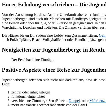
Eurer Erholung verschrieben – Die Jugen
Von der Ausstattung ist diese Art der Unterkunft aber eher funktio
Jugendherbergen sind auch für Menschen mit Handicaps geeignet und
eine Person oder aber für 2, 4, oder 6 Personen geeignet sind. In 
Waschräume, Duschen und Toiletten. Die Zimmer verfügen über ausr
Die Häuser bieten Dir zudem eine Lobby zum Zusammensitzen,
Geme
auch Fußballplätze, Beach-Volleyballfelder oder Handballplätze gebe
Neuigkeiten zur Jugendherberge in Reuth, 
Der Feed hat keine Einträge.
Positive Aspekte einer Reise zur Jugendher
Jugendherbergen zeichnen sich nicht nur dadurch aus, dass sie beso
Dich:
zentral oder ruhig gelegen
funktional eingerichtet
verschiedene Zimmergrößen (Einzel-,
Doppel
- oder
Mehrbettz
meist ganzjährig geöffnet (abhängig von der Lage)