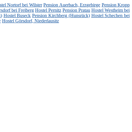
tel Nortorf bei Wilster
Pension Auerbach, Erzgebirge
Pension Kropp
sdorf bei Freiberg
Hostel Pernitz
Pension Pratau
Hostel Westheim bei
)
Hostel Buseck
Pension Kirchberg (Hunsrück)
Hostel Schechen bei
w
Hostel Görsdorf, Niederlausitz