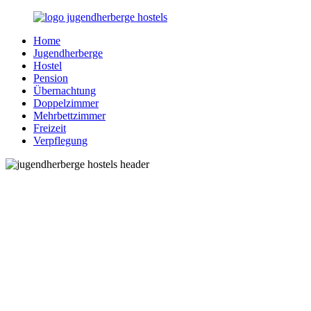
Zurück
zum
Home
Inhalt
Jugendherberge-
Reisen
Jugendherberge
Hostels.de
für
Hostel
junge
Pension
und
Übernachtung
jung
Doppelzimmer
gebliebene
Mehrbettzimmer
Menschen
Freizeit
Verpflegung