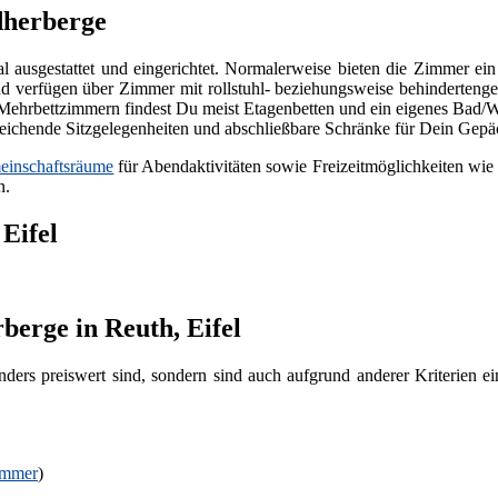
dherberge
nal ausgestattet und eingerichtet. Normalerweise bieten die Zimmer e
 verfügen über Zimmer mit rollstuhl- beziehungsweise behindertenger
den Mehrbettzimmern findest Du meist Etagenbetten und ein eigenes B
eichende Sitzgelegenheiten und abschließbare Schränke für Dein Gep
inschaftsräume
für Abendaktivitäten sowie Freizeitmöglichkeiten wie 
n.
Eifel
berge in Reuth, Eifel
nders preiswert sind, sondern sind auch aufgrund anderer Kriterien 
immer
)