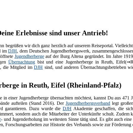
eine Erlebnisse sind unser Antrieb!
nn begrüßen wir dich ganz herzlich auf unserem Reiseportal. Vielleich
d im
DJH
, dem Deutschen Jugendherbergswerk, zusammengeschlossen
eöffnete
Jugendherberge
auf der Burg Altena gegründet. Im Jahre 191
igen
Übernachtung
bist und eine Jugenherberge in Reuth, Eifel(⇒R
n
, die Mitglied im
DJH
sind, und anderen Übernachtungsbetrieben w
erge in Reuth, Eifel (Rheinland-Pfalz)
 in einer Jugendherberge übernachten möchtest, kannst Du aus 471 
ände aufteilen (Stand 2016). Der
Jugendherbergsverband
legt großen
rd garantieren. Dazu wurde die
DJH
Akademie geschaffen, die sich
mmert, sondern auch die Mitarbeiter der Unterkünfte schult. Zudem koo
r
- und Jugenderholung im weitesten Sinne tätig sind. Es gibt auch ein
n, Forschungsarbeiten zur Historie des Verbands sowie zur Förderung