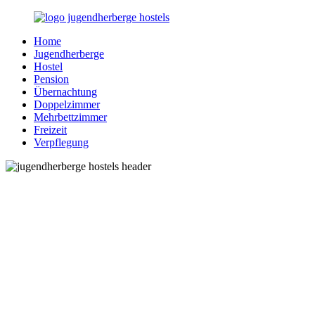
Zurück
zum
Home
Inhalt
Jugendherberge-
Reisen
Jugendherberge
Hostels.de
für
Hostel
junge
Pension
und
Übernachtung
jung
Doppelzimmer
gebliebene
Mehrbettzimmer
Menschen
Freizeit
Verpflegung