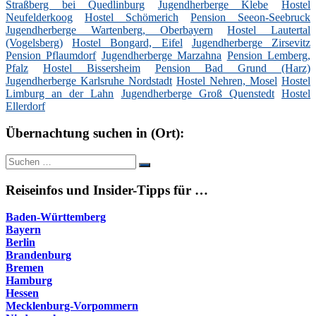
Straßberg bei Quedlinburg
Jugendherberge Klebe
Hostel
Neufelderkoog
Hostel Schömerich
Pension Seeon-Seebruck
Jugendherberge Wartenberg, Oberbayern
Hostel Lautertal
(Vogelsberg)
Hostel Bongard, Eifel
Jugendherberge Zirsevitz
Pension Pflaumdorf
Jugendherberge Marzahna
Pension Lemberg,
Pfalz
Hostel Bissersheim
Pension Bad Grund (Harz)
Jugendherberge Karlsruhe Nordstadt
Hostel Nehren, Mosel
Hostel
Limburg an der Lahn
Jugendherberge Groß Quenstedt
Hostel
Ellerdorf
Übernachtung suchen in (Ort):
Suche
Suchen
nach:
Reiseinfos und Insider-Tipps für …
Baden-Württemberg
Bayern
Berlin
Brandenburg
Bremen
Hamburg
Hessen
Mecklenburg-Vorpommern