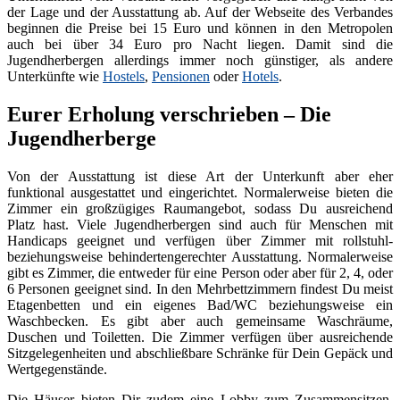
der Lage und der Ausstattung ab. Auf der Webseite des Verbandes
beginnen die Preise bei 15 Euro und können in den Metropolen
auch bei über 34 Euro pro Nacht liegen. Damit sind die
Jugendherbergen allerdings immer noch günstiger, als andere
Unterkünfte wie
Hostels
,
Pensionen
oder
Hotels
.
Eurer Erholung verschrieben – Die
Jugendherberge
Von der Ausstattung ist diese Art der Unterkunft aber eher
funktional ausgestattet und eingerichtet. Normalerweise bieten die
Zimmer ein großzügiges Raumangebot, sodass Du ausreichend
Platz hast. Viele Jugendherbergen sind auch für Menschen mit
Handicaps geeignet und verfügen über Zimmer mit rollstuhl-
beziehungsweise behindertengerechter Ausstattung. Normalerweise
gibt es Zimmer, die entweder für eine Person oder aber für 2, 4, oder
6 Personen geeignet sind. In den Mehrbettzimmern findest Du meist
Etagenbetten und ein eigenes Bad/WC beziehungsweise ein
Waschbecken. Es gibt aber auch gemeinsame Waschräume,
Duschen und Toiletten. Die Zimmer verfügen über ausreichende
Sitzgelegenheiten und abschließbare Schränke für Dein Gepäck und
Wertgegenstände.
Die Häuser bieten Dir zudem eine Lobby zum Zusammensitzen,