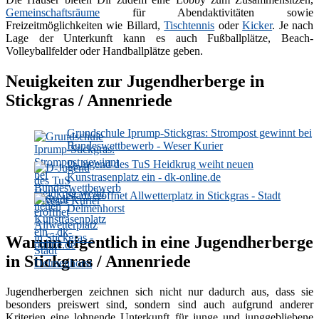
Gemeinschaftsräume
für Abendaktivitäten sowie
Freizeitmöglichkeiten wie Billard,
Tischtennis
oder
Kicker
. Je nach
Lage der Unterkunft kann es auch Fußballplätze, Beach-
Volleyballfelder oder Handballplätze geben.
Neuigkeiten zur Jugendherberge in
Stickgras / Annenriede
Grundschule Iprump-Stickgras: Strompost gewinnt bei
Bundeswettbewerb - Weser Kurier
D-Jugend des TuS Heidkrug weiht neuen
Kunstrasenplatz ein - dk-online.de
Stadt eröffnet Allwetterplatz in Stickgras - Stadt
Delmenhorst
Warum eigentlich in eine Jugendherberge
in Stickgras / Annenriede
Jugendherbergen zeichnen sich nicht nur dadurch aus, dass sie
besonders preiswert sind, sondern sind auch aufgrund anderer
Kriterien eine lohnende Unterkunft für junge und junggebliebene