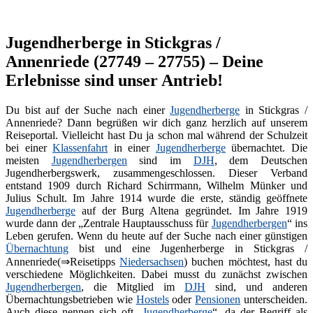
Jugendherberge in Stickgras /
Annenriede (27749 – 27755) – Deine
Erlebnisse sind unser Antrieb!
Du bist auf der Suche nach einer
Jugendherberge
in Stickgras /
Annenriede? Dann begrüßen wir dich ganz herzlich auf unserem
Reiseportal. Vielleicht hast Du ja schon mal während der Schulzeit
bei einer
Klassenfahrt
in einer
Jugendherberge
übernachtet. Die
meisten
Jugendherbergen
sind im
DJH
, dem Deutschen
Jugendherbergswerk, zusammengeschlossen. Dieser Verband
entstand 1909 durch Richard Schirrmann, Wilhelm Münker und
Julius Schult. Im Jahre 1914 wurde die erste, ständig geöffnete
Jugendherberge
auf der Burg Altena gegründet. Im Jahre 1919
wurde dann der „Zentrale Hauptausschuss für
Jugendherbergen
“ ins
Leben gerufen. Wenn du heute auf der Suche nach einer günstigen
Übernachtung
bist und eine Jugenherberge in Stickgras /
Annenriede(⇒Reisetipps
Niedersachsen
) buchen möchtest, hast du
verschiedene Möglichkeiten. Dabei musst du zunächst zwischen
Jugendherbergen
, die Mitglied im
DJH
sind, und anderen
Übernachtungsbetrieben wie
Hostels
oder
Pensionen
unterscheiden.
Auch diese nennen sich oft „
Jugendherberge
“, da der Begriff als