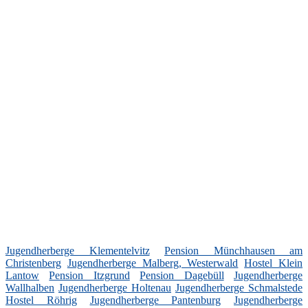
Jugendherberge Klementelvitz
Pension Münchhausen am
Christenberg
Jugendherberge Malberg, Westerwald
Hostel Klein
Lantow
Pension Itzgrund
Pension Dagebüll
Jugendherberge
Wallhalben
Jugendherberge Holtenau
Jugendherberge Schmalstede
Hostel Röhrig
Jugendherberge Pantenburg
Jugendherberge