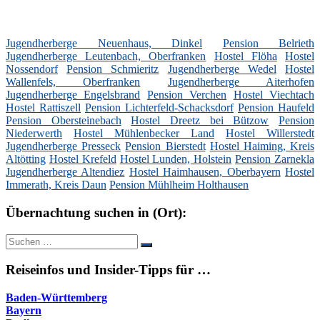
Jugendherberge Neuenhaus, Dinkel
Pension Belrieth
Jugendherberge Leutenbach, Oberfranken
Hostel Flöha
Hostel
Nossendorf
Pension Schmieritz
Jugendherberge Wedel
Hostel
Wallenfels, Oberfranken
Jugendherberge Aiterhofen
Jugendherberge Engelsbrand
Pension Verchen
Hostel Viechtach
Hostel Rattiszell
Pension Lichterfeld-Schacksdorf
Pension Haufeld
Pension Obersteinebach
Hostel Dreetz bei Bützow
Pension
Niederwerth
Hostel Mühlenbecker Land
Hostel Willerstedt
Jugendherberge Presseck
Pension Bierstedt
Hostel Haiming, Kreis
Altötting
Hostel Krefeld
Hostel Lunden, Holstein
Pension Zarnekla
Jugendherberge Altendiez
Hostel Haimhausen, Oberbayern
Hostel
Immerath, Kreis Daun
Pension Mühlheim Holthausen
Übernachtung suchen in (Ort):
Suche
Suchen
nach:
Reiseinfos und Insider-Tipps für …
Baden-Württemberg
Bayern