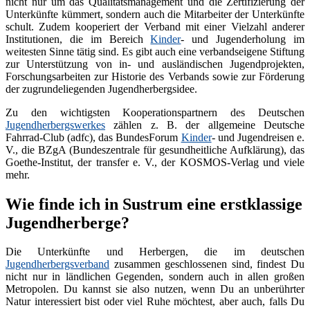
nicht nur um das Qualitätsmanagement und die Zertifizierung der
Unterkünfte kümmert, sondern auch die Mitarbeiter der Unterkünfte
schult. Zudem kooperiert der Verband mit einer Vielzahl anderer
Institutionen, die im Bereich
Kinder
- und Jugenderholung im
weitesten Sinne tätig sind. Es gibt auch eine verbandseigene Stiftung
zur Unterstützung von in- und ausländischen Jugendprojekten,
Forschungsarbeiten zur Historie des Verbands sowie zur Förderung
der zugrundeliegenden Jugendherbergsidee.
Zu den wichtigsten Kooperationspartnern des Deutschen
Jugendherbergswerkes
zählen z. B. der allgemeine Deutsche
Fahrrad-Club (adfc), das BundesForum
Kinder
- und Jugendreisen e.
V., die BZgA (Bundeszentrale für gesundheitliche Aufklärung), das
Goethe-Institut, der transfer e. V., der KOSMOS-Verlag und viele
mehr.
Wie finde ich in Sustrum eine erstklassige
Jugendherberge?
Die Unterkünfte und Herbergen, die im deutschen
Jugendherbergsverband
zusammen geschlossenen sind, findest Du
nicht nur in ländlichen Gegenden, sondern auch in allen großen
Metropolen. Du kannst sie also nutzen, wenn Du an unberührter
Natur interessiert bist oder viel Ruhe möchtest, aber auch, falls Du