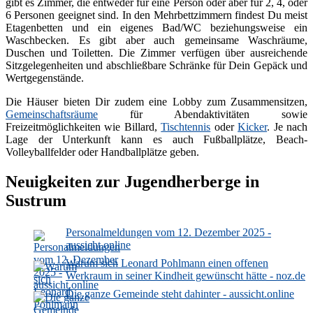
gibt es Zimmer, die entweder für eine Person oder aber für 2, 4, oder
6 Personen geeignet sind. In den Mehrbettzimmern findest Du meist
Etagenbetten und ein eigenes Bad/WC beziehungsweise ein
Waschbecken. Es gibt aber auch gemeinsame Waschräume,
Duschen und Toiletten. Die Zimmer verfügen über ausreichende
Sitzgelegenheiten und abschließbare Schränke für Dein Gepäck und
Wertgegenstände.
Die Häuser bieten Dir zudem eine Lobby zum Zusammensitzen,
Gemeinschaftsräume
für Abendaktivitäten sowie
Freizeitmöglichkeiten wie Billard,
Tischtennis
oder
Kicker
. Je nach
Lage der Unterkunft kann es auch Fußballplätze, Beach-
Volleyballfelder oder Handballplätze geben.
Neuigkeiten zur Jugendherberge in
Sustrum
Personalmeldungen vom 12. Dezember 2025 -
aussicht.online
Warum sich Leonard Pohlmann einen offenen
Werkraum in seiner Kindheit gewünscht hätte - noz.de
Die ganze Gemeinde steht dahinter - aussicht.online