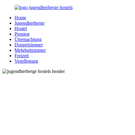
Zurück
zum
Home
Inhalt
Jugendherberge-
Reisen
Jugendherberge
Hostels.de
für
Hostel
junge
Pension
und
Übernachtung
jung
Doppelzimmer
gebliebene
Mehrbettzimmer
Menschen
Freizeit
Verpflegung