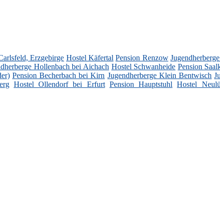
arlsfeld, Erzgebirge
Hostel Käfertal
Pension Renzow
Jugendherberge
dherberge Hollenbach bei Aichach
Hostel Schwanheide
Pension Saa
er)
Pension Becherbach bei Kirn
Jugendherberge Klein Bentwisch
J
erg
Hostel Ollendorf bei Erfurt
Pension Hauptstuhl
Hostel Neulü