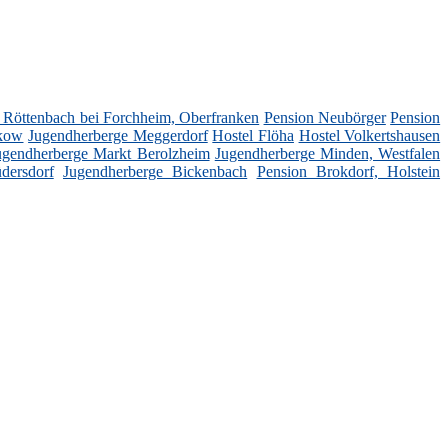
 Röttenbach bei Forchheim, Oberfranken
Pension Neubörger
Pension
lkow
Jugendherberge Meggerdorf
Hostel Flöha
Hostel Volkertshausen
ugendherberge Markt Berolzheim
Jugendherberge Minden, Westfalen
dersdorf
Jugendherberge Bickenbach
Pension Brokdorf, Holstein