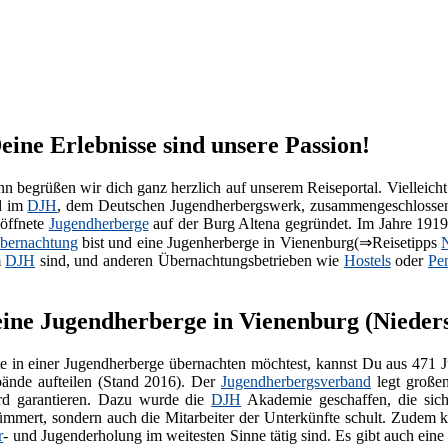
ine Erlebnisse sind unsere Passion!
 begrüßen wir dich ganz herzlich auf unserem Reiseportal. Vielleicht
d im
DJH
, dem Deutschen Jugendherbergswerk, zusammengeschlossen
eöffnete
Jugendherberge
auf der Burg Altena gegründet. Im Jahre 191
bernachtung
bist und eine Jugenherberge in Vienenburg(⇒Reisetipps
m
DJH
sind, und anderen Übernachtungsbetrieben wie
Hostels
oder
Pe
Deine Jugendherberge in Vienenburg (Nieder
 in einer Jugendherberge übernachten möchtest, kannst Du aus 471 
ände aufteilen (Stand 2016). Der
Jugendherbergsverband
legt großen
rd garantieren. Dazu wurde die
DJH
Akademie geschaffen, die sich
mmert, sondern auch die Mitarbeiter der Unterkünfte schult. Zudem koo
r
- und Jugenderholung im weitesten Sinne tätig sind. Es gibt auch ein