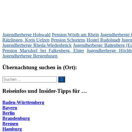
Jugendherberge Hohwald
Pension Wörth am Rhein
Jugendherberge C
Rätzlingen, Kreis Uelzen
Pension Schortens
Hostel Rudolstadt
Jugen
Jugendherberge Rheda-Wiedenbrück
Jugendherberge Battenberg (Ed
Pension Marxdorf bei Falkenberg, Elster
Jugendherberge Höchb
Jugendherberge Bergenhusen
Übernachtung suchen in (Ort):
Suche
Suchen
nach:
Reiseinfos und Insider-Tipps für …
Baden-Württemberg
Bayern
Berlin
Brandenburg
Bremen
Hamburg