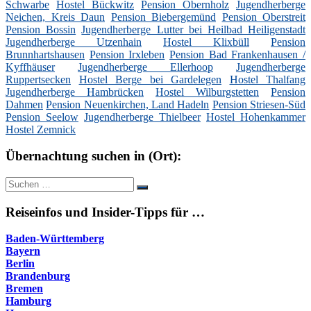
Schwarbe
Hostel Bückwitz
Pension Obernholz
Jugendherberge
Neichen, Kreis Daun
Pension Biebergemünd
Pension Oberstreit
Pension Bossin
Jugendherberge Lutter bei Heilbad Heiligenstadt
Jugendherberge Utzenhain
Hostel Klixbüll
Pension
Brunnhartshausen
Pension Irxleben
Pension Bad Frankenhausen /
Kyffhäuser
Jugendherberge Ellerhoop
Jugendherberge
Ruppertsecken
Hostel Berge bei Gardelegen
Hostel Thalfang
Jugendherberge Hambrücken
Hostel Wilburgstetten
Pension
Dahmen
Pension Neuenkirchen, Land Hadeln
Pension Striesen-Süd
Pension Seelow
Jugendherberge Thielbeer
Hostel Hohenkammer
Hostel Zemnick
Übernachtung suchen in (Ort):
Suche
Suchen
nach:
Reiseinfos und Insider-Tipps für …
Baden-Württemberg
Bayern
Berlin
Brandenburg
Bremen
Hamburg