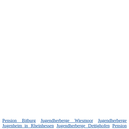
Pension Bitburg
Jugendherberge Wiesmoor
Jugendherberge
Jugenheim in Rheinhessen
Jugendherberge Dettighofen
Pension