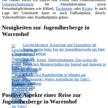
Gemeinschaftsräume
für Abendaktivitäten sowie
Freizeitmöglichkeiten wie Billard,
Tischtennis
oder
Kicker
. Je nach
Lage der Unterkunft kann es auch Fußballplätze, Beach-
Volleyballfelder oder Handballplätze geben.
Neuigkeiten zur Jugendherberge in
Warenshof
Geschicklichkeit, Kreativität und Teamarbeit: 80
Teams waren beim Tag der Jugendfeuerwehr am Start
- Traunsteiner Tagblatt
Hattrick, Krimi, Titelverteidigung: Das waren die
Deutschen Meisterschaften der Jugend und Junioren in
Lübeck - tri-mag.de
Gleich zwei Raubüberfälle in Minden am
Wochenende: Waren Jugendliche die Täter? -
Mindener Tageblatt
Positive Aspekte einer Reise zur
Jugendherberge in Warenshof