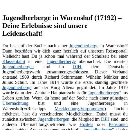
Jugendherberge in Warenshof (17192) –
Deine Erlebnisse sind unsere
Leidenschaft!
Du bist auf der Suche nach einer
Jugendherberge
in Warenshof?
Dann begrüßen wir dich ganz herzlich auf unserem Reiseportal.
Vielleicht hast Du ja schon mal während der Schulzeit bei einer
Klassenfahrt
in einer
Jugendherberge
übernachtet. Die meisten
Jugendherbergen
sind im
DJH
, dem Deutschen
Jugendherbergswerk, zusammengeschlossen. Dieser Verband
entstand 1909 durch Richard Schirrmann, Wilhelm Münker und
Julius Schult. Im Jahre 1914 wurde die erste, ständig geöffnete
Jugendherberge
auf der Burg Altena gegründet. Im Jahre 1919
wurde dann der „Zentrale Hauptausschuss für
Jugendherbergen
“ ins
Leben gerufen. Wenn du heute auf der Suche nach einer günstigen
Übernachtung
bist und eine Jugenherberge in
Warenshof(⇒Reisetipps
Mecklenburg-Vorpommern
) buchen
möchtest, hast du verschiedene Möglichkeiten. Dabei musst du
zunächst zwischen
Jugendherbergen
, die Mitglied im
DJH
sind, und
anderen Übernachtungsbetrieben wie
Hostels
oder
Pensionen
unterscheiden. Auch diese nennen sich oft „
Jugendherberge
“, da der