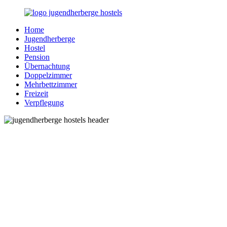
Zurück
zum
Home
Inhalt
Jugendherberge-
Reisen
Jugendherberge
Hostels.de
für
Hostel
junge
Pension
und
Übernachtung
jung
Doppelzimmer
gebliebene
Mehrbettzimmer
Menschen
Freizeit
Verpflegung