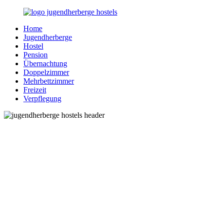
Zurück
zum
Home
Inhalt
Jugendherberge-
Reisen
Jugendherberge
Hostels.de
für
Hostel
junge
Pension
und
Übernachtung
jung
Doppelzimmer
gebliebene
Mehrbettzimmer
Menschen
Freizeit
Verpflegung