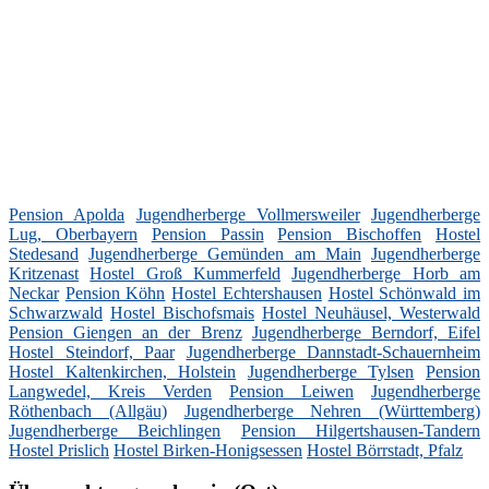
Pension Apolda
Jugendherberge Vollmersweiler
Jugendherberge
Lug, Oberbayern
Pension Passin
Pension Bischoffen
Hostel
Stedesand
Jugendherberge Gemünden am Main
Jugendherberge
Kritzenast
Hostel Groß Kummerfeld
Jugendherberge Horb am
Neckar
Pension Köhn
Hostel Echtershausen
Hostel Schönwald im
Schwarzwald
Hostel Bischofsmais
Hostel Neuhäusel, Westerwald
Pension Giengen an der Brenz
Jugendherberge Berndorf, Eifel
Hostel Steindorf, Paar
Jugendherberge Dannstadt-Schauernheim
Hostel Kaltenkirchen, Holstein
Jugendherberge Tylsen
Pension
Langwedel, Kreis Verden
Pension Leiwen
Jugendherberge
Röthenbach (Allgäu)
Jugendherberge Nehren (Württemberg)
Jugendherberge Beichlingen
Pension Hilgertshausen-Tandern
Hostel Prislich
Hostel Birken-Honigsessen
Hostel Börrstadt, Pfalz