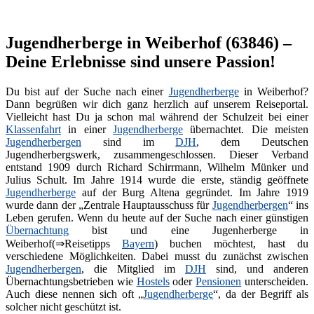
Jugendherberge in Weiberhof (63846) –
Deine Erlebnisse sind unsere Passion!
Du bist auf der Suche nach einer
Jugendherberge
in Weiberhof?
Dann begrüßen wir dich ganz herzlich auf unserem Reiseportal.
Vielleicht hast Du ja schon mal während der Schulzeit bei einer
Klassenfahrt
in einer
Jugendherberge
übernachtet. Die meisten
Jugendherbergen
sind im
DJH
, dem Deutschen
Jugendherbergswerk, zusammengeschlossen. Dieser Verband
entstand 1909 durch Richard Schirrmann, Wilhelm Münker und
Julius Schult. Im Jahre 1914 wurde die erste, ständig geöffnete
Jugendherberge
auf der Burg Altena gegründet. Im Jahre 1919
wurde dann der „Zentrale Hauptausschuss für
Jugendherbergen
“ ins
Leben gerufen. Wenn du heute auf der Suche nach einer günstigen
Übernachtung
bist und eine Jugenherberge in
Weiberhof(⇒Reisetipps
Bayern
) buchen möchtest, hast du
verschiedene Möglichkeiten. Dabei musst du zunächst zwischen
Jugendherbergen
, die Mitglied im
DJH
sind, und anderen
Übernachtungsbetrieben wie
Hostels
oder
Pensionen
unterscheiden.
Auch diese nennen sich oft „
Jugendherberge
“, da der Begriff als
solcher nicht geschützt ist.