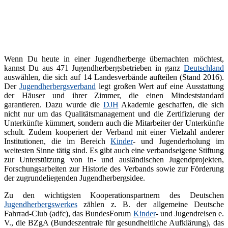
Wenn Du heute in einer Jugendherberge übernachten möchtest,
kannst Du aus 471 Jugendherbergsbetrieben in ganz
Deutschland
auswählen, die sich auf 14 Landesverbände aufteilen (Stand 2016).
Der
Jugendherbergsverband
legt großen Wert auf eine Ausstattung
der Häuser und ihrer Zimmer, die einen Mindeststandard
garantieren. Dazu wurde die
DJH
Akademie geschaffen, die sich
nicht nur um das Qualitätsmanagement und die Zertifizierung der
Unterkünfte kümmert, sondern auch die Mitarbeiter der Unterkünfte
schult. Zudem kooperiert der Verband mit einer Vielzahl anderer
Institutionen, die im Bereich
Kinder
- und Jugenderholung im
weitesten Sinne tätig sind. Es gibt auch eine verbandseigene Stiftung
zur Unterstützung von in- und ausländischen Jugendprojekten,
Forschungsarbeiten zur Historie des Verbands sowie zur Förderung
der zugrundeliegenden Jugendherbergsidee.
Zu den wichtigsten Kooperationspartnern des Deutschen
Jugendherbergswerkes
zählen z. B. der allgemeine Deutsche
Fahrrad-Club (adfc), das BundesForum
Kinder
- und Jugendreisen e.
V., die BZgA (Bundeszentrale für gesundheitliche Aufklärung), das