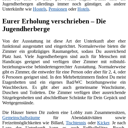
Jugendherbergen allerdings immer noch günstiger, als andere
Unterkünfte wie
Hostels
,
Pensionen
oder
Hotels
.
Eurer Erholung verschrieben – Die
Jugendherberge
Von der Ausstattung ist diese Art der Unterkunft aber eher
funktional ausgestattet und eingerichtet. Normalerweise bieten die
Zimmer ein großzügiges Raumangebot, sodass Du ausreichend
Platz hast. Viele Jugendherbergen sind auch für Menschen mit
Handicaps geeignet und verfügen über Zimmer mit rollstuhl-
beziehungsweise behindertengerechter Ausstattung. Normalerweise
gibt es Zimmer, die entweder für eine Person oder aber für 2, 4, oder
6 Personen geeignet sind. In den Mehrbettzimmern findest Du meist
Etagenbetten und ein eigenes Bad/WC beziehungsweise ein
Waschbecken. Es gibt aber auch gemeinsame Waschräume,
Duschen und Toiletten. Die Zimmer verfügen über ausreichende
Sitzgelegenheiten und abschließbare Schränke für Dein Gepäck und
Wertgegenstände.
Die Häuser bieten Dir zudem eine Lobby zum Zusammensitzen,
Gemeinschaftsräume
für Abendaktivitäten sowie
Freizeitmöglichkeiten wie Billard,
Tischtennis
oder
Kicker
. Je nach
Lage der Unterkunft kann es auch Fußballplätze, Beach-