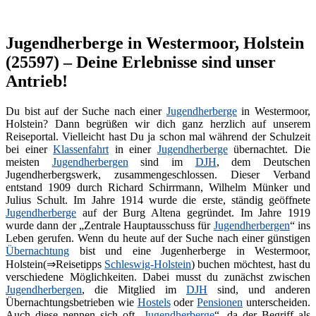
Jugendherberge in Westermoor, Holstein
(25597) – Deine Erlebnisse sind unser
Antrieb!
Du bist auf der Suche nach einer
Jugendherberge
in Westermoor,
Holstein? Dann begrüßen wir dich ganz herzlich auf unserem
Reiseportal. Vielleicht hast Du ja schon mal während der Schulzeit
bei einer
Klassenfahrt
in einer
Jugendherberge
übernachtet. Die
meisten
Jugendherbergen
sind im
DJH
, dem Deutschen
Jugendherbergswerk, zusammengeschlossen. Dieser Verband
entstand 1909 durch Richard Schirrmann, Wilhelm Münker und
Julius Schult. Im Jahre 1914 wurde die erste, ständig geöffnete
Jugendherberge
auf der Burg Altena gegründet. Im Jahre 1919
wurde dann der „Zentrale Hauptausschuss für
Jugendherbergen
“ ins
Leben gerufen. Wenn du heute auf der Suche nach einer günstigen
Übernachtung
bist und eine Jugenherberge in Westermoor,
Holstein(⇒Reisetipps
Schleswig-Holstein
) buchen möchtest, hast du
verschiedene Möglichkeiten. Dabei musst du zunächst zwischen
Jugendherbergen
, die Mitglied im
DJH
sind, und anderen
Übernachtungsbetrieben wie
Hostels
oder
Pensionen
unterscheiden.
Auch diese nennen sich oft „
Jugendherberge
“, da der Begriff als