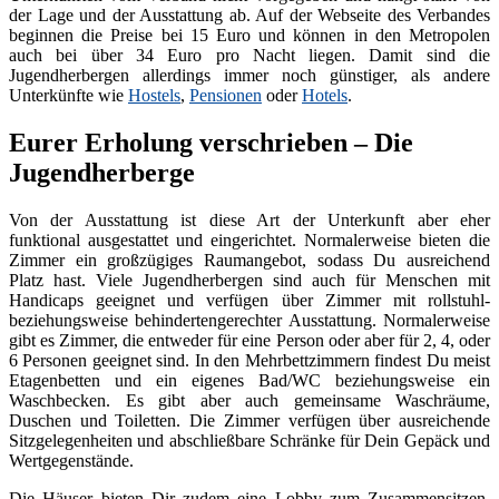
der Lage und der Ausstattung ab. Auf der Webseite des Verbandes
beginnen die Preise bei 15 Euro und können in den Metropolen
auch bei über 34 Euro pro Nacht liegen. Damit sind die
Jugendherbergen allerdings immer noch günstiger, als andere
Unterkünfte wie
Hostels
,
Pensionen
oder
Hotels
.
Eurer Erholung verschrieben – Die
Jugendherberge
Von der Ausstattung ist diese Art der Unterkunft aber eher
funktional ausgestattet und eingerichtet. Normalerweise bieten die
Zimmer ein großzügiges Raumangebot, sodass Du ausreichend
Platz hast. Viele Jugendherbergen sind auch für Menschen mit
Handicaps geeignet und verfügen über Zimmer mit rollstuhl-
beziehungsweise behindertengerechter Ausstattung. Normalerweise
gibt es Zimmer, die entweder für eine Person oder aber für 2, 4, oder
6 Personen geeignet sind. In den Mehrbettzimmern findest Du meist
Etagenbetten und ein eigenes Bad/WC beziehungsweise ein
Waschbecken. Es gibt aber auch gemeinsame Waschräume,
Duschen und Toiletten. Die Zimmer verfügen über ausreichende
Sitzgelegenheiten und abschließbare Schränke für Dein Gepäck und
Wertgegenstände.
Die Häuser bieten Dir zudem eine Lobby zum Zusammensitzen,