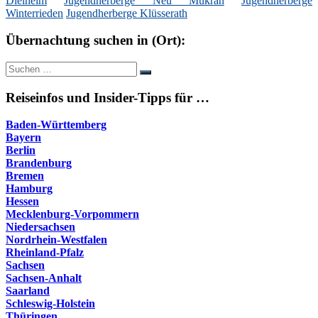
Dielheim
Jugendherberge Neu Mukran
Jugendherberge
Winterrieden
Jugendherberge Klüsserath
Übernachtung suchen in (Ort):
Suche
Suchen
nach:
Reiseinfos und Insider-Tipps für …
Baden-Württemberg
Bayern
Berlin
Brandenburg
Bremen
Hamburg
Hessen
Mecklenburg-Vorpommern
Niedersachsen
Nordrhein-Westfalen
Rheinland-Pfalz
Sachsen
Sachsen-Anhalt
Saarland
Schleswig-Holstein
Thüringen