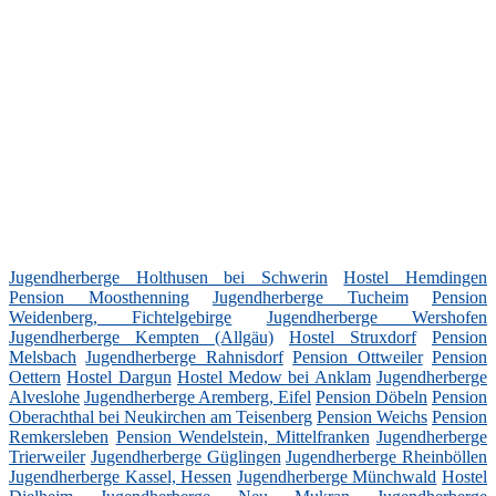
Jugendherberge Holthusen bei Schwerin
Hostel Hemdingen
Pension Moosthenning
Jugendherberge Tucheim
Pension
Weidenberg, Fichtelgebirge
Jugendherberge Wershofen
Jugendherberge Kempten (Allgäu)
Hostel Struxdorf
Pension
Melsbach
Jugendherberge Rahnisdorf
Pension Ottweiler
Pension
Oettern
Hostel Dargun
Hostel Medow bei Anklam
Jugendherberge
Alveslohe
Jugendherberge Aremberg, Eifel
Pension Döbeln
Pension
Oberachthal bei Neukirchen am Teisenberg
Pension Weichs
Pension
Remkersleben
Pension Wendelstein, Mittelfranken
Jugendherberge
Trierweiler
Jugendherberge Güglingen
Jugendherberge Rheinböllen
Jugendherberge Kassel, Hessen
Jugendherberge Münchwald
Hostel