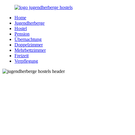
Zurück
zum
Home
Inhalt
Jugendherberge-
Reisen
Jugendherberge
Hostels.de
für
Hostel
junge
Pension
und
Übernachtung
jung
Doppelzimmer
gebliebene
Mehrbettzimmer
Menschen
Freizeit
Verpflegung