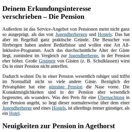
Deinem Erkundungsinteresse
verschrieben – Die Pension
Außerdem ist das Service-Angebot von Pensionen meist nicht ganz
so ausgeprägt, als das von
Jugendherbergen
und
Hostels
. Das hat
aber im Regelfall ganz praktische Gründe. Die Besucher von
Herbergen haben andere Bedürfnisse und wollen eine Art All-
Inklusive-Programm. Auch das durchschnittliche Alter der Gäste
liegt, zumindest im Vergleich zur
Jugendherberge
, in der Pension
eher höher. Große
Gruppen
von Gästen (z. B. Schulklassen) wirst
Du in einer Pension nicht antreffen.
Dadurch wohnst Du in einer Pension wesentlich ruhiger und triffst
im Normalfall nicht so viele andere Gäste. Bezüglich der
Privatsphäre hat eine
günstige Pension
die Nase vorne. Die
Kontaktmöglichkeiten sind in der Pension aber wesentlich
begrenzter, als woanders. Was den Preis für eine
Übernachtung
in
der Pension angeht, so liegt dieser normalerweise über dem einer
Jugendherberge
und eines
Hostels
, ist allerdings immer günstiger, als
ein
Hotel
.
Neuigkeiten zur Pension in Agethorst