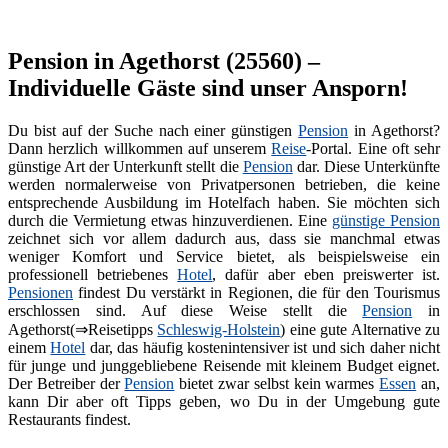
Pension in Agethorst (25560) –
Individuelle Gäste sind unser Ansporn!
Du bist auf der Suche nach einer günstigen
Pension
in Agethorst?
Dann herzlich willkommen auf unserem
Reise
-Portal. Eine oft sehr
günstige Art der Unterkunft stellt die
Pension
dar. Diese Unterkünfte
werden normalerweise von Privatpersonen betrieben, die keine
entsprechende Ausbildung im Hotelfach haben. Sie möchten sich
durch die Vermietung etwas hinzuverdienen. Eine
günstige Pension
zeichnet sich vor allem dadurch aus, dass sie manchmal etwas
weniger Komfort und Service bietet, als beispielsweise ein
professionell betriebenes
Hotel
, dafür aber eben preiswerter ist.
Pensionen
findest Du verstärkt in Regionen, die für den Tourismus
erschlossen sind. Auf diese Weise stellt die
Pension
in
Agethorst(⇒Reisetipps
Schleswig-Holstein
) eine gute Alternative zu
einem
Hotel
dar, das häufig kostenintensiver ist und sich daher nicht
für junge und junggebliebene Reisende mit kleinem Budget eignet.
Der Betreiber der
Pension
bietet zwar selbst kein warmes
Essen
an,
kann Dir aber oft Tipps geben, wo Du in der Umgebung gute
Restaurants findest.