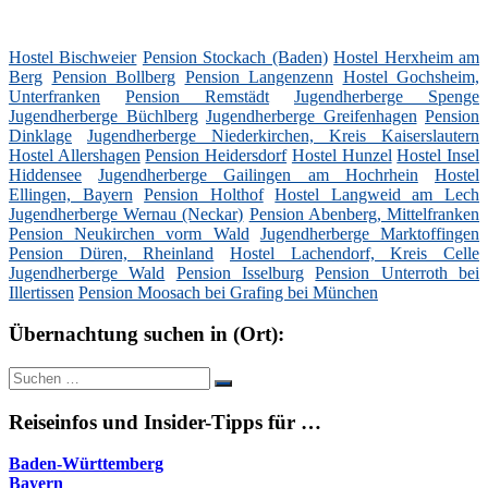
Hostel Bischweier
Pension Stockach (Baden)
Hostel Herxheim am
Berg
Pension Bollberg
Pension Langenzenn
Hostel Gochsheim,
Unterfranken
Pension Remstädt
Jugendherberge Spenge
Jugendherberge Büchlberg
Jugendherberge Greifenhagen
Pension
Dinklage
Jugendherberge Niederkirchen, Kreis Kaiserslautern
Hostel Allershagen
Pension Heidersdorf
Hostel Hunzel
Hostel Insel
Hiddensee
Jugendherberge Gailingen am Hochrhein
Hostel
Ellingen, Bayern
Pension Holthof
Hostel Langweid am Lech
Jugendherberge Wernau (Neckar)
Pension Abenberg, Mittelfranken
Pension Neukirchen vorm Wald
Jugendherberge Marktoffingen
Pension Düren, Rheinland
Hostel Lachendorf, Kreis Celle
Jugendherberge Wald
Pension Isselburg
Pension Unterroth bei
Illertissen
Pension Moosach bei Grafing bei München
Übernachtung suchen in (Ort):
Suche
Suchen
nach:
Reiseinfos und Insider-Tipps für …
Baden-Württemberg
Bayern