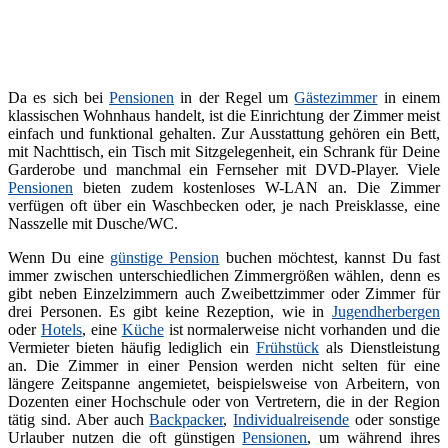
Da es sich bei
Pensionen
in der Regel um
Gästezimmer
in einem
klassischen Wohnhaus handelt, ist die Einrichtung der Zimmer meist
einfach und funktional gehalten. Zur Ausstattung gehören ein Bett,
mit Nachttisch, ein Tisch mit Sitzgelegenheit, ein Schrank für Deine
Garderobe und manchmal ein Fernseher mit DVD-Player. Viele
Pensionen
bieten zudem kostenloses W-LAN an. Die Zimmer
verfügen oft über ein Waschbecken oder, je nach Preisklasse, eine
Nasszelle mit Dusche/WC.
Wenn Du eine
günstige Pension
buchen möchtest, kannst Du fast
immer zwischen unterschiedlichen Zimmergrößen wählen, denn es
gibt neben Einzelzimmern auch Zweibettzimmer oder Zimmer für
drei Personen. Es gibt keine Rezeption, wie in
Jugendherbergen
oder
Hotels
, eine
Küche
ist normalerweise nicht vorhanden und die
Vermieter bieten häufig lediglich ein
Frühstück
als Dienstleistung
an. Die Zimmer in einer Pension werden nicht selten für eine
längere Zeitspanne angemietet, beispielsweise von Arbeitern, von
Dozenten einer Hochschule oder von Vertretern, die in der Region
tätig sind. Aber auch
Backpacker
,
Individualreisende
oder sonstige
Urlauber nutzen die oft günstigen
Pensionen
, um während ihres