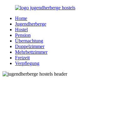
Zurück
zum
Home
Inhalt
Jugendherberge-
Reisen
Jugendherberge
Hostels.de
für
Hostel
junge
Pension
und
Übernachtung
jung
Doppelzimmer
gebliebene
Mehrbettzimmer
Menschen
Freizeit
Verpflegung