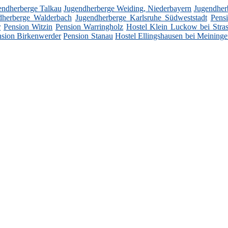
endherberge Talkau
Jugendherberge Weiding, Niederbayern
Jugendherb
dherberge Walderbach
Jugendherberge Karlsruhe Südweststadt
Pens
r
Pension Witzin
Pension Warringholz
Hostel Klein Luckow bei Stra
nsion Birkenwerder
Pension Stanau
Hostel Ellingshausen bei Meining