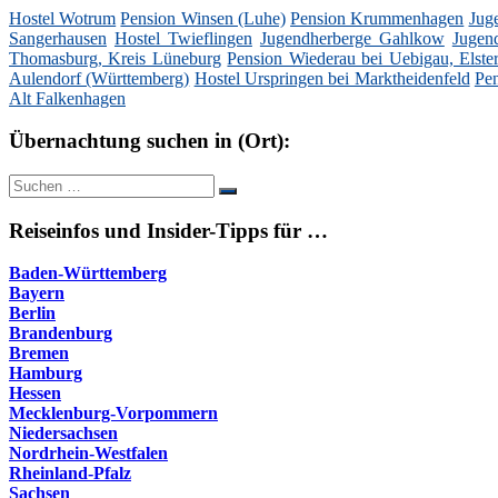
Hostel Wotrum
Pension Winsen (Luhe)
Pension Krummenhagen
Jug
Sangerhausen
Hostel Twieflingen
Jugendherberge Gahlkow
Jugen
Thomasburg, Kreis Lüneburg
Pension Wiederau bei Uebigau, Elste
Aulendorf (Württemberg)
Hostel Urspringen bei Marktheidenfeld
Pe
Alt Falkenhagen
Übernachtung suchen in (Ort):
Suche
Suchen
nach:
Reiseinfos und Insider-Tipps für …
Baden-Württemberg
Bayern
Berlin
Brandenburg
Bremen
Hamburg
Hessen
Mecklenburg-Vorpommern
Niedersachsen
Nordrhein-Westfalen
Rheinland-Pfalz
Sachsen