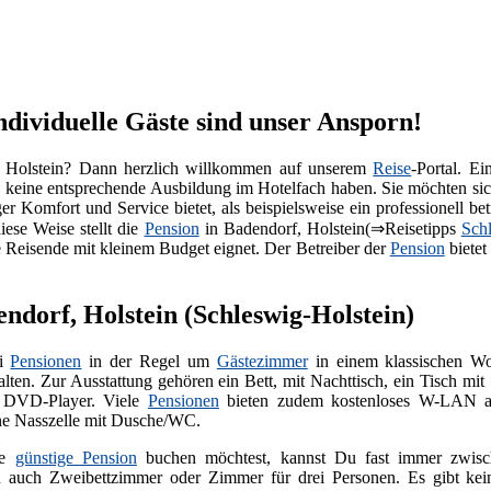
ndividuelle Gäste sind unser Ansporn!
 Holstein? Dann herzlich willkommen auf unserem
Reise
-Portal. Ei
e keine entsprechende Ausbildung im Hotelfach haben. Sie möchten si
r Komfort und Service bietet, als beispielsweise ein professionell be
iese Weise stellt die
Pension
in Badendorf, Holstein(⇒Reisetipps
Sch
ne Reisende mit kleinem Budget eignet. Der Betreiber der
Pension
bietet
endorf, Holstein (Schleswig-Holstein)
ei
Pensionen
in der Regel um
Gästezimmer
in einem klassischen Wo
alten. Zur Ausstattung gehören ein Bett, mit Nachttisch, ein Tisch m
t DVD-Player. Viele
Pensionen
bieten zudem kostenloses W-LAN an
ine Nasszelle mit Dusche/WC.
ne
günstige Pension
buchen möchtest, kannst Du fast immer zwisch
 auch Zweibettzimmer oder Zimmer für drei Personen. Es gibt kei