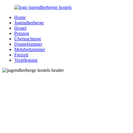
Zurück
zum
Home
Inhalt
Jugendherberge-
Reisen
Jugendherberge
Hostels.de
für
Hostel
junge
Pension
und
Übernachtung
jung
Doppelzimmer
gebliebene
Mehrbettzimmer
Menschen
Freizeit
Verpflegung