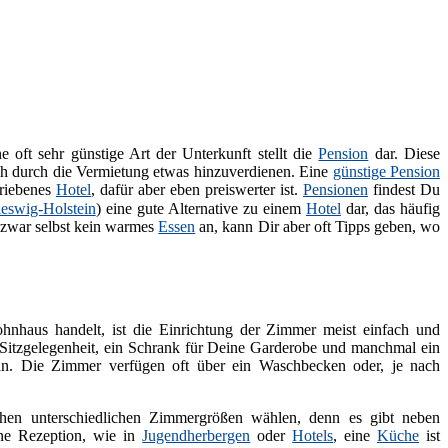
ne oft sehr günstige Art der Unterkunft stellt die
Pension
dar. Diese
ch durch die Vermietung etwas hinzuverdienen. Eine
günstige Pension
triebenes
Hotel
, dafür aber eben preiswerter ist.
Pensionen
findest Du
leswig-Holstein
) eine gute Alternative zu einem
Hotel
dar, das häufig
 zwar selbst kein warmes
Essen
an, kann Dir aber oft Tipps geben, wo
hnhaus handelt, ist die Einrichtung der Zimmer meist einfach und
it Sitzgelegenheit, ein Schrank für Deine Garderobe und manchmal ein
. Die Zimmer verfügen oft über ein Waschbecken oder, je nach
en unterschiedlichen Zimmergrößen wählen, denn es gibt neben
ne Rezeption, wie in
Jugendherbergen
oder
Hotels
, eine
Küche
ist