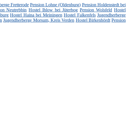
erge Fretterode
Pension Lohne (Oldenburg)
Pension Holdenstedt bei
ion Neutrebbin
Hostel Ihlow bei Jüterbog
Pension Wolsfeld
Hostel
sburg
Hostel Haina bei Meiningen
Hostel Falkenfels
Jugendherberge
en
Jugendherberge Morsum, Kreis Verden
Hostel Birkenhördt
Pension