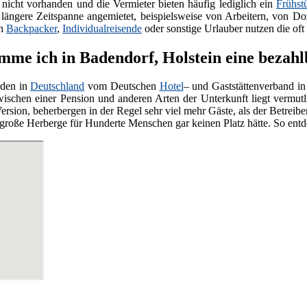
nicht vorhanden und die Vermieter bieten häufig lediglich ein
Frühst
e längere Zeitspanne angemietet, beispielsweise von Arbeitern, von Do
ch
Backpacker
,
Individualreisende
oder sonstige Urlauber nutzen die oft
me ich in Badendorf, Holstein eine bezahl
den in
Deutschland
vom Deutschen
Hotel
– und Gaststättenverband in
wischen einer Pension und anderen Arten der Unterkunft liegt vermut
ersion, beherbergen in der Regel sehr viel mehr Gäste, als der Betreiber
ne große Herberge für Hunderte Menschen gar keinen Platz hätte. So ent