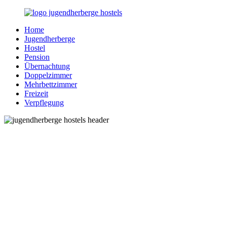
Zurück
zum
Home
Inhalt
Jugendherberge-
Reisen
Jugendherberge
Hostels.de
für
Hostel
junge
Pension
und
Übernachtung
jung
Doppelzimmer
gebliebene
Mehrbettzimmer
Menschen
Freizeit
Verpflegung