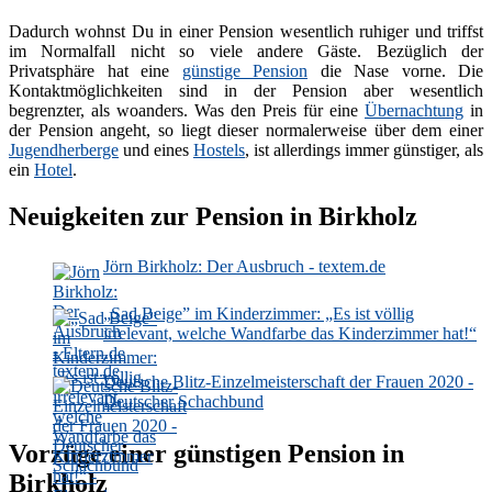
Dadurch wohnst Du in einer Pension wesentlich ruhiger und triffst
im Normalfall nicht so viele andere Gäste. Bezüglich der
Privatsphäre hat eine
günstige Pension
die Nase vorne. Die
Kontaktmöglichkeiten sind in der Pension aber wesentlich
begrenzter, als woanders. Was den Preis für eine
Übernachtung
in
der Pension angeht, so liegt dieser normalerweise über dem einer
Jugendherberge
und eines
Hostels
, ist allerdings immer günstiger, als
ein
Hotel
.
Neuigkeiten zur Pension in Birkholz
Jörn Birkholz: Der Ausbruch - textem.de
„Sad Beige” im Kinderzimmer: „Es ist völlig
irrelevant, welche Wandfarbe das Kinderzimmer hat!“
- Eltern.de
Deutsche Blitz-Einzelmeisterschaft der Frauen 2020 -
Deutscher Schachbund
Vorzüge einer günstigen Pension in
Birkholz