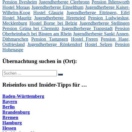
Pension Ilvesheim
Jugendherberge Cleebronn
Pension Ihlienworth
Hostel Moraas
Jugendherberge Einselthum
Jugendherberge Kaiser-
Wilhelm-Koog
Hostel Glauzig
Jugendherberge Ettringen, Eifel
Hostel Mauritz
Jugendherberge Heretsried
Pension Ludwigslust,
Mecklenburg
Hostel Borne bei Belzig
Jugendherberge Stellingen
Pension Grüna bei Chemnitz
Jugendherberge Trappstadt
Pension
Oberheimbach bei Bingen am Rhein
Jugendherberge Sankt Annen,
Dithmarschen
Pension Tastungen
Hostel Freren
Pension Hage,
Ostfriesland
Jugendherberge Rönkendorf
Hostel Selzen
Pension
Hohenaspe
Übernachtung suchen in (Ort):
Suche
Suchen
nach:
Reiseinfos und Insider-Tipps für …
Baden-Württemberg
Bayern
Berlin
Brandenburg
Bremen
Hamburg
Hessen