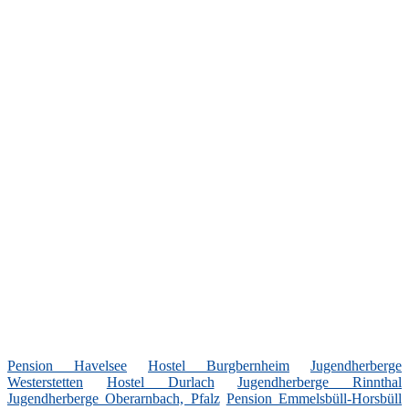
Pension Havelsee
Hostel Burgbernheim
Jugendherberge
Westerstetten
Hostel Durlach
Jugendherberge Rinnthal
Jugendherberge Oberarnbach, Pfalz
Pension Emmelsbüll-Horsbüll