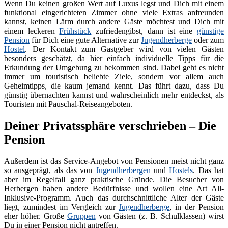
Wenn Du keinen großen Wert auf Luxus legst und Dich mit einem
funktional eingerichteten Zimmer ohne viele Extras anfreunden
kannst, keinen Lärm durch andere Gäste möchtest und Dich mit
einem leckeren
Frühstück
zufriedengibst, dann ist eine
günstige
Pension
für Dich eine gute Alternative zur
Jugendherberge
oder zum
Hostel
. Der Kontakt zum Gastgeber wird von vielen Gästen
besonders geschätzt, da hier einfach individuelle Tipps für die
Erkundung der Umgebung zu bekommen sind. Dabei geht es nicht
immer um touristisch beliebte Ziele, sondern vor allem auch
Geheimtipps, die kaum jemand kennt. Das führt dazu, dass Du
günstig übernachten kannst und wahrscheinlich mehr entdeckst, als
Touristen mit Pauschal-Reiseangeboten.
Deiner Privatssphäre verschrieben – Die
Pension
Außerdem ist das Service-Angebot von Pensionen meist nicht ganz
so ausgeprägt, als das von
Jugendherbergen
und
Hostels
. Das hat
aber im Regelfall ganz praktische Gründe. Die Besucher von
Herbergen haben andere Bedürfnisse und wollen eine Art All-
Inklusive-Programm. Auch das durchschnittliche Alter der Gäste
liegt, zumindest im Vergleich zur
Jugendherberge
, in der Pension
eher höher. Große
Gruppen
von Gästen (z. B. Schulklassen) wirst
Du in einer Pension nicht antreffen.