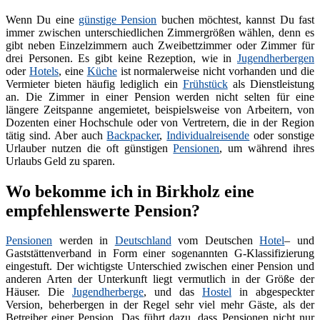
Wenn Du eine
günstige Pension
buchen möchtest, kannst Du fast
immer zwischen unterschiedlichen Zimmergrößen wählen, denn es
gibt neben Einzelzimmern auch Zweibettzimmer oder Zimmer für
drei Personen. Es gibt keine Rezeption, wie in
Jugendherbergen
oder
Hotels
, eine
Küche
ist normalerweise nicht vorhanden und die
Vermieter bieten häufig lediglich ein
Frühstück
als Dienstleistung
an. Die Zimmer in einer Pension werden nicht selten für eine
längere Zeitspanne angemietet, beispielsweise von Arbeitern, von
Dozenten einer Hochschule oder von Vertretern, die in der Region
tätig sind. Aber auch
Backpacker
,
Individualreisende
oder sonstige
Urlauber nutzen die oft günstigen
Pensionen
, um während ihres
Urlaubs Geld zu sparen.
Wo bekomme ich in Birkholz eine
empfehlenswerte Pension?
Pensionen
werden in
Deutschland
vom Deutschen
Hotel
– und
Gaststättenverband in Form einer sogenannten G-Klassifizierung
eingestuft. Der wichtigste Unterschied zwischen einer Pension und
anderen Arten der Unterkunft liegt vermutlich in der Größe der
Häuser. Die
Jugendherberge
, und das
Hostel
in abgespeckter
Version, beherbergen in der Regel sehr viel mehr Gäste, als der
Betreiber einer Pension. Das führt dazu, dass Pensionen nicht nur