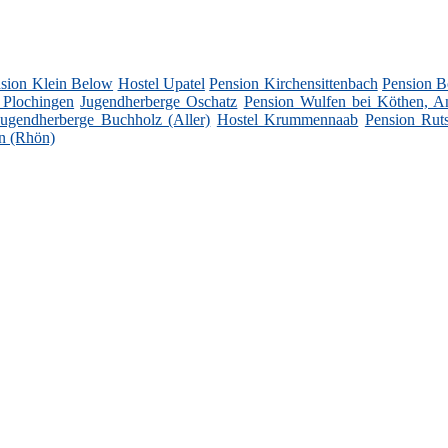
sion Klein Below
Hostel Upatel
Pension Kirchensittenbach
Pension B
 Plochingen
Jugendherberge Oschatz
Pension Wulfen bei Köthen, An
Jugendherberge Buchholz (Aller)
Hostel Krummennaab
Pension Rut
n (Rhön)