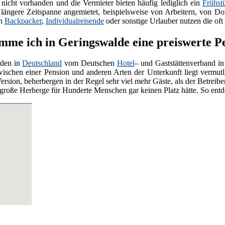
nicht vorhanden und die Vermieter bieten häufig lediglich ein
Frühst
e längere Zeitspanne angemietet, beispielsweise von Arbeitern, von Do
ch
Backpacker
,
Individualreisende
oder sonstige Urlauber nutzen die oft
me ich in Geringswalde eine preiswerte P
den in
Deutschland
vom Deutschen
Hotel
– und Gaststättenverband in
wischen einer Pension und anderen Arten der Unterkunft liegt vermut
ersion, beherbergen in der Regel sehr viel mehr Gäste, als der Betreiber
ne große Herberge für Hunderte Menschen gar keinen Platz hätte. So ent