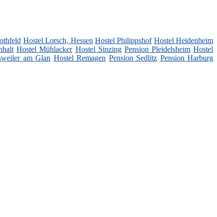
othfeld
Hostel Lorsch, Hessen
Hostel Philippshof
Hostel Heidenheim
halt
Hostel Mühlacker
Hostel Sinzing
Pension Pleidelsheim
Hostel
sweiler am Glan
Hostel Remagen
Pension Sedlitz
Pension Harburg