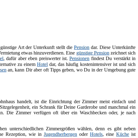
 günstige Art der Unterkunft stellt die
Pension
dar. Diese Unterkünfte
 Vermietung etwas hinzuverdienen. Eine
günstige Pension
zeichnet sich
el
, dafür aber eben preiswerter ist.
Pensionen
findest Du verstärkt in
lternative zu einem
Hotel
dar, das häufig kostenintensiver ist und sich
sen
an, kann Dir aber oft Tipps geben, wo Du in der Umgebung gute
hnhaus handelt, ist die Einrichtung der Zimmer meist einfach und
it Sitzgelegenheit, ein Schrank für Deine Garderobe und manchmal ein
. Die Zimmer verfügen oft über ein Waschbecken oder, je nach
en unterschiedlichen Zimmergrößen wählen, denn es gibt neben
ne Rezeption, wie in
Jugendherbergen
oder
Hotels
, eine
Küche
ist