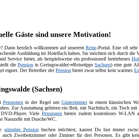
uelle Gäste sind unsere Motivation!
e? Dann herzlich willkommen auf unserem
Reise
-Portal. Eine oft sehr
prechende Ausbildung im Hotelfach haben. Sie möchten sich durch die
 Service bietet, als beispielsweise ein professionell betriebenes
Hot
tellt die
Pension
in Geringswalde(⇒Reisetipps
Sachsen
) eine gute A
et eignet. Der Betreiber der
Pension
bietet zwar selbst kein warmes
Es
ringswalde (Sachsen)
ei
Pensionen
in der Regel um
Gästezimmer
in einem klassischen Wo
alten. Zur Ausstattung gehören ein Bett, mit Nachttisch, ein Tisch m
t DVD-Player. Viele
Pensionen
bieten zudem kostenloses W-LAN an
ine Nasszelle mit Dusche/WC.
ne
günstige Pension
buchen möchtest, kannst Du fast immer zwisch
 auch Zweibettzimmer oder Zimmer für drei Personen. Es gibt kei