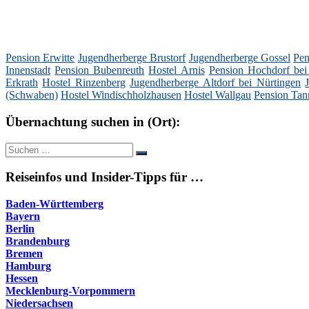
Pension Erwitte
Jugendherberge Brustorf
Jugendherberge Gossel
Pen
Innenstadt
Pension Bubenreuth
Hostel Arnis
Pension Hochdorf bei
Erkrath
Hostel Rinzenberg
Jugendherberge Altdorf bei Nürtingen
(Schwaben)
Hostel Windischholzhausen
Hostel Wallgau
Pension Tan
Übernachtung suchen in (Ort):
Suche
Suchen
nach:
Reiseinfos und Insider-Tipps für …
Baden-Württemberg
Bayern
Berlin
Brandenburg
Bremen
Hamburg
Hessen
Mecklenburg-Vorpommern
Niedersachsen