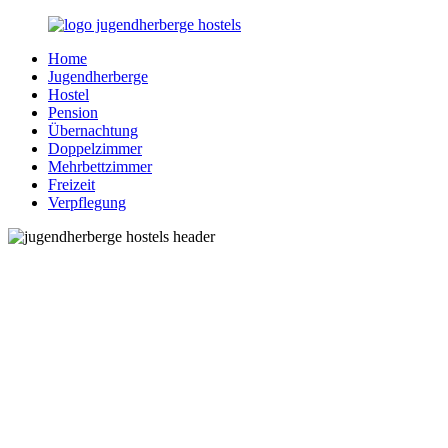
Zurück
zum
Home
Inhalt
Jugendherberge-
Reisen
Jugendherberge
Hostels.de
für
Hostel
junge
Pension
und
Übernachtung
jung
Doppelzimmer
gebliebene
Mehrbettzimmer
Menschen
Freizeit
Verpflegung