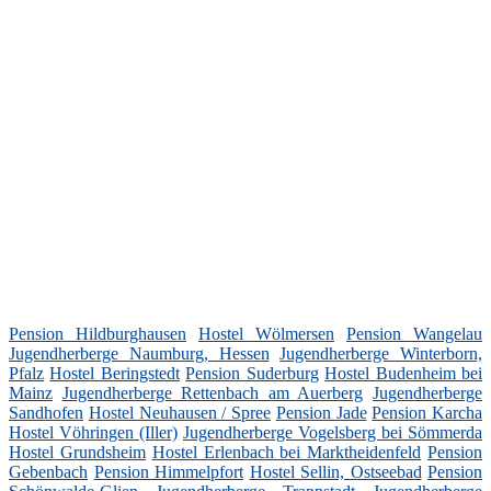
Pension Hildburghausen
Hostel Wölmersen
Pension Wangelau
Jugendherberge Naumburg, Hessen
Jugendherberge Winterborn,
Pfalz
Hostel Beringstedt
Pension Suderburg
Hostel Budenheim bei
Mainz
Jugendherberge Rettenbach am Auerberg
Jugendherberge
Sandhofen
Hostel Neuhausen / Spree
Pension Jade
Pension Karcha
Hostel Vöhringen (Iller)
Jugendherberge Vogelsberg bei Sömmerda
Hostel Grundsheim
Hostel Erlenbach bei Marktheidenfeld
Pension
Gebenbach
Pension Himmelpfort
Hostel Sellin, Ostseebad
Pension