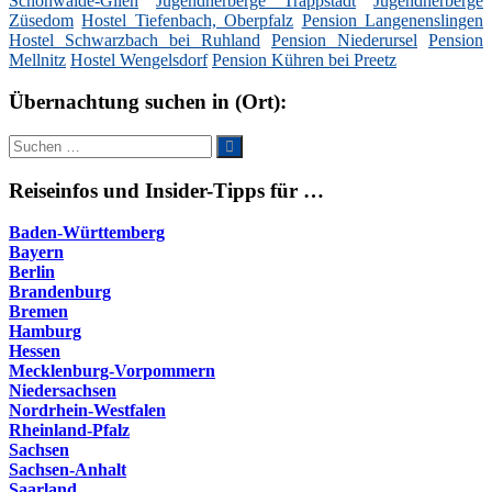
Schönwalde-Glien
Jugendherberge Trappstadt
Jugendherberge
Züsedom
Hostel Tiefenbach, Oberpfalz
Pension Langenenslingen
Hostel Schwarzbach bei Ruhland
Pension Niederursel
Pension
Mellnitz
Hostel Wengelsdorf
Pension Kühren bei Preetz
Übernachtung suchen in (Ort):
Suche
Suchen
nach:
Reiseinfos und Insider-Tipps für …
Baden-Württemberg
Bayern
Berlin
Brandenburg
Bremen
Hamburg
Hessen
Mecklenburg-Vorpommern
Niedersachsen
Nordrhein-Westfalen
Rheinland-Pfalz
Sachsen
Sachsen-Anhalt
Saarland