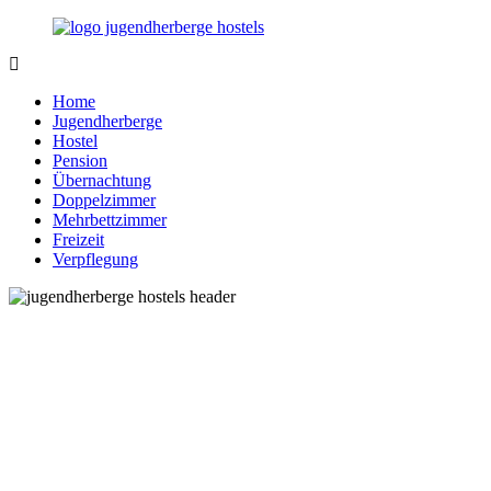
Zurück
zum
Inhalt
Jugendherberge-
Reisen
Hostels.de
für
Home
junge
Jugendherberge
und
Hostel
jung
Pension
gebliebene
Übernachtung
Menschen
Doppelzimmer
Mehrbettzimmer
Freizeit
Verpflegung