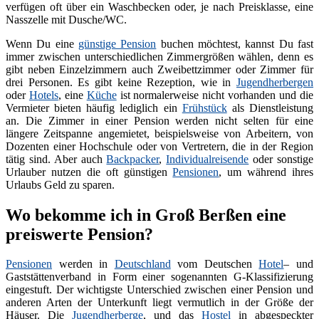
verfügen oft über ein Waschbecken oder, je nach Preisklasse, eine
Nasszelle mit Dusche/WC.
Wenn Du eine
günstige Pension
buchen möchtest, kannst Du fast
immer zwischen unterschiedlichen Zimmergrößen wählen, denn es
gibt neben Einzelzimmern auch Zweibettzimmer oder Zimmer für
drei Personen. Es gibt keine Rezeption, wie in
Jugendherbergen
oder
Hotels
, eine
Küche
ist normalerweise nicht vorhanden und die
Vermieter bieten häufig lediglich ein
Frühstück
als Dienstleistung
an. Die Zimmer in einer Pension werden nicht selten für eine
längere Zeitspanne angemietet, beispielsweise von Arbeitern, von
Dozenten einer Hochschule oder von Vertretern, die in der Region
tätig sind. Aber auch
Backpacker
,
Individualreisende
oder sonstige
Urlauber nutzen die oft günstigen
Pensionen
, um während ihres
Urlaubs Geld zu sparen.
Wo bekomme ich in Groß Berßen eine
preiswerte Pension?
Pensionen
werden in
Deutschland
vom Deutschen
Hotel
– und
Gaststättenverband in Form einer sogenannten G-Klassifizierung
eingestuft. Der wichtigste Unterschied zwischen einer Pension und
anderen Arten der Unterkunft liegt vermutlich in der Größe der
Häuser. Die
Jugendherberge
, und das
Hostel
in abgespeckter