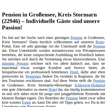
Pension in Großensee, Kreis Stormarn
(22946) – Individuelle Gäste sind unsere
Passion!
Du bist auf der Suche nach einer günstigen
Pension
in Großensee,
Kreis Stormarn? Dann herzlich willkommen auf unserem
Reise
-
Portal. Eine oft sehr günstige Art der Unterkunft stellt die
Pension
dar. Diese Unterkünfte werden normalerweise von Privatpersonen
betrieben, die keine entsprechende Ausbildung im Hotelfach haben.
Sie möchten sich durch die Vermietung etwas hinzuverdienen. Eine
günstige Pension
zeichnet sich vor allem dadurch aus, dass sie
manchmal etwas weniger Komfort und Service bietet, als
beispielsweise ein professionell betriebenes
Hotel
, dafür aber eben
preiswerter ist.
Pensionen
findest Du verstärkt in Regionen, die für
den Tourismus erschlossen sind. Auf diese Weise stellt die
Pension
in Großensee, Kreis Stormarn(⇒Reisetipps
Schleswig-Holstein
)
eine gute Alternative zu einem
Hotel
dar, das häufig kostenintensiver
ist und sich daher nicht für junge und junggebliebene Reisende mit
kleinem Budget eignet. Der Betreiber der
Pension
bietet zwar selbst
kein warmes
Essen
an, kann Dir aber oft Tipps geben, wo Du in der
Umgebung gute Restaurants findest.