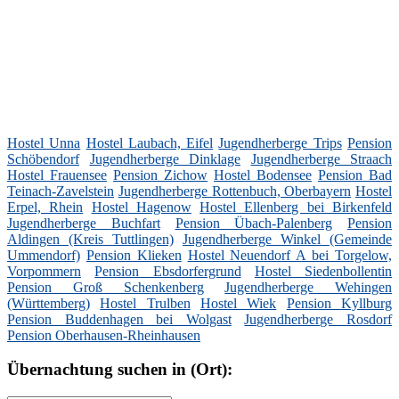
Hostel Unna
Hostel Laubach, Eifel
Jugendherberge Trips
Pension
Schöbendorf
Jugendherberge Dinklage
Jugendherberge Straach
Hostel Frauensee
Pension Zichow
Hostel Bodensee
Pension Bad
Teinach-Zavelstein
Jugendherberge Rottenbuch, Oberbayern
Hostel
Erpel, Rhein
Hostel Hagenow
Hostel Ellenberg bei Birkenfeld
Jugendherberge Buchfart
Pension Übach-Palenberg
Pension
Aldingen (Kreis Tuttlingen)
Jugendherberge Winkel (Gemeinde
Ummendorf)
Pension Klieken
Hostel Neuendorf A bei Torgelow,
Vorpommern
Pension Ebsdorfergrund
Hostel Siedenbollentin
Pension Groß Schenkenberg
Jugendherberge Wehingen
(Württemberg)
Hostel Trulben
Hostel Wiek
Pension Kyllburg
Pension Buddenhagen bei Wolgast
Jugendherberge Rosdorf
Pension Oberhausen-Rheinhausen
Übernachtung suchen in (Ort):