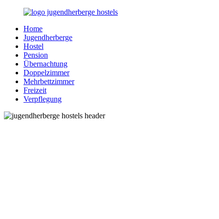
Zurück
zum
Home
Inhalt
Jugendherberge-
Reisen
Jugendherberge
Hostels.de
für
Hostel
junge
Pension
und
Übernachtung
jung
Doppelzimmer
gebliebene
Mehrbettzimmer
Menschen
Freizeit
Verpflegung