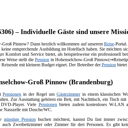
06) – Individuelle Gäste sind unsere Missi
-Groß Pinnow? Dann herzlich willkommen auf unserem
Reise
-Portal.
e keine entsprechende Ausbildung im Hotelfach haben. Sie möchten si
r Komfort und Service bietet, als beispielsweise ein professionell be
ese Weise stellt die
Pension
in Hohenselchow-Groß Pinnow(⇒Reiseti
ne Reisende mit kleinem Budget eignet. Der Betreiber der
Pension
bietet
enselchow-Groß Pinnow (Brandenburg)
ei
Pensionen
in der Regel um
Gästezimmer
in einem klassischen Wo
alten. Zur Ausstattung gehören ein Bett, mit Nachttisch, ein Tisch m
t DVD-Player. Viele
Pensionen
bieten zudem kostenloses W-LAN an
ine Nasszelle mit Dusche/WC.
ne
günstige Pension
buchen möchtest, kannst Du fast immer zwisch
 auch Zweibettzimmer oder Zimmer für drei Personen. Es gibt kei