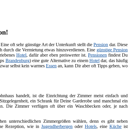
on!
 Eine oft sehr günstige Art der Unterkunft stellt die
Pension
dar. Diese
ch durch die Vermietung etwas hinzuverdienen. Eine
günstige Pension
triebenes
Hotel
, dafür aber eben preiswerter ist.
Pensionen
findest Du
pps
Brandenburg
) eine gute Alternative zu einem
Hotel
dar, das häufig
 zwar selbst kein warmes
Essen
an, kann Dir aber oft Tipps geben, wo
hnhaus handelt, ist die Einrichtung der Zimmer meist einfach und
it Sitzgelegenheit, ein Schrank für Deine Garderobe und manchmal ein
. Die Zimmer verfügen oft über ein Waschbecken oder, je nach
en unterschiedlichen Zimmergrößen wählen, denn es gibt neben
ne Rezeption, wie in
Jugendherbergen
oder
Hotels
, eine
Küche
ist