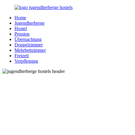
Zurück
zum
Home
Inhalt
Jugendherberge-
Reisen
Jugendherberge
Hostels.de
für
Hostel
junge
Pension
und
Übernachtung
jung
Doppelzimmer
gebliebene
Mehrbettzimmer
Menschen
Freizeit
Verpflegung