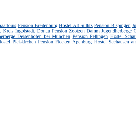
Saarlouis
Pension Breitenburg
Hostel Alt Süllitz
Pension Bispingen
J
, Kreis Ingolstadt, Donau
Pension Zootzen Damm
Jugendherberge 
herberge Deisenhofen bei München
Pension Pellingen
Hostel Schau
ostel Pleiskirchen
Pension Flecken Apenburg
Hostel Seehausen am