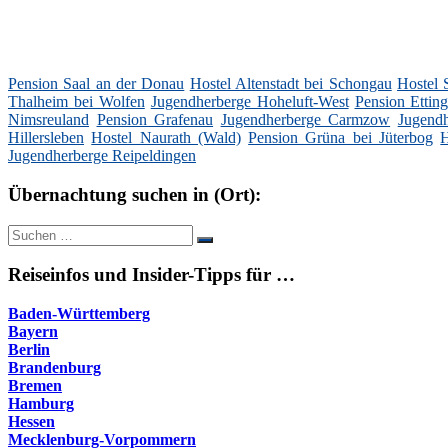
Pension Saal an der Donau
Hostel Altenstadt bei Schongau
Hostel 
Thalheim bei Wolfen
Jugendherberge Hoheluft-West
Pension Etting
Nimsreuland
Pension Grafenau
Jugendherberge Carmzow
Jugend
Hillersleben
Hostel Naurath (Wald)
Pension Grüna bei Jüterbog
H
Jugendherberge Reipeldingen
Übernachtung suchen in (Ort):
Suche
Suchen
nach:
Reiseinfos und Insider-Tipps für …
Baden-Württemberg
Bayern
Berlin
Brandenburg
Bremen
Hamburg
Hessen
Mecklenburg-Vorpommern