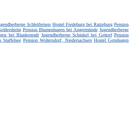
ugendherberge Schleifreisen
Hostel Fredeburg bei Ratzeburg
Pension
Geldersheim
Pension Blumenhagen bei Angermünde
Jugendherberge
ren bei Blankenrath
Jugendherberge Schinkel bei Gettorf
Pension
 Staffelsee
Pension Woltersdorf, Niedersachsen
Hostel Genshagen