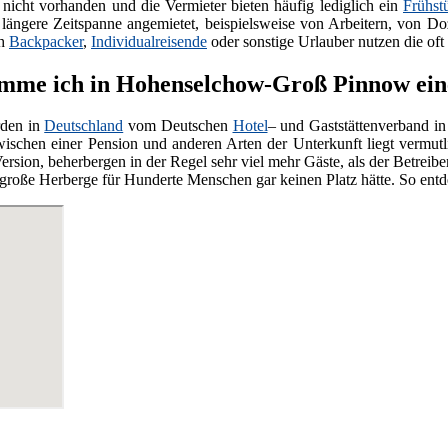
nicht vorhanden und die Vermieter bieten häufig lediglich ein
Frühst
e längere Zeitspanne angemietet, beispielsweise von Arbeitern, von Do
ch
Backpacker
,
Individualreisende
oder sonstige Urlauber nutzen die oft
me ich in Hohenselchow-Groß Pinnow eine
den in
Deutschland
vom Deutschen
Hotel
– und Gaststättenverband in
wischen einer Pension und anderen Arten der Unterkunft liegt vermut
ersion, beherbergen in der Regel sehr viel mehr Gäste, als der Betreiber
ne große Herberge für Hunderte Menschen gar keinen Platz hätte. So ent