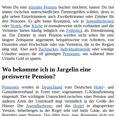
Wenn Du eine
günstige Pension
buchen möchtest, kannst Du fast
immer zwischen unterschiedlichen Zimmergrößen wählen, denn es
gibt neben Einzelzimmern auch Zweibettzimmer oder Zimmer für
drei Personen. Es gibt keine Rezeption, wie in
Jugendherbergen
oder
Hotels
, eine
Küche
ist normalerweise nicht vorhanden und die
Vermieter bieten häufig lediglich ein
Frühstück
als Dienstleistung
an. Die Zimmer in einer Pension werden nicht selten für eine
längere Zeitspanne angemietet, beispielsweise von Arbeitern, von
Dozenten einer Hochschule oder von Vertretern, die in der Region
tätig sind. Aber auch
Backpacker
,
Individualreisende
oder sonstige
Urlauber nutzen die oft günstigen
Pensionen
, um während ihres
Urlaubs Geld zu sparen.
Wo bekomme ich in Jargelin eine
preiswerte Pension?
Pensionen
werden in
Deutschland
vom Deutschen
Hotel
– und
Gaststättenverband in Form einer sogenannten G-Klassifizierung
eingestuft. Der wichtigste Unterschied zwischen einer Pension und
anderen Arten der Unterkunft liegt vermutlich in der Größe der
Häuser. Die
Jugendherberge
, und das
Hostel
in abgespeckter
Version, beherbergen in der Regel sehr viel mehr Gäste, als der
Betreiber einer Pension. Das führt dazu, dass Pensionen nicht nur