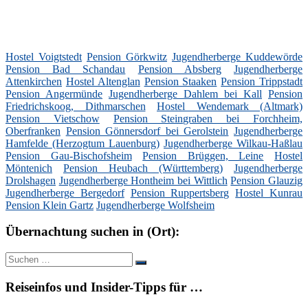
Hostel Voigtstedt
Pension Görkwitz
Jugendherberge Kuddewörde
Pension Bad Schandau
Pension Absberg
Jugendherberge
Attenkirchen
Hostel Altenglan
Pension Staaken
Pension Trippstadt
Pension Angermünde
Jugendherberge Dahlem bei Kall
Pension
Friedrichskoog, Dithmarschen
Hostel Wendemark (Altmark)
Pension Vietschow
Pension Steingraben bei Forchheim,
Oberfranken
Pension Gönnersdorf bei Gerolstein
Jugendherberge
Hamfelde (Herzogtum Lauenburg)
Jugendherberge Wilkau-Haßlau
Pension Gau-Bischofsheim
Pension Brüggen, Leine
Hostel
Möntenich
Pension Heubach (Württemberg)
Jugendherberge
Drolshagen
Jugendherberge Hontheim bei Wittlich
Pension Glauzig
Jugendherberge Bergedorf
Pension Ruppertsberg
Hostel Kunrau
Pension Klein Gartz
Jugendherberge Wolfsheim
Übernachtung suchen in (Ort):
Suche
Suchen
nach:
Reiseinfos und Insider-Tipps für …