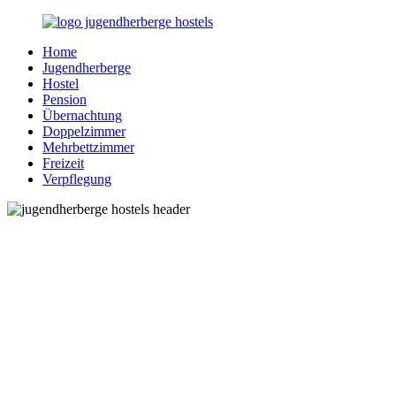
Zurück
zum
Home
Inhalt
Jugendherberge-
Reisen
Jugendherberge
Hostels.de
für
Hostel
junge
Pension
und
Übernachtung
jung
Doppelzimmer
gebliebene
Mehrbettzimmer
Menschen
Freizeit
Verpflegung