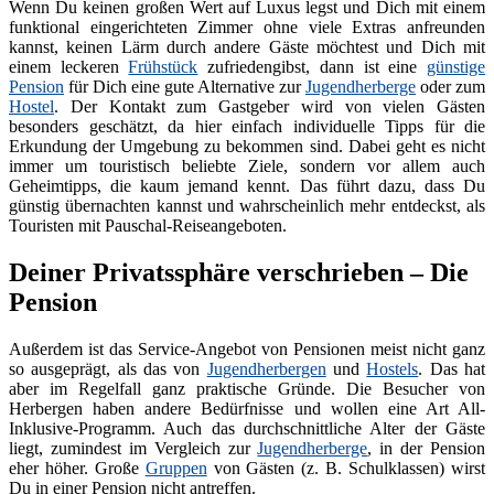
Wenn Du keinen großen Wert auf Luxus legst und Dich mit einem
funktional eingerichteten Zimmer ohne viele Extras anfreunden
kannst, keinen Lärm durch andere Gäste möchtest und Dich mit
einem leckeren
Frühstück
zufriedengibst, dann ist eine
günstige
Pension
für Dich eine gute Alternative zur
Jugendherberge
oder zum
Hostel
. Der Kontakt zum Gastgeber wird von vielen Gästen
besonders geschätzt, da hier einfach individuelle Tipps für die
Erkundung der Umgebung zu bekommen sind. Dabei geht es nicht
immer um touristisch beliebte Ziele, sondern vor allem auch
Geheimtipps, die kaum jemand kennt. Das führt dazu, dass Du
günstig übernachten kannst und wahrscheinlich mehr entdeckst, als
Touristen mit Pauschal-Reiseangeboten.
Deiner Privatssphäre verschrieben – Die
Pension
Außerdem ist das Service-Angebot von Pensionen meist nicht ganz
so ausgeprägt, als das von
Jugendherbergen
und
Hostels
. Das hat
aber im Regelfall ganz praktische Gründe. Die Besucher von
Herbergen haben andere Bedürfnisse und wollen eine Art All-
Inklusive-Programm. Auch das durchschnittliche Alter der Gäste
liegt, zumindest im Vergleich zur
Jugendherberge
, in der Pension
eher höher. Große
Gruppen
von Gästen (z. B. Schulklassen) wirst
Du in einer Pension nicht antreffen.