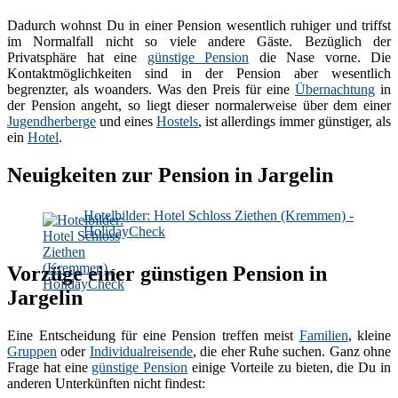
Dadurch wohnst Du in einer Pension wesentlich ruhiger und triffst
im Normalfall nicht so viele andere Gäste. Bezüglich der
Privatsphäre hat eine
günstige Pension
die Nase vorne. Die
Kontaktmöglichkeiten sind in der Pension aber wesentlich
begrenzter, als woanders. Was den Preis für eine
Übernachtung
in
der Pension angeht, so liegt dieser normalerweise über dem einer
Jugendherberge
und eines
Hostels
, ist allerdings immer günstiger, als
ein
Hotel
.
Neuigkeiten zur Pension in Jargelin
Hotelbilder: Hotel Schloss Ziethen (Kremmen) -
HolidayCheck
Vorzüge einer günstigen Pension in
Jargelin
Eine Entscheidung für eine Pension treffen meist
Familien
, kleine
Gruppen
oder
Individualreisende
, die eher Ruhe suchen. Ganz ohne
Frage hat eine
günstige Pension
einige Vorteile zu bieten, die Du in
anderen Unterkünften nicht findest: