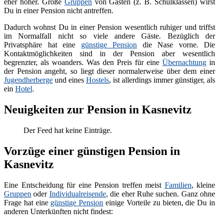
eher höher. Große
Gruppen
von Gästen (z. B. Schulklassen) wirst
Du in einer Pension nicht antreffen.
Dadurch wohnst Du in einer Pension wesentlich ruhiger und triffst
im Normalfall nicht so viele andere Gäste. Bezüglich der
Privatsphäre hat eine
günstige Pension
die Nase vorne. Die
Kontaktmöglichkeiten sind in der Pension aber wesentlich
begrenzter, als woanders. Was den Preis für eine
Übernachtung
in
der Pension angeht, so liegt dieser normalerweise über dem einer
Jugendherberge
und eines
Hostels
, ist allerdings immer günstiger, als
ein
Hotel
.
Neuigkeiten zur Pension in Kasnevitz
Der Feed hat keine Einträge.
Vorzüge einer günstigen Pension in
Kasnevitz
Eine Entscheidung für eine Pension treffen meist
Familien
, kleine
Gruppen
oder
Individualreisende
, die eher Ruhe suchen. Ganz ohne
Frage hat eine
günstige Pension
einige Vorteile zu bieten, die Du in
anderen Unterkünften nicht findest: