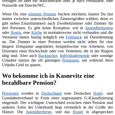
verfügen oft über ein Waschbecken oder, je nach Preisklasse, eine
Nasszelle mit Dusche/WC.
Wenn Du eine
günstige Pension
buchen möchtest, kannst Du fast
immer zwischen unterschiedlichen Zimmergrößen wählen, denn es
gibt neben Einzelzimmern auch Zweibettzimmer oder Zimmer für
drei Personen. Es gibt keine Rezeption, wie in
Jugendherbergen
oder
Hotels
, eine
Küche
ist normalerweise nicht vorhanden und die
Vermieter bieten häufig lediglich ein
Frühstück
als Dienstleistung
an. Die Zimmer in einer Pension werden nicht selten für eine
längere Zeitspanne angemietet, beispielsweise von Arbeitern, von
Dozenten einer Hochschule oder von Vertretern, die in der Region
tätig sind. Aber auch
Backpacker
,
Individualreisende
oder sonstige
Urlauber nutzen die oft günstigen
Pensionen
, um während ihres
Urlaubs Geld zu sparen.
Wo bekomme ich in Kasnevitz eine
bezahlbare Pension?
Pensionen
werden in
Deutschland
vom Deutschen
Hotel
– und
Gaststättenverband in Form einer sogenannten G-Klassifizierung
eingestuft. Der wichtigste Unterschied zwischen einer Pension und
anderen Arten der Unterkunft liegt vermutlich in der Größe der
Häuser. Die
Jugendherberge
, und das
Hostel
in abgespeckter