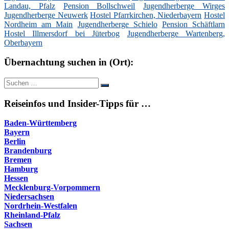
Landau, Pfalz
Pension Bollschweil
Jugendherberge Wirges
Jugendherberge Neuwerk
Hostel Pfarrkirchen, Niederbayern
Hostel
Nordheim am Main
Jugendherberge Schielo
Pension Schäftlarn
Hostel Illmersdorf bei Jüterbog
Jugendherberge Wartenberg,
Oberbayern
Übernachtung suchen in (Ort):
Suche
Suchen
nach:
Reiseinfos und Insider-Tipps für …
Baden-Württemberg
Bayern
Berlin
Brandenburg
Bremen
Hamburg
Hessen
Mecklenburg-Vorpommern
Niedersachsen
Nordrhein-Westfalen
Rheinland-Pfalz
Sachsen