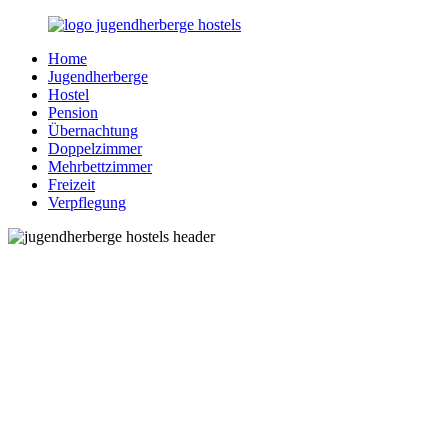
Zurück
zum
Home
Inhalt
Jugendherberge-
Reisen
Jugendherberge
Hostels.de
für
Hostel
junge
Pension
und
Übernachtung
jung
Doppelzimmer
gebliebene
Mehrbettzimmer
Menschen
Freizeit
Verpflegung