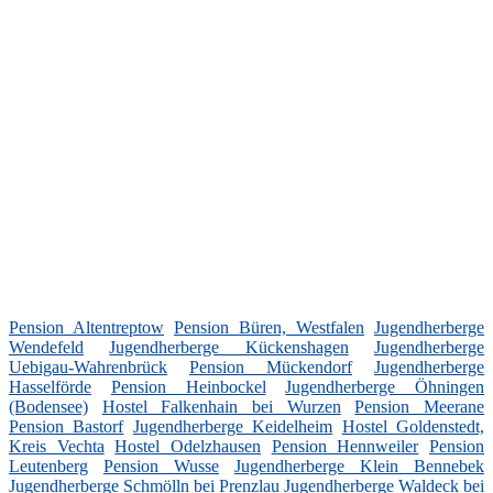
Pension Altentreptow
Pension Büren, Westfalen
Jugendherberge
Wendefeld
Jugendherberge Kückenshagen
Jugendherberge
Uebigau-Wahrenbrück
Pension Mückendorf
Jugendherberge
Hasselförde
Pension Heinbockel
Jugendherberge Öhningen
(Bodensee)
Hostel Falkenhain bei Wurzen
Pension Meerane
Pension Bastorf
Jugendherberge Keidelheim
Hostel Goldenstedt,
Kreis Vechta
Hostel Odelzhausen
Pension Hennweiler
Pension
Leutenberg
Pension Wusse
Jugendherberge Klein Bennebek
Jugendherberge Schmölln bei Prenzlau
Jugendherberge Waldeck bei