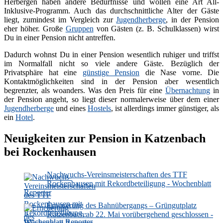
Herbergen haben andere Bedürfnisse und wollen eine Art All-
Inklusive-Programm. Auch das durchschnittliche Alter der Gäste
liegt, zumindest im Vergleich zur
Jugendherberge
, in der Pension
eher höher. Große
Gruppen
von Gästen (z. B. Schulklassen) wirst
Du in einer Pension nicht antreffen.
Dadurch wohnst Du in einer Pension wesentlich ruhiger und triffst
im Normalfall nicht so viele andere Gäste. Bezüglich der
Privatsphäre hat eine
günstige Pension
die Nase vorne. Die
Kontaktmöglichkeiten sind in der Pension aber wesentlich
begrenzter, als woanders. Was den Preis für eine
Übernachtung
in
der Pension angeht, so liegt dieser normalerweise über dem einer
Jugendherberge
und eines
Hostels
, ist allerdings immer günstiger, als
ein
Hotel
.
Neuigkeiten zur Pension in Katzenbach
bei Rockenhausen
Nachwuchs-Vereinsmeisterschaften des TTF
Rockenhausen mit Rekordbeteiligung - Wochenblatt
Reporter
Erneuerung des Bahnübergangs – Grüngutplatz
Katzenbach ab 22. Mai vorübergehend geschlossen -