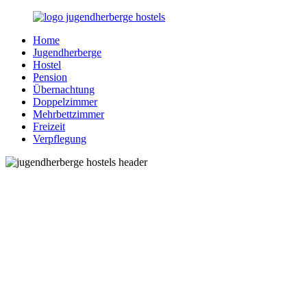
Zurück
zum
Home
Inhalt
Jugendherberge-
Reisen
Jugendherberge
Hostels.de
für
Hostel
junge
Pension
und
Übernachtung
jung
Doppelzimmer
gebliebene
Mehrbettzimmer
Menschen
Freizeit
Verpflegung