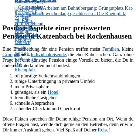
Wochenblatt Reporter
Wegen Ar­bei­ten am Bahn­über­gang: Grün­gut­platz Kat­
zen­bach wo­chen­lang ge­schlos­sen - Die Rheinpfalz
Positive Aspekte einer preiswerten
Pension in Katzenbach bei Rockenhausen
Eine Entscheidung für eine Pension treffen meist
Familien
, kleine
Gruppen
oder
Individualreisende
, die eher Ruhe suchen. Ganz ohne
Frage hat eine günstige Pension einige Vorteile zu bieten, die Du in
anderen Unterkünften nicht findest:
oft günstige Verkehrsanbindungen
ruhige Unterbringung in privatem Umfeld
mehr Privatsphäre
günstiger, als ein
Hotel
freundliche Gastgeber
schnelle Absprachen
schneller Check-in und Check-out
Diese Fakten sprechen für Deine ruhige Pension am Ort. Wenn du
offene Fragen hast, wende dich gerne an den Betreiber, denn er wird
Dir immer Auskunft geben. Viel Spaß auf Deiner
Reise
!