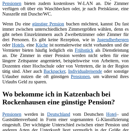
Pensionen
bieten zudem kostenloses W-LAN an. Die Zimmer
verfügen oft über ein Waschbecken oder, je nach Preisklasse, eine
Nasszelle mit Dusche/WC.
Wenn Du eine
günstige Pension
buchen möchtest, kannst Du fast
immer zwischen unterschiedlichen Zimmergrößen wählen, denn es
gibt neben Einzelzimmern auch Zweibettzimmer oder Zimmer für
drei Personen. Es gibt keine Rezeption, wie in
Jugendherbergen
oder
Hotels
, eine
Küche
ist normalerweise nicht vorhanden und die
Vermieter bieten häufig lediglich ein
Frühstück
als Dienstleistung
an. Die Zimmer in einer Pension werden nicht selten für eine
längere Zeitspanne angemietet, beispielsweise von Arbeitern, von
Dozenten einer Hochschule oder von Vertretern, die in der Region
tätig sind. Aber auch
Backpacker
,
Individualreisende
oder sonstige
Urlauber nutzen die oft günstigen
Pensionen
, um während ihres
Urlaubs Geld zu sparen.
Wo bekomme ich in Katzenbach bei
Rockenhausen eine günstige Pension?
Pensionen
werden in
Deutschland
vom Deutschen
Hotel
– und
Gaststättenverband in Form einer sogenannten G-Klassifizierung
eingestuft. Der wichtigste Unterschied zwischen einer Pension und
anderen Arten der Unterkunft liegt vermutlich in der Größe der