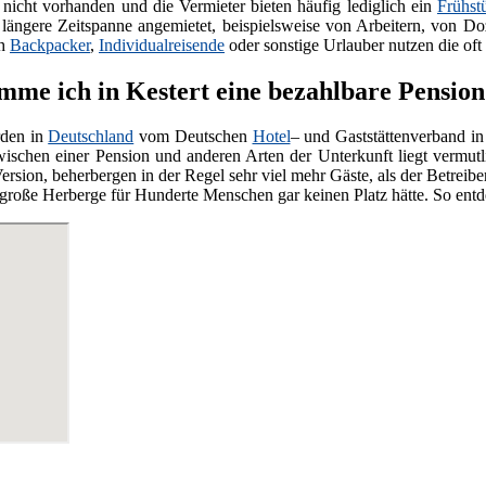
nicht vorhanden und die Vermieter bieten häufig lediglich ein
Frühst
e längere Zeitspanne angemietet, beispielsweise von Arbeitern, von Do
ch
Backpacker
,
Individualreisende
oder sonstige Urlauber nutzen die oft
me ich in Kestert eine bezahlbare Pension
den in
Deutschland
vom Deutschen
Hotel
– und Gaststättenverband in
wischen einer Pension und anderen Arten der Unterkunft liegt vermut
ersion, beherbergen in der Regel sehr viel mehr Gäste, als der Betreiber
ne große Herberge für Hunderte Menschen gar keinen Platz hätte. So ent