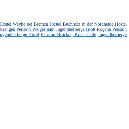
Hostel Weyhe bei Bremen
Hostel Buchholz in der Nordheide
Hostel
 Krangen
Pension Welgesheim
Jugendherberge Groß Rogahn
Pension
Jugendherberge Firrel
Pension Bröckel, Kreis Celle
Jugendherberge