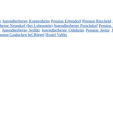
z
Jugendherberge Kuppenheim
Pension Erbendorf
Pension Rüscheid
berge Neundorf (bei Lobenstein)
Jugendherberge Porschdorf
Pension
n
Jugendherberge Sedlitz
Jugendherberge Odisheim
Pension Jeetze
nsion Graitschen bei Bürgel
Hostel Valfitz