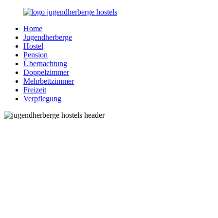
Zurück
zum
Home
Inhalt
Jugendherberge-
Reisen
Jugendherberge
Hostels.de
für
Hostel
junge
Pension
und
Übernachtung
jung
Doppelzimmer
gebliebene
Mehrbettzimmer
Menschen
Freizeit
Verpflegung