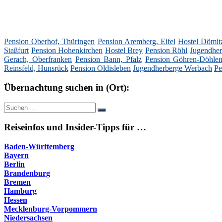
Pension Oberhof, Thüringen
Pension Aremberg, Eifel
Hostel Dömit
Staßfurt
Pension Hohenkirchen
Hostel Brey
Pension Röhl
Jugendher
Gerach, Oberfranken
Pension Bann, Pfalz
Pension Göhren-Döhle
Reinsfeld, Hunsrück
Pension Oldisleben
Jugendherberge Werbach
Pe
Übernachtung suchen in (Ort):
Suche
Suchen
nach:
Reiseinfos und Insider-Tipps für …
Baden-Württemberg
Bayern
Berlin
Brandenburg
Bremen
Hamburg
Hessen
Mecklenburg-Vorpommern
Niedersachsen