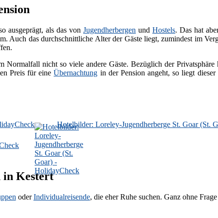
ension
so ausgeprägt, als das von
Jugendherbergen
und
Hostels
. Das hat ab
. Auch das durchschnittliche Alter der Gäste liegt, zumindest im Ver
fen.
m Normalfall nicht so viele andere Gäste. Bezüglich der Privatsphäre
en Preis für eine
Übernachtung
in der Pension angeht, so liegt diese
olidayCheck
Hotelbilder: Loreley-Jugendherberge St. Goar (St. 
yCheck
 in Kestert
uppen
oder
Individualreisende
, die eher Ruhe suchen. Ganz ohne Frage