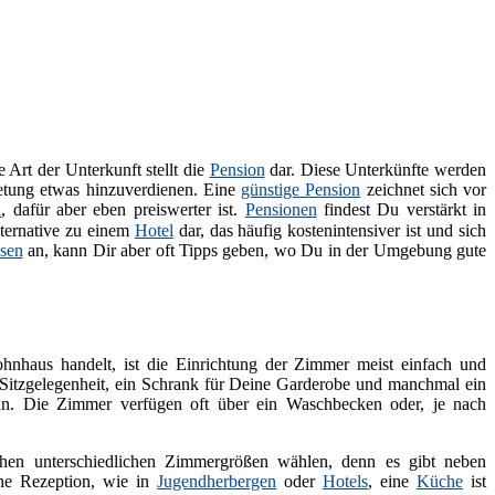
e Art der Unterkunft stellt die
Pension
dar. Diese Unterkünfte werden
ietung etwas hinzuverdienen. Eine
günstige Pension
zeichnet sich vor
l
, dafür aber eben preiswerter ist.
Pensionen
findest Du verstärkt in
lternative zu einem
Hotel
dar, das häufig kostenintensiver ist und sich
sen
an, kann Dir aber oft Tipps geben, wo Du in der Umgebung gute
hnhaus handelt, ist die Einrichtung der Zimmer meist einfach und
it Sitzgelegenheit, ein Schrank für Deine Garderobe und manchmal ein
. Die Zimmer verfügen oft über ein Waschbecken oder, je nach
en unterschiedlichen Zimmergrößen wählen, denn es gibt neben
ne Rezeption, wie in
Jugendherbergen
oder
Hotels
, eine
Küche
ist