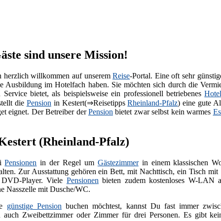
Gäste sind unsere Mission!
n herzlich willkommen auf unserem
Reise
-Portal. Eine oft sehr günstig
nde Ausbildung im Hotelfach haben. Sie möchten sich durch die Verm
rvice bietet, als beispielsweise ein professionell betriebenes
Hote
tellt die
Pension
in Kestert(⇒Reisetipps
Rheinland-Pfalz
) eine gute A
et eignet. Der Betreiber der
Pension
bietet zwar selbst kein warmes
Es
Kestert (Rheinland-Pfalz)
ei
Pensionen
in der Regel um
Gästezimmer
in einem klassischen Wo
alten. Zur Ausstattung gehören ein Bett, mit Nachttisch, ein Tisch m
t DVD-Player. Viele
Pensionen
bieten zudem kostenloses W-LAN an
ine Nasszelle mit Dusche/WC.
ne
günstige Pension
buchen möchtest, kannst Du fast immer zwisch
 auch Zweibettzimmer oder Zimmer für drei Personen. Es gibt kei