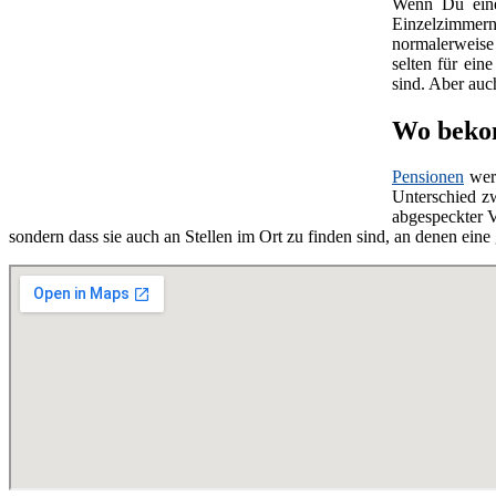
Wenn Du ei
Einzelzimmern
normalerweise 
selten für ein
sind. Aber au
Wo bekom
Pensionen
wer
Unterschied z
abgespeckter V
sondern dass sie auch an Stellen im Ort zu finden sind, an denen ei