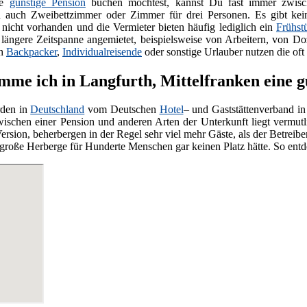
ne
günstige Pension
buchen möchtest, kannst Du fast immer zwisch
 auch Zweibettzimmer oder Zimmer für drei Personen. Es gibt kei
nicht vorhanden und die Vermieter bieten häufig lediglich ein
Frühst
e längere Zeitspanne angemietet, beispielsweise von Arbeitern, von Do
ch
Backpacker
,
Individualreisende
oder sonstige Urlauber nutzen die oft
me ich in Langfurth, Mittelfranken eine g
den in
Deutschland
vom Deutschen
Hotel
– und Gaststättenverband in
wischen einer Pension und anderen Arten der Unterkunft liegt vermut
ersion, beherbergen in der Regel sehr viel mehr Gäste, als der Betreiber
ne große Herberge für Hunderte Menschen gar keinen Platz hätte. So ent