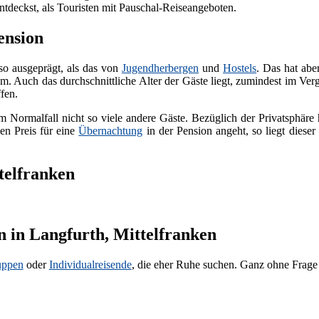
tdeckst, als Touristen mit Pauschal-Reiseangeboten.
ension
so ausgeprägt, als das von
Jugendherbergen
und
Hostels
. Das hat ab
. Auch das durchschnittliche Alter der Gäste liegt, zumindest im Ver
fen.
m Normalfall nicht so viele andere Gäste. Bezüglich der Privatsphäre
en Preis für eine
Übernachtung
in der Pension angeht, so liegt diese
telfranken
n in Langfurth, Mittelfranken
uppen
oder
Individualreisende
, die eher Ruhe suchen. Ganz ohne Frage h