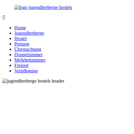
Zurück
zum
Inhalt
Jugendherberge-
Reisen
Hostels.de
für
Home
junge
Jugendherberge
und
Hostel
jung
Pension
gebliebene
Übernachtung
Menschen
Doppelzimmer
Mehrbettzimmer
Freizeit
Verpflegung