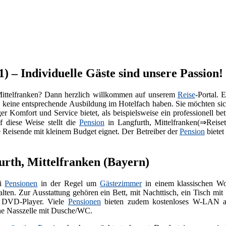
) – Individuelle Gäste sind unsere Passion!
Mittelfranken? Dann herzlich willkommen auf unserem
Reise
-Portal. 
e keine entsprechende Ausbildung im Hotelfach haben. Sie möchten si
r Komfort und Service bietet, als beispielsweise ein professionell be
f diese Weise stellt die
Pension
in Langfurth, Mittelfranken(⇒Reise
ne Reisende mit kleinem Budget eignet. Der Betreiber der
Pension
bietet
urth, Mittelfranken (Bayern)
ei
Pensionen
in der Regel um
Gästezimmer
in einem klassischen Wo
alten. Zur Ausstattung gehören ein Bett, mit Nachttisch, ein Tisch m
t DVD-Player. Viele
Pensionen
bieten zudem kostenloses W-LAN an
ine Nasszelle mit Dusche/WC.