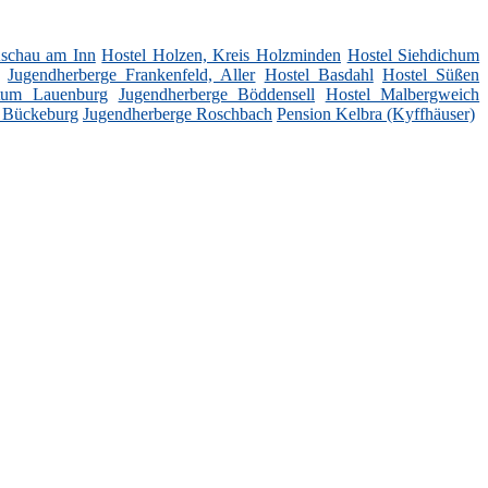
Aschau am Inn
Hostel Holzen, Kreis Holzminden
Hostel Siehdichum
Jugendherberge Frankenfeld, Aller
Hostel Basdahl
Hostel Süßen
gtum Lauenburg
Jugendherberge Böddensell
Hostel Malbergweich
 Bückeburg
Jugendherberge Roschbach
Pension Kelbra (Kyffhäuser)