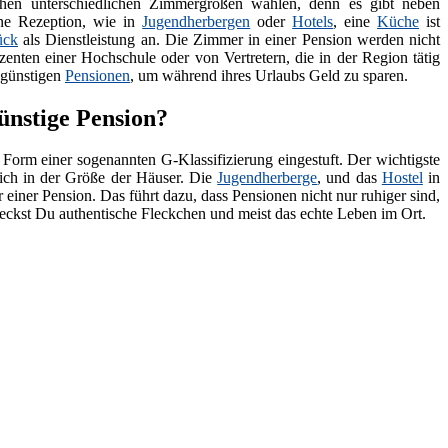
en unterschiedlichen Zimmergrößen wählen, denn es gibt neben
ne Rezeption, wie in
Jugendherbergen
oder
Hotels
, eine
Küche
ist
ück
als Dienstleistung an. Die Zimmer in einer Pension werden nicht
zenten einer Hochschule oder von Vertretern, die in der Region tätig
 günstigen
Pensionen
, um während ihres Urlaubs Geld zu sparen.
ünstige Pension?
 Form einer sogenannten G-Klassifizierung eingestuft. Der wichtigste
lich in der Größe der Häuser. Die
Jugendherberge
, und das
Hostel
in
 einer Pension. Das führt dazu, dass Pensionen nicht nur ruhiger sind,
deckst Du authentische Fleckchen und meist das echte Leben im Ort.