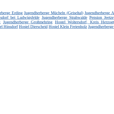
rberge Erding
Jugendherberge Mücheln (Geiseltal)
Jugendherberge 
sdorf bei Ludwigsfelde
Jugendherberge Strahwalde
Pension Jeetze
z
Jugendherberge Großmehring
Hostel Woltersdorf, Kreis Herzo
el Hinsdorf
Hostel Dierscheid
Hostel Klein Freienholz
Jugendherberge