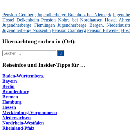
Pension Geraberg
Jugendherberge Buchholz bei Niemegk
Jugendhe
Hostel Delkenheim
Pension Nohra bei Nordhausen
Hostel Ahren
Jugendherberge Flemlingen
Jugendherberge Bergen, Niederlausit
Jugendherberge Nossentin
Pension Cramberg
Pension Erfweiler
Host
Übernachtung suchen in (Ort):
Suche
Suchen
nach:
Reiseinfos und Insider-Tipps für …
Baden-Württemberg
Bayern
Berlin
Brandenburg
Bremen
Hamburg
Hessen
Mecklenburg-Vorpommern
Niedersachsen
Nordrhein-Westfalen
Rheinland-Pfalz