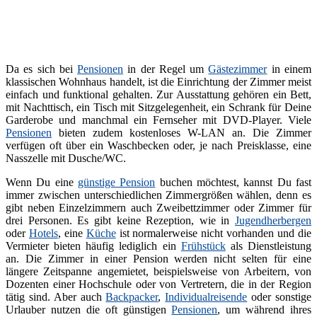
Da es sich bei
Pensionen
in der Regel um
Gästezimmer
in einem
klassischen Wohnhaus handelt, ist die Einrichtung der Zimmer meist
einfach und funktional gehalten. Zur Ausstattung gehören ein Bett,
mit Nachttisch, ein Tisch mit Sitzgelegenheit, ein Schrank für Deine
Garderobe und manchmal ein Fernseher mit DVD-Player. Viele
Pensionen
bieten zudem kostenloses W-LAN an. Die Zimmer
verfügen oft über ein Waschbecken oder, je nach Preisklasse, eine
Nasszelle mit Dusche/WC.
Wenn Du eine
günstige Pension
buchen möchtest, kannst Du fast
immer zwischen unterschiedlichen Zimmergrößen wählen, denn es
gibt neben Einzelzimmern auch Zweibettzimmer oder Zimmer für
drei Personen. Es gibt keine Rezeption, wie in
Jugendherbergen
oder
Hotels
, eine
Küche
ist normalerweise nicht vorhanden und die
Vermieter bieten häufig lediglich ein
Frühstück
als Dienstleistung
an. Die Zimmer in einer Pension werden nicht selten für eine
längere Zeitspanne angemietet, beispielsweise von Arbeitern, von
Dozenten einer Hochschule oder von Vertretern, die in der Region
tätig sind. Aber auch
Backpacker
,
Individualreisende
oder sonstige
Urlauber nutzen die oft günstigen
Pensionen
, um während ihres