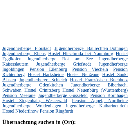
Jugendherberge Florstadt
Jugendherberge Ballrechten-Dottingen
Jugendherberge Rhens
Hostel Hirschroda bei Naumburg
Hostel
Egglkofen
Jugendherberge Rot am See
Jugendherberge
Kaiserslautern
Jugendherberge Griefstedt
Jugendherberge
Ingoldingen
Pension Eilenburg
Pension Viecheln
Pension
Richtenberg
Hostel Harksheide
Hostel Neißeaue
Hostel Sankt
Blasien
Jugendherberge Schleich
Hostel Französisch Buchholz
Jugendherberge Odenkirchen
Jugendherberge Biberbach,
Schwaben
Hostel Crinitzberg
Hostel Neuenbürg (Württemberg)
Pension Meerane
Jugendherberge Güssefeld
Pension Bornhagen
Hostel Ziegenhain, Westerwald
Pension Appel, Nordheide
Jugendherberge Wredenhagen
Jugendherberge Katharinenrieth
Hostel Niederfinow
Pension Ringfurth
Übernachtung suchen in (Ort):