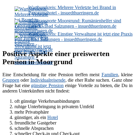
Wartburgkreis: Mehrere Verletzte bei Brand in
Panoramahotel - insuedthueringen.de
Hilfstransporte Moorgrund: Rumänienhelfer sind
zurück - Bad Salzungen - insuedthueringen.de
Wartburgkreis: Einstige Verwaltung ist jetzt eine Praxis
- Bad Salzungen - insuedthueringen.de
Positive Aspekte einer preiswerten
Pension in Moorgrund
Eine Entscheidung für eine Pension treffen meist
Familien
, kleine
Gruppen
oder
Individualreisende
, die eher Ruhe suchen. Ganz ohne
Frage hat eine
günstige Pension
einige Vorteile zu bieten, die Du in
anderen Unterkünften nicht findest:
oft günstige Verkehrsanbindungen
ruhige Unterbringung in privatem Umfeld
mehr Privatsphäre
günstiger, als ein
Hotel
freundliche Gastgeber
schnelle Absprachen
schneller Check-in und Check-out