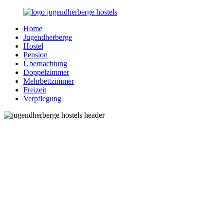
Zurück
zum
Home
Inhalt
Jugendherberge-
Reisen
Jugendherberge
Hostels.de
für
Hostel
junge
Pension
und
Übernachtung
jung
Doppelzimmer
gebliebene
Mehrbettzimmer
Menschen
Freizeit
Verpflegung