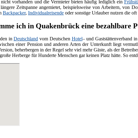
nicht vorhanden und die Vermieter bieten häufig lediglich ein
Frühst
e längere Zeitspanne angemietet, beispielsweise von Arbeitern, von Do
ch
Backpacker
,
Individualreisende
oder sonstige Urlauber nutzen die oft
me ich in Quakenbrück eine bezahlbare P
den in
Deutschland
vom Deutschen
Hotel
– und Gaststättenverband in
wischen einer Pension und anderen Arten der Unterkunft liegt vermut
ersion, beherbergen in der Regel sehr viel mehr Gäste, als der Betreiber
ne große Herberge für Hunderte Menschen gar keinen Platz hätte. So ent