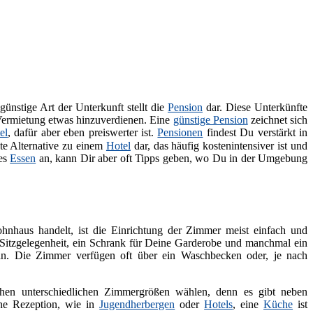
 günstige Art der Unterkunft stellt die
Pension
dar. Diese Unterkünfte
 Vermietung etwas hinzuverdienen. Eine
günstige Pension
zeichnet sich
el
, dafür aber eben preiswerter ist.
Pensionen
findest Du verstärkt in
ute Alternative zu einem
Hotel
dar, das häufig kostenintensiver ist und
mes
Essen
an, kann Dir aber oft Tipps geben, wo Du in der Umgebung
hnhaus handelt, ist die Einrichtung der Zimmer meist einfach und
it Sitzgelegenheit, ein Schrank für Deine Garderobe und manchmal ein
. Die Zimmer verfügen oft über ein Waschbecken oder, je nach
en unterschiedlichen Zimmergrößen wählen, denn es gibt neben
ne Rezeption, wie in
Jugendherbergen
oder
Hotels
, eine
Küche
ist