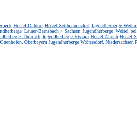
erbeck
Hostel Daldorf
Hostel Seifhennersdorf
Jugendherberge Weilim
ndherberge Lauter-Bernsbach / Sachsen
Jugendherberge Weisel be
ndherberge Thörnich
Jugendherberge Vissum
Hostel Altrich
Hostel S
 Ottenhofen, Oberbayern
Jugendherberge Woltersdorf, Niedersachsen