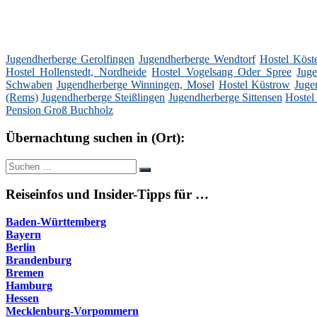
Jugendherberge Gerolfingen
Jugendherberge Wendtorf
Hostel Köst
Hostel Hollenstedt, Nordheide
Hostel Vogelsang Oder Spree
Juge
Schwaben
Jugendherberge Winningen, Mosel
Hostel Küstrow
Juge
(Rems)
Jugendherberge Steißlingen
Jugendherberge Sittensen
Hostel
Pension Groß Buchholz
Übernachtung suchen in (Ort):
Suche
Suchen
nach:
Reiseinfos und Insider-Tipps für …
Baden-Württemberg
Bayern
Berlin
Brandenburg
Bremen
Hamburg
Hessen
Mecklenburg-Vorpommern