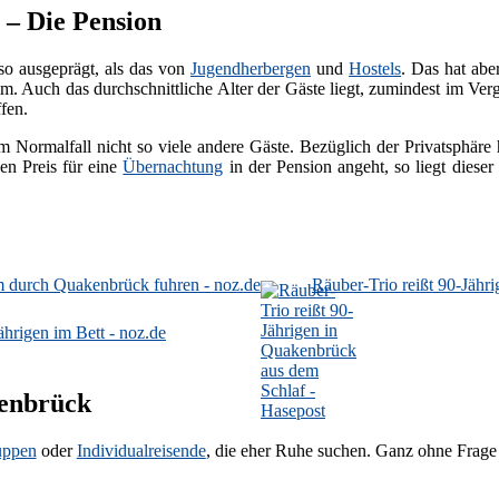
 – Die Pension
so ausgeprägt, als das von
Jugendherbergen
und
Hostels
. Das hat ab
. Auch das durchschnittliche Alter der Gäste liegt, zumindest im Ver
fen.
m Normalfall nicht so viele andere Gäste. Bezüglich der Privatsphäre
en Preis für eine
Übernachtung
in der Pension angeht, so liegt diese
m durch Quakenbrück fuhren - noz.de
Räuber-Trio reißt 90-Jähr
hrigen im Bett - noz.de
kenbrück
uppen
oder
Individualreisende
, die eher Ruhe suchen. Ganz ohne Frage