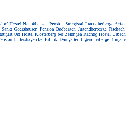
dorf
Hostel Neunkhausen
Pension Striegistal
Jugendherberge Seisla
i Sankt Goarshausen
Pension Badbergen
Jugendherberge Fischach,
tuttgart-Ost
Hostel Klosterberg bei Zeltingen-Rachtig
Hostel Urbach
Pension Lüdershagen bei Ribnitz-Damgarten
Jugendherberge Brinjahe