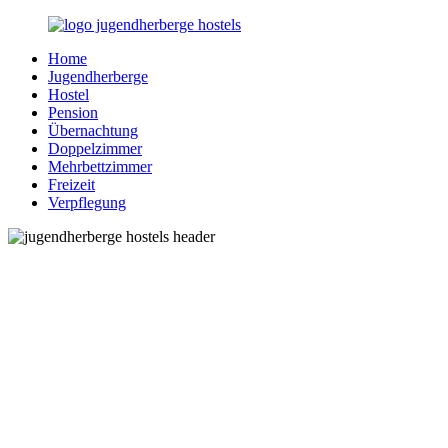
Zurück
zum
Home
Inhalt
Jugendherberge-
Reisen
Jugendherberge
Hostels.de
für
Hostel
junge
Pension
und
Übernachtung
jung
Doppelzimmer
gebliebene
Mehrbettzimmer
Menschen
Freizeit
Verpflegung