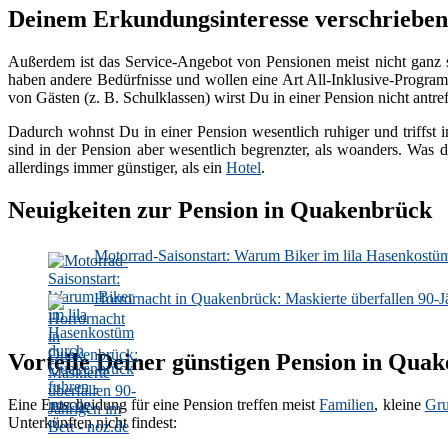
Deinem Erkundungsinteresse verschrieben
Außerdem ist das Service-Angebot von Pensionen meist nicht ganz 
haben andere Bedürfnisse und wollen eine Art All-Inklusive-Programm
von Gästen (z. B. Schulklassen) wirst Du in einer Pension nicht antref
Dadurch wohnst Du in einer Pension wesentlich ruhiger und triffst i
sind in der Pension aber wesentlich begrenzter, als woanders. Was d
allerdings immer günstiger, als ein
Hotel
.
Neuigkeiten zur Pension in Quakenbrück
Motorrad-Saisonstart: Warum Biker im lila Hasenkostü
Horrornacht in Quakenbrück: Maskierte überfallen 90-Jä
Vorteile Deiner günstigen Pension in Qua
Eine Entscheidung für eine Pension treffen meist
Familien
, kleine
Gr
Unterkünften nicht findest: