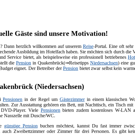
elle Gäste sind unsere Motivation!
? Dann herzlich willkommen auf unserem
Reise
-Portal. Eine oft sehr
prechende Ausbildung im Hotelfach haben. Sie möchten sich durch die
 Service bietet, als beispielsweise ein professionell betriebenes
Hot
tellt die
Pension
in Quakenbrück(⇒Reisetipps
Niedersachsen
) eine g
Budget eignet. Der Betreiber der
Pension
bietet zwar selbst kein war
uakenbrück (Niedersachsen)
ei
Pensionen
in der Regel um
Gästezimmer
in einem klassischen Wo
alten. Zur Ausstattung gehören ein Bett, mit Nachttisch, ein Tisch m
t DVD-Player. Viele
Pensionen
bieten zudem kostenloses W-LAN an
ine Nasszelle mit Dusche/WC.
ne
günstige Pension
buchen möchtest, kannst Du fast immer zwisch
 auch Zweibettzimmer oder Zimmer für drei Personen. Es gibt kei