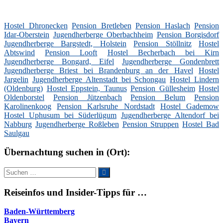
Hostel Dhronecken
Pension Bretleben
Pension Haslach
Pension
Idar-Oberstein
Jugendherberge Oberbachheim
Pension Borgisdorf
Jugendherberge Bargstedt, Holstein
Pension Stöllnitz
Hostel
Abtswind
Pension Looft
Hostel Becherbach bei Kirn
Jugendherberge Bongard, Eifel
Jugendherberge Gondenbrett
Jugendherberge Briest bei Brandenburg an der Havel
Hostel
Jargelin
Jugendherberge Altenstadt bei Schongau
Hostel Lindern
(Oldenburg)
Hostel Eppstein, Taunus
Pension Güllesheim
Hostel
Oldenborstel
Pension Jützenbach
Pension Belum
Pension
Karolinenkoog
Pension Karlsruhe Nordstadt
Hostel Gademow
Hostel Uphusum bei Süderlügum
Jugendherberge Altendorf bei
Nabburg
Jugendherberge Roßleben
Pension Struppen
Hostel Bad
Saulgau
Übernachtung suchen in (Ort):
Suche
Suchen
nach:
Reiseinfos und Insider-Tipps für …
Baden-Württemberg
Bayern