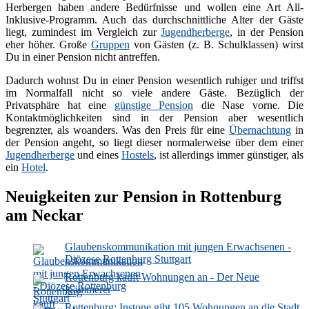
Herbergen haben andere Bedürfnisse und wollen eine Art All-
Inklusive-Programm. Auch das durchschnittliche Alter der Gäste
liegt, zumindest im Vergleich zur
Jugendherberge
, in der Pension
eher höher. Große
Gruppen
von Gästen (z. B. Schulklassen) wirst
Du in einer Pension nicht antreffen.
Dadurch wohnst Du in einer Pension wesentlich ruhiger und triffst
im Normalfall nicht so viele andere Gäste. Bezüglich der
Privatsphäre hat eine
günstige Pension
die Nase vorne. Die
Kontaktmöglichkeiten sind in der Pension aber wesentlich
begrenzter, als woanders. Was den Preis für eine
Übernachtung
in
der Pension angeht, so liegt dieser normalerweise über dem einer
Jugendherberge
und eines
Hostels
, ist allerdings immer günstiger, als
ein
Hotel
.
Neuigkeiten zur Pension in Rottenburg
am Neckar
Glaubenskommunikation mit jungen Erwachsenen -
Diözese Rottenburg Stuttgart
Rottenburg kauft Wohnungen an - Der Neue
Kämmerer
Rottenburg: Instone gibt 105 Wohnungen an die Stadt