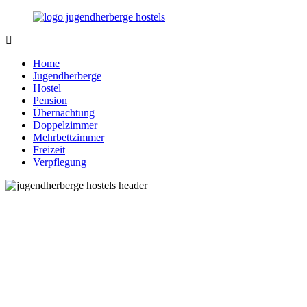
Zurück
zum
Inhalt
Jugendherberge-
Reisen
Hostels.de
für
Home
junge
Jugendherberge
und
Hostel
jung
Pension
gebliebene
Übernachtung
Menschen
Doppelzimmer
Mehrbettzimmer
Freizeit
Verpflegung