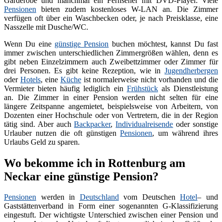
Garderobe und manchmal ein Fernseher mit DVD-Player. Viele
Pensionen
bieten zudem kostenloses W-LAN an. Die Zimmer
verfügen oft über ein Waschbecken oder, je nach Preisklasse, eine
Nasszelle mit Dusche/WC.
Wenn Du eine
günstige Pension
buchen möchtest, kannst Du fast
immer zwischen unterschiedlichen Zimmergrößen wählen, denn es
gibt neben Einzelzimmern auch Zweibettzimmer oder Zimmer für
drei Personen. Es gibt keine Rezeption, wie in
Jugendherbergen
oder
Hotels
, eine
Küche
ist normalerweise nicht vorhanden und die
Vermieter bieten häufig lediglich ein
Frühstück
als Dienstleistung
an. Die Zimmer in einer Pension werden nicht selten für eine
längere Zeitspanne angemietet, beispielsweise von Arbeitern, von
Dozenten einer Hochschule oder von Vertretern, die in der Region
tätig sind. Aber auch
Backpacker
,
Individualreisende
oder sonstige
Urlauber nutzen die oft günstigen
Pensionen
, um während ihres
Urlaubs Geld zu sparen.
Wo bekomme ich in Rottenburg am
Neckar eine günstige Pension?
Pensionen
werden in
Deutschland
vom Deutschen
Hotel
– und
Gaststättenverband in Form einer sogenannten G-Klassifizierung
eingestuft. Der wichtigste Unterschied zwischen einer Pension und