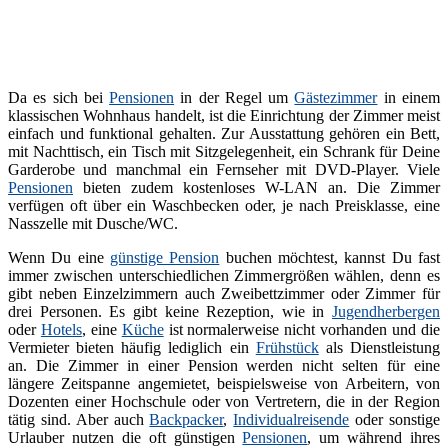
Da es sich bei
Pensionen
in der Regel um
Gästezimmer
in einem
klassischen Wohnhaus handelt, ist die Einrichtung der Zimmer meist
einfach und funktional gehalten. Zur Ausstattung gehören ein Bett,
mit Nachttisch, ein Tisch mit Sitzgelegenheit, ein Schrank für Deine
Garderobe und manchmal ein Fernseher mit DVD-Player. Viele
Pensionen
bieten zudem kostenloses W-LAN an. Die Zimmer
verfügen oft über ein Waschbecken oder, je nach Preisklasse, eine
Nasszelle mit Dusche/WC.
Wenn Du eine
günstige Pension
buchen möchtest, kannst Du fast
immer zwischen unterschiedlichen Zimmergrößen wählen, denn es
gibt neben Einzelzimmern auch Zweibettzimmer oder Zimmer für
drei Personen. Es gibt keine Rezeption, wie in
Jugendherbergen
oder
Hotels
, eine
Küche
ist normalerweise nicht vorhanden und die
Vermieter bieten häufig lediglich ein
Frühstück
als Dienstleistung
an. Die Zimmer in einer Pension werden nicht selten für eine
längere Zeitspanne angemietet, beispielsweise von Arbeitern, von
Dozenten einer Hochschule oder von Vertretern, die in der Region
tätig sind. Aber auch
Backpacker
,
Individualreisende
oder sonstige
Urlauber nutzen die oft günstigen
Pensionen
, um während ihres