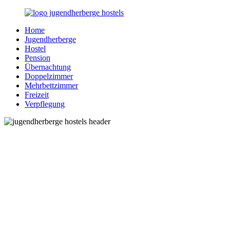
Zurück
zum
Home
Inhalt
Jugendherberge-
Reisen
Jugendherberge
Hostels.de
für
Hostel
junge
Pension
und
Übernachtung
jung
Doppelzimmer
gebliebene
Mehrbettzimmer
Menschen
Freizeit
Verpflegung