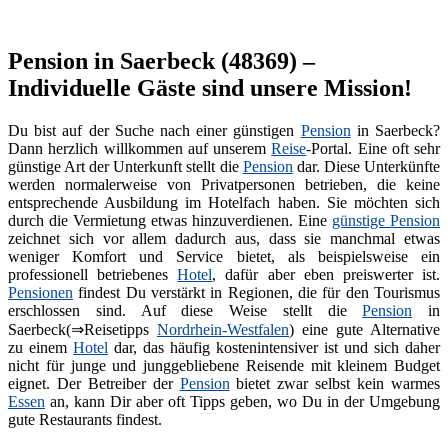
Pension in Saerbeck (48369) –
Individuelle Gäste sind unsere Mission!
Du bist auf der Suche nach einer günstigen
Pension
in Saerbeck?
Dann herzlich willkommen auf unserem
Reise
-Portal. Eine oft sehr
günstige Art der Unterkunft stellt die
Pension
dar. Diese Unterkünfte
werden normalerweise von Privatpersonen betrieben, die keine
entsprechende Ausbildung im Hotelfach haben. Sie möchten sich
durch die Vermietung etwas hinzuverdienen. Eine
günstige Pension
zeichnet sich vor allem dadurch aus, dass sie manchmal etwas
weniger Komfort und Service bietet, als beispielsweise ein
professionell betriebenes
Hotel
, dafür aber eben preiswerter ist.
Pensionen
findest Du verstärkt in Regionen, die für den Tourismus
erschlossen sind. Auf diese Weise stellt die
Pension
in
Saerbeck(⇒Reisetipps
Nordrhein-Westfalen
) eine gute Alternative
zu einem
Hotel
dar, das häufig kostenintensiver ist und sich daher
nicht für junge und junggebliebene Reisende mit kleinem Budget
eignet. Der Betreiber der
Pension
bietet zwar selbst kein warmes
Essen
an, kann Dir aber oft Tipps geben, wo Du in der Umgebung
gute Restaurants findest.