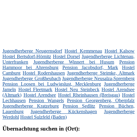
Jugendherberge Neugernsdorf
Hostel Kemmenau
Hostel Kalsow
Hostel Bertsdorf-Hörnitz
Hostel Dorsel
Jugendherberge Lichtenau,
Unterfranken
Jugendherberge Winnert bei Husum
Pension
Hammoor bei Ahrensburg
Pension Jacobsdorf, Mark
Hostel
Camburg
Hostel Rodershausen
Jugendherberge Steimke, Altmark
Jugendherberge Großheubach
Jugendherberge Neusalza-Spremberg
Pension Loosen bei Ludwigslust, Mecklenburg
Jugendherberge
Jameln
Hostel Fleetmark
Hostel Neu Steinbeck
Hostel Arendsee
(Altmark)
Hostel Arendsee
Hostel Rheinhausen (Breisgau)
Hostel
Lechhausen
Pension Wangels
Pension Georgenberg, Oberpfalz
Jugendherberge Kratzeburg
Pension Sedlitz
Pension Büchen,
Lauenburg
Jugendherberge Kückenshagen
Jugendherberge
Werdohl
Hostel Sulzfeld (Baden)
Übernachtung suchen in (Ort):