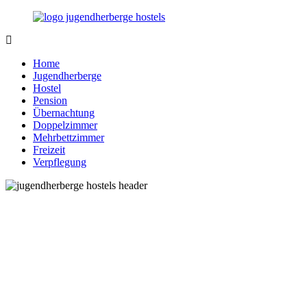
Zurück
zum
Inhalt
Jugendherberge-
Reisen
Hostels.de
für
Home
junge
Jugendherberge
und
Hostel
jung
Pension
gebliebene
Übernachtung
Menschen
Doppelzimmer
Mehrbettzimmer
Freizeit
Verpflegung