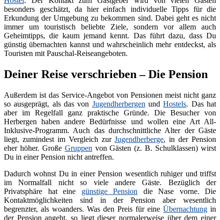
Hostel
. Der Kontakt zum Gastgeber wird von vielen Gästen
besonders geschätzt, da hier einfach individuelle Tipps für die
Erkundung der Umgebung zu bekommen sind. Dabei geht es nicht
immer um touristisch beliebte Ziele, sondern vor allem auch
Geheimtipps, die kaum jemand kennt. Das führt dazu, dass Du
günstig übernachten kannst und wahrscheinlich mehr entdeckst, als
Touristen mit Pauschal-Reiseangeboten.
Deiner Reise verschrieben – Die Pension
Außerdem ist das Service-Angebot von Pensionen meist nicht ganz
so ausgeprägt, als das von
Jugendherbergen
und
Hostels
. Das hat
aber im Regelfall ganz praktische Gründe. Die Besucher von
Herbergen haben andere Bedürfnisse und wollen eine Art All-
Inklusive-Programm. Auch das durchschnittliche Alter der Gäste
liegt, zumindest im Vergleich zur
Jugendherberge
, in der Pension
eher höher. Große
Gruppen
von Gästen (z. B. Schulklassen) wirst
Du in einer Pension nicht antreffen.
Dadurch wohnst Du in einer Pension wesentlich ruhiger und triffst
im Normalfall nicht so viele andere Gäste. Bezüglich der
Privatsphäre hat eine
günstige Pension
die Nase vorne. Die
Kontaktmöglichkeiten sind in der Pension aber wesentlich
begrenzter, als woanders. Was den Preis für eine
Übernachtung
in
der Pension angeht, so liegt dieser normalerweise über dem einer