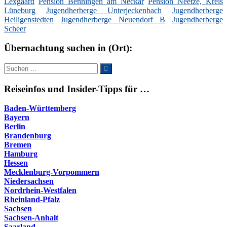
Lexgaard
Pension Benningen am Neckar
Pension Neetze, Kreis
Lüneburg
Jugendherberge Unterjeckenbach
Jugendherberge
Heiligenstedten
Jugendherberge Neuendorf B
Jugendherberge
Scheer
Übernachtung suchen in (Ort):
Suche
Suchen
nach:
Reiseinfos und Insider-Tipps für …
Baden-Württemberg
Bayern
Berlin
Brandenburg
Bremen
Hamburg
Hessen
Mecklenburg-Vorpommern
Niedersachsen
Nordrhein-Westfalen
Rheinland-Pfalz
Sachsen
Sachsen-Anhalt
Saarland