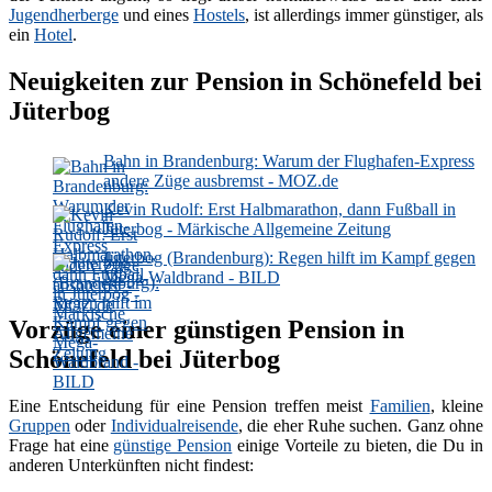
Jugendherberge
und eines
Hostels
, ist allerdings immer günstiger, als
ein
Hotel
.
Neuigkeiten zur Pension in Schönefeld bei
Jüterbog
Bahn in Brandenburg: Warum der Flughafen-Express
andere Züge ausbremst - MOZ.de
Kevin Rudolf: Erst Halbmarathon, dann Fußball in
Jüterbog - Märkische Allgemeine Zeitung
Jüterbog (Brandenburg): Regen hilft im Kampf gegen
Mega-Waldbrand - BILD
Vorzüge einer günstigen Pension in
Schönefeld bei Jüterbog
Eine Entscheidung für eine Pension treffen meist
Familien
, kleine
Gruppen
oder
Individualreisende
, die eher Ruhe suchen. Ganz ohne
Frage hat eine
günstige Pension
einige Vorteile zu bieten, die Du in
anderen Unterkünften nicht findest: