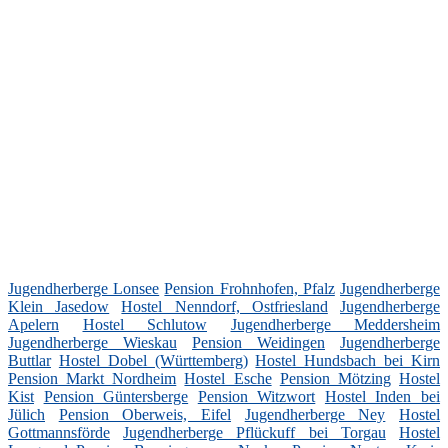
Jugendherberge Lonsee
Pension Frohnhofen, Pfalz
Jugendherberge
Klein Jasedow
Hostel Nenndorf, Ostfriesland
Jugendherberge
Apelern
Hostel Schlutow
Jugendherberge Meddersheim
Jugendherberge Wieskau
Pension Weidingen
Jugendherberge
Buttlar
Hostel Dobel (Württemberg)
Hostel Hundsbach bei Kirn
Pension Markt Nordheim
Hostel Esche
Pension Mötzing
Hostel
Kist
Pension Güntersberge
Pension Witzwort
Hostel Inden bei
Jülich
Pension Oberweis, Eifel
Jugendherberge Ney
Hostel
Gottmannsförde
Jugendherberge Pflückuff bei Torgau
Hostel