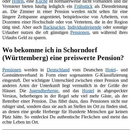
oder
Hotels
, eine
Küche
ist normalerweise nicht vorhanden und die
Vermieter bieten häufig lediglich ein
Frühstück
als Dienstleistung
an. Die Zimmer in einer Pension werden nicht selten für eine
längere Zeitspanne angemietet, beispielsweise von Arbeitern, von
Dozenten einer Hochschule oder von Vertretern, die in der Region
tätig sind. Aber auch
Backpacker
,
Individualreisende
oder sonstige
Urlauber nutzen die oft günstigen
Pensionen
, um während ihres
Urlaubs Geld zu sparen.
Wo bekomme ich in Schorndorf
(Württemberg) eine preiswerte Pension?
Pensionen
werden in
Deutschland
vom Deutschen
Hotel
– und
Gaststättenverband in Form einer sogenannten G-Klassifizierung
eingestuft. Der wichtigste Unterschied zwischen einer Pension und
anderen Arten der Unterkunft liegt vermutlich in der Größe der
Häuser. Die
Jugendherberge
, und das
Hostel
in abgespeckter
Version, beherbergen in der Regel sehr viel mehr Gäste, als der
Betreiber einer Pension. Das führt dazu, dass Pensionen nicht nur
ruhiger sind, sondern dass sie auch an Stellen im Ort zu finden sind,
an denen eine große Herberge für Hunderte Menschen gar keinen
Platz hätte. So entdeckst Du authentische Fleckchen und meist das
echte Leben im Ort.