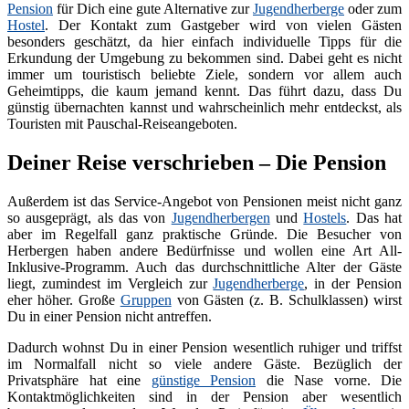
Pension
für Dich eine gute Alternative zur
Jugendherberge
oder zum
Hostel
. Der Kontakt zum Gastgeber wird von vielen Gästen
besonders geschätzt, da hier einfach individuelle Tipps für die
Erkundung der Umgebung zu bekommen sind. Dabei geht es nicht
immer um touristisch beliebte Ziele, sondern vor allem auch
Geheimtipps, die kaum jemand kennt. Das führt dazu, dass Du
günstig übernachten kannst und wahrscheinlich mehr entdeckst, als
Touristen mit Pauschal-Reiseangeboten.
Deiner Reise verschrieben – Die Pension
Außerdem ist das Service-Angebot von Pensionen meist nicht ganz
so ausgeprägt, als das von
Jugendherbergen
und
Hostels
. Das hat
aber im Regelfall ganz praktische Gründe. Die Besucher von
Herbergen haben andere Bedürfnisse und wollen eine Art All-
Inklusive-Programm. Auch das durchschnittliche Alter der Gäste
liegt, zumindest im Vergleich zur
Jugendherberge
, in der Pension
eher höher. Große
Gruppen
von Gästen (z. B. Schulklassen) wirst
Du in einer Pension nicht antreffen.
Dadurch wohnst Du in einer Pension wesentlich ruhiger und triffst
im Normalfall nicht so viele andere Gäste. Bezüglich der
Privatsphäre hat eine
günstige Pension
die Nase vorne. Die
Kontaktmöglichkeiten sind in der Pension aber wesentlich