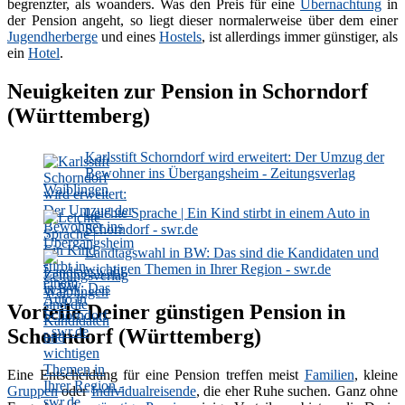
begrenzter, als woanders. Was den Preis für eine
Übernachtung
in
der Pension angeht, so liegt dieser normalerweise über dem einer
Jugendherberge
und eines
Hostels
, ist allerdings immer günstiger, als
ein
Hotel
.
Neuigkeiten zur Pension in Schorndorf
(Württemberg)
Karlsstift Schorndorf wird erweitert: Der Umzug der
Bewohner ins Übergangsheim - Zeitungsverlag
Waiblingen
Leichte Sprache | Ein Kind stirbt in einem Auto in
Schorndorf - swr.de
Landtagswahl in BW: Das sind die Kandidaten und
wichtigen Themen in Ihrer Region - swr.de
Vorteile Deiner günstigen Pension in
Schorndorf (Württemberg)
Eine Entscheidung für eine Pension treffen meist
Familien
, kleine
Gruppen
oder
Individualreisende
, die eher Ruhe suchen. Ganz ohne