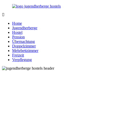
Zurück
zum
Inhalt
Jugendherberge-
Reisen
Hostels.de
für
Home
junge
Jugendherberge
und
Hostel
jung
Pension
gebliebene
Übernachtung
Menschen
Doppelzimmer
Mehrbettzimmer
Freizeit
Verpflegung