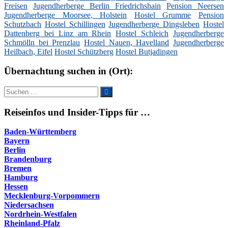
Freisen
Jugendherberge Berlin Friedrichshain
Pension Neersen
Jugendherberge Moorsee, Holstein
Hostel Grumme
Pension
Schutzbach
Hostel Schillingen
Jugendherberge Dingsleben
Hostel
Dattenberg bei Linz am Rhein
Hostel Schleich
Jugendherberge
Schmölln bei Prenzlau
Hostel Nauen, Havelland
Jugendherberge
Heilbach, Eifel
Hostel Schützberg
Hostel Butjadingen
Übernachtung suchen in (Ort):
Suche
Suchen
nach:
Reiseinfos und Insider-Tipps für …
Baden-Württemberg
Bayern
Berlin
Brandenburg
Bremen
Hamburg
Hessen
Mecklenburg-Vorpommern
Niedersachsen
Nordrhein-Westfalen
Rheinland-Pfalz