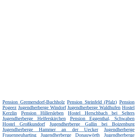
Pension Gremersdorf-Buchholz
Pension Steinfeld (Pfalz)
Pension
Pogeez
Jugendherberge Windorf
Jugendherberge Waldhufen
Hostel
Kerzlin
Pension Hillersleben
Hostel Herschbach bei Selters
Jugendherberge Helferskirchen
Pension Eggenthal, Schwaben
Hostel Großkundorf
Jugendherberge Gallin bei Boizenburg
Jugendherberge Hammer an der Uecker
Jugendherberge
Frauenneuharting
Jugendherberge Donauwörth
Jugendherberge