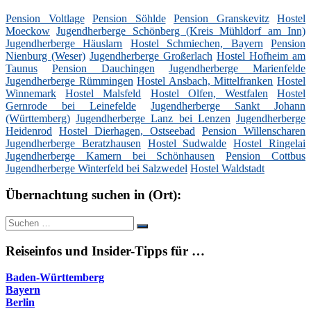
Pension Voltlage
Pension Söhlde
Pension Granskevitz
Hostel
Moeckow
Jugendherberge Schönberg (Kreis Mühldorf am Inn)
Jugendherberge Häuslarn
Hostel Schmiechen, Bayern
Pension
Nienburg (Weser)
Jugendherberge Großerlach
Hostel Hofheim am
Taunus
Pension Dauchingen
Jugendherberge Marienfelde
Jugendherberge Rümmingen
Hostel Ansbach, Mittelfranken
Hostel
Winnemark
Hostel Malsfeld
Hostel Olfen, Westfalen
Hostel
Gernrode bei Leinefelde
Jugendherberge Sankt Johann
(Württemberg)
Jugendherberge Lanz bei Lenzen
Jugendherberge
Heidenrod
Hostel Dierhagen, Ostseebad
Pension Willenscharen
Jugendherberge Beratzhausen
Hostel Sudwalde
Hostel Ringelai
Jugendherberge Kamern bei Schönhausen
Pension Cottbus
Jugendherberge Winterfeld bei Salzwedel
Hostel Waldstadt
Übernachtung suchen in (Ort):
Suche
Suchen
nach:
Reiseinfos und Insider-Tipps für …
Baden-Württemberg
Bayern
Berlin