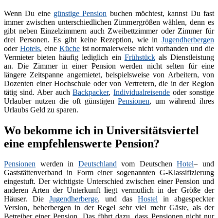
Wenn Du eine
günstige Pension
buchen möchtest, kannst Du fast
immer zwischen unterschiedlichen Zimmergrößen wählen, denn es
gibt neben Einzelzimmern auch Zweibettzimmer oder Zimmer für
drei Personen. Es gibt keine Rezeption, wie in
Jugendherbergen
oder
Hotels
, eine
Küche
ist normalerweise nicht vorhanden und die
Vermieter bieten häufig lediglich ein
Frühstück
als Dienstleistung
an. Die Zimmer in einer Pension werden nicht selten für eine
längere Zeitspanne angemietet, beispielsweise von Arbeitern, von
Dozenten einer Hochschule oder von Vertretern, die in der Region
tätig sind. Aber auch
Backpacker
,
Individualreisende
oder sonstige
Urlauber nutzen die oft günstigen
Pensionen
, um während ihres
Urlaubs Geld zu sparen.
Wo bekomme ich in Universitätsviertel
eine empfehlenswerte Pension?
Pensionen
werden in
Deutschland
vom Deutschen
Hotel
– und
Gaststättenverband in Form einer sogenannten G-Klassifizierung
eingestuft. Der wichtigste Unterschied zwischen einer Pension und
anderen Arten der Unterkunft liegt vermutlich in der Größe der
Häuser. Die
Jugendherberge
, und das
Hostel
in abgespeckter
Version, beherbergen in der Regel sehr viel mehr Gäste, als der
Betreiber einer Pension. Das führt dazu, dass Pensionen nicht nur