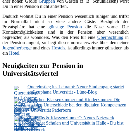
eher höher. Große
Gruppen
von Gästen (z. B. Schulklassen) wirst
Du in einer Pension nicht antreffen.
Dadurch wohnst Du in einer Pension wesentlich ruhiger und triffst
im Normalfall nicht so viele andere Gäste. Bezüglich der
Privatsphäre hat eine
günstige Pension
die Nase vorne. Die
Kontaktmöglichkeiten sind in der Pension aber wesentlich
begrenzter, als woanders. Was den Preis für eine
Übernachtung
in
der Pension angeht, so liegt dieser normalerweise über dem einer
Jugendherberge
und eines
Hostels
, ist allerdings immer günstiger, als
ein
Hotel
.
Neuigkeiten zur Pension in
Universitätsviertel
Quereinstieg ins Lehramt: Neuer Studiengang startet
an Leuphana Universität - Lüne-Blog
Zwischen Klassenzimmer und Kinderzimmer: Die
sozialen Unterschiede bei den digitalen Kompetenzen
steigen - Universität Paderborn
„Campus & Klassenzimmer“: Neues Netzwerk
verbindet Schulen und Universität in Halle - Du bist
Halle