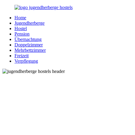
Zurück
zum
Home
Inhalt
Jugendherberge-
Reisen
Jugendherberge
Hostels.de
für
Hostel
junge
Pension
und
Übernachtung
jung
Doppelzimmer
gebliebene
Mehrbettzimmer
Menschen
Freizeit
Verpflegung