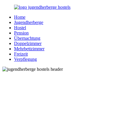
Zurück
zum
Home
Inhalt
Jugendherberge-
Reisen
Jugendherberge
Hostels.de
für
Hostel
junge
Pension
und
Übernachtung
jung
Doppelzimmer
gebliebene
Mehrbettzimmer
Menschen
Freizeit
Verpflegung