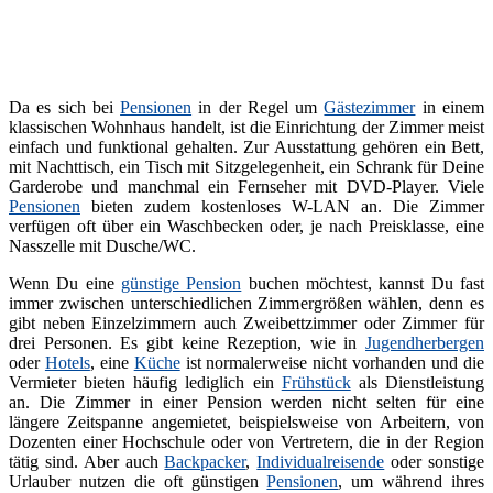
Da es sich bei
Pensionen
in der Regel um
Gästezimmer
in einem
klassischen Wohnhaus handelt, ist die Einrichtung der Zimmer meist
einfach und funktional gehalten. Zur Ausstattung gehören ein Bett,
mit Nachttisch, ein Tisch mit Sitzgelegenheit, ein Schrank für Deine
Garderobe und manchmal ein Fernseher mit DVD-Player. Viele
Pensionen
bieten zudem kostenloses W-LAN an. Die Zimmer
verfügen oft über ein Waschbecken oder, je nach Preisklasse, eine
Nasszelle mit Dusche/WC.
Wenn Du eine
günstige Pension
buchen möchtest, kannst Du fast
immer zwischen unterschiedlichen Zimmergrößen wählen, denn es
gibt neben Einzelzimmern auch Zweibettzimmer oder Zimmer für
drei Personen. Es gibt keine Rezeption, wie in
Jugendherbergen
oder
Hotels
, eine
Küche
ist normalerweise nicht vorhanden und die
Vermieter bieten häufig lediglich ein
Frühstück
als Dienstleistung
an. Die Zimmer in einer Pension werden nicht selten für eine
längere Zeitspanne angemietet, beispielsweise von Arbeitern, von
Dozenten einer Hochschule oder von Vertretern, die in der Region
tätig sind. Aber auch
Backpacker
,
Individualreisende
oder sonstige
Urlauber nutzen die oft günstigen
Pensionen
, um während ihres