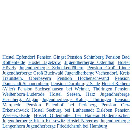
Hostel Epfendorf
Pension Gingst
Pension Schimberg
Pension Bad
Rothenfelde
Hostel Jagetzow
Jugendherberge Odenthal
Hostel
Hövels
Jugendherberge Schenkendöbern
Pension Groß Linde
Jugendherberge Groß Buchwald
Jugendherberge Vachendorf, Kreis
Traunstein, Oberbayern
Pension Höchenschwand
Pension
Dannstadt-Schauernheim
Pension Dornburg / Saale
Hostel Rethem
(Aller)
Pension Sachsenhausen bei Weimar, Thüringen
Pension
Weißenborn-Lüderode
Hostel Seesen, Harz
Jugendherberge
Eisenberg, Allgäu
Jugendherberge Kahla, Thüringen
Pension
Marquede
Pension Platenhof bei Perleberg
Pension Oer-
Erkenschwick
Hostel Seeburg bei Lutherstadt Eisleben
Pension
Westerwalsede
Hostel Oldenbüttel bei Hanerau-Hademarschen
Jugendherberge Klein Kussewitz
Hostel Neverow
Jugendherberge
Langenhorn
Jugendherberge Friedrichsruh bei Hamburg