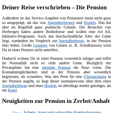
Deiner Reise verschrieben – Die Pension
Außerdem ist das Service-Angebot von Pensionen meist nicht ganz
so ausgeprägt, als das von
Jugendherbergen
und
Hostels
. Das hat
aber im Regelfall ganz praktische Gründe. Die Besucher von
Herbergen haben andere Bedürfnisse und wollen eine Art All-
Inklusive-Programm. Auch das durchschnittliche Alter der Gäste
liegt, zumindest im Vergleich zur
Jugendherberge
, in der Pension
eher höher. Große
Gruppen
von Gästen (z. B. Schulklassen) wirst
Du in einer Pension nicht antreffen.
Dadurch wohnst Du in einer Pension wesentlich ruhiger und triffst
im Normalfall nicht so viele andere Gäste. Bezüglich der
Privatsphäre hat eine
günstige Pension
die Nase vorne. Die
Kontaktmöglichkeiten sind in der Pension aber wesentlich
begrenzter, als woanders. Was den Preis für eine
Übernachtung
in
der Pension angeht, so liegt dieser normalerweise über dem einer
Jugendherberge
und eines
Hostels
, ist allerdings immer günstiger, als
ein
Hotel
.
Neuigkeiten zur Pension in Zerbst/Anhalt
Schreie, Angst und unbezahlte Hotelrechnungen: