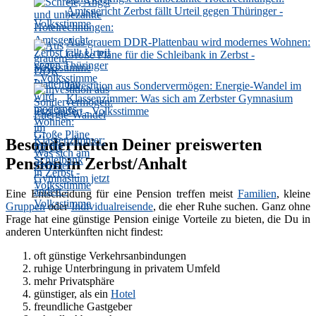
Amtsgericht Zerbst fällt Urteil gegen Thüringer -
Volksstimme
Aus grauem DDR-Plattenbau wird modernes Wohnen:
Große Pläne für die Schleibank in Zerbst -
Volksstimme
Investition aus Sondervermögen: Energie-Wandel im
Klassenzimmer: Was sich am Zerbster Gymnasium
jetzt ändert - Volksstimme
Besonderheiten Deiner preiswerten
Pension in Zerbst/Anhalt
Eine Entscheidung für eine Pension treffen meist
Familien
, kleine
Gruppen
oder
Individualreisende
, die eher Ruhe suchen. Ganz ohne
Frage hat eine günstige Pension einige Vorteile zu bieten, die Du in
anderen Unterkünften nicht findest:
oft günstige Verkehrsanbindungen
ruhige Unterbringung in privatem Umfeld
mehr Privatsphäre
günstiger, als ein
Hotel
freundliche Gastgeber